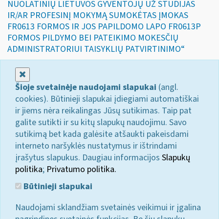
NUOLATINIŲ LIETUVOS GYVENTOJŲ UŽ STUDIJAS
IR/AR PROFESINĮ MOKYMĄ SUMOKĖTAS ĮMOKAS
FR0613 FORMOS IR JOS PAPILDOMO LAPO FR0613P
FORMOS PILDYMO BEI PATEIKIMO MOKESČIŲ
ADMINISTRATORIUI TAISYKLIŲ PATVIRTINIMO“
Uždaryti
Šioje svetainėje naudojami slapukai
(angl.
cookies). Būtinieji slapukai įdiegiami automatiškai
ir jiems nėra reikalingas Jūsų sutikimas. Taip pat
galite sutikti ir su kitų slapukų naudojimu. Savo
sutikimą bet kada galėsite atšaukti pakeisdami
interneto naršyklės nustatymus ir ištrindami
įrašytus slapukus. Daugiau informacijos
Slapukų
politika
;
Privatumo politika.
Būtinieji slapukai
Naudojami sklandžiam svetainės veikimui ir įgalina