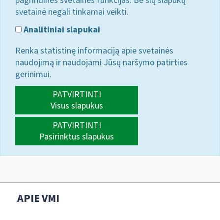
pagrindines svetainės funkcijas. Be šių slapukų
svetainė negali tinkamai veikti.
Analitiniai slapukai
Renka statistinę informaciją apie svetainės
naudojimą ir naudojami Jūsų naršymo patirties
gerinimui.
PATVIRTINTI
Visus slapukus
PATVIRTINTI
Pasirinktus slapukus
APIE VMI