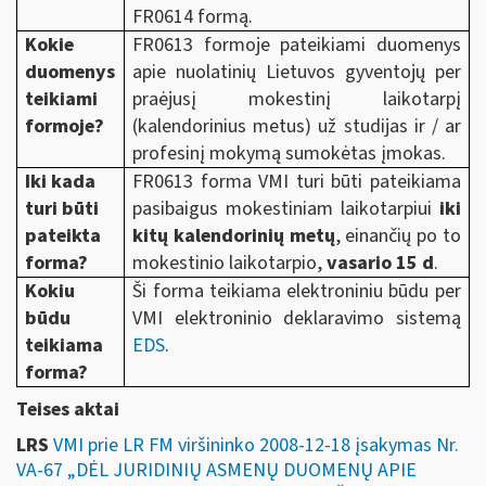
FR0614 formą.
Kokie
FR0613 formoje pateikiami duomenys
duomenys
apie nuolatinių Lietuvos gyventojų per
teikiami
praėjusį mokestinį laikotarpį
formoje?
(kalendorinius metus) už studijas ir / ar
profesinį mokymą sumokėtas įmokas.
Iki kada
FR0613 forma VMI turi būti pateikiama
turi būti
pasibaigus mokestiniam laikotarpiui
iki
pateikta
kitų kalendorinių metų
, einančių po to
forma?
mokestinio laikotarpio,
vasario 15 d
.
Kokiu
Ši forma teikiama elektroniniu būdu per
būdu
VMI elektroninio deklaravimo sistemą
teikiama
EDS
.
forma?
Teises aktai
LRS
VMI prie LR FM viršininko 2008-12-18 įsakymas Nr.
VA-67 „DĖL JURIDINIŲ ASMENŲ DUOMENŲ APIE