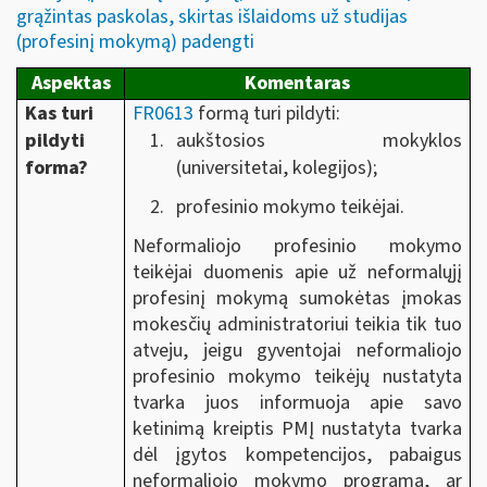
grąžintas paskolas, skirtas išlaidoms už studijas
(profesinį mokymą) padengti
Aspektas
Komentaras
Kas turi
FR0613
formą turi pildyti:
pildyti
aukštosios mokyklos
forma?
(universitetai, kolegijos);
profesinio mokymo teikėjai.
Neformaliojo profesinio mokymo
teikėjai duomenis apie už neformalųjį
profesinį mokymą sumokėtas įmokas
mokesčių administratoriui teikia tik tuo
atveju, jeigu gyventojai neformaliojo
profesinio mokymo teikėjų nustatyta
tvarka juos informuoja apie savo
ketinimą kreiptis PMĮ nustatyta tvarka
dėl įgytos kompetencijos, pabaigus
neformaliojo mokymo programą, ar