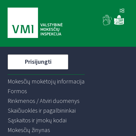
Prisijungti
Mokesčių mokėtojų informacija
Formos
Rinkmenos / Atviri duomenys
Skaičiuoklės ir pagalbininkai
Sąskaitos ir įmokų kodai
Mokesčių žinynas