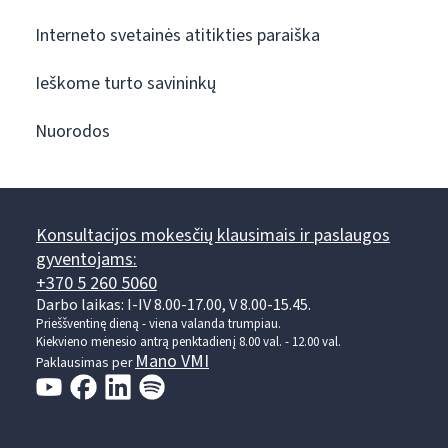
Interneto svetainės atitikties paraiška
Ieškome turto savininkų
Nuorodos
Konsultacijos mokesčių klausimais ir paslaugos
gyventojams:
+370 5 260 5060
Darbo laikas: I-IV 8.00-17.00, V 8.00-15.45.
Prieššventinę dieną - viena valanda trumpiau.
Kiekvieno mėnesio antrą penktadienį 8.00 val. - 12.00 val.
Mano VMI
Paklausimas per