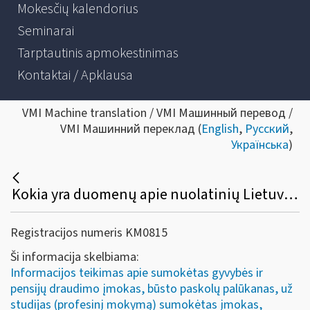
Mokesčių kalendorius
Seminarai
Tarptautinis apmokestinimas
Kontaktai / Apklausa
VMI Machine translation / VMI Машинный перевод /
VMI Машинний переклад (
English
,
Русский
,
Українська
)
Kokia yra duomenų apie nuolatinių Lietuvos gyventojų už studijas ir / ar profesinį mokymą sumokėtas įmokas (FR0613 forma) pateikimo tvarka?
Registracijos numeris KM0815
Ši informacija skelbiama:
Informacijos teikimas apie sumokėtas gyvybės ir
pensijų draudimo įmokas, būsto paskolų palūkanas, už
studijas (profesinį mokymą) sumokėtas įmokas,