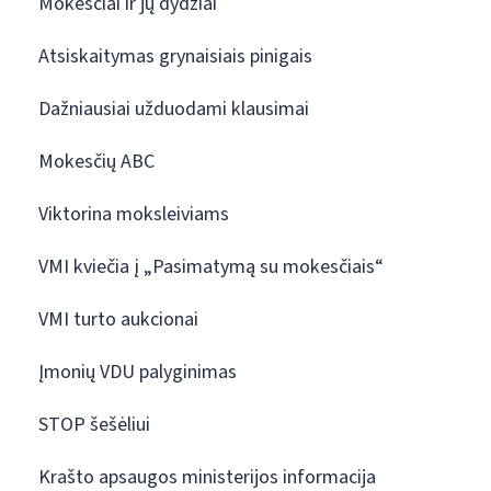
Mokesčiai ir jų dydžiai
Atsiskaitymas grynaisiais pinigais
Dažniausiai užduodami klausimai
Mokesčių ABC
Viktorina moksleiviams
VMI kviečia į „Pasimatymą su mokesčiais“
VMI turto aukcionai
Įmonių VDU palyginimas
STOP šešėliui
Krašto apsaugos ministerijos informacija