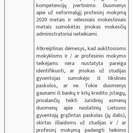
kompetencijų įvertinimo. Duomenys
apie už neformalųjį profesinį mokymą
2020 metais ir vėlesniais mokestiniais
metais sumokėtas įmokas mokesčių
administratoriui neteikiami.
Atkreiptinas dėmesys, kad aukštosioms
mokykloms ir / ar profesinio mokymo
teikėjams nėra nustatyta pareiga
identifikuoti, ar įmokas už studijas
gyventojas sumokėjo iš tikslinės
paskolos, ar ne. Tokie duomenys
gaunami iš bankų ir kitų kredito įstaigų,
privalančių teikti Juridinių asmenų
duomenų apie nuolatinių Lietuvos
gyventojų grąžintas paskolas (jų dalis),
skirtas išlaidoms už studijas ir / ar
profesinį mokymą padengti teikimo