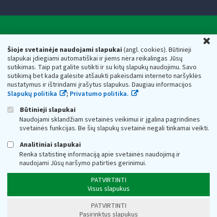
Valstybinė mokesčių inspekcija prie Lietuvos
U
Respublikos finansų ministerijos
Šioje svetainėje naudojami slapukai
(angl. cookies). Būtinieji
slapukai įdiegiami automatiškai ir jiems nėra reikalingas Jūsų
Biudžetinė įstaiga. Juridinio asmens kodas — 188659752,
sutikimas. Taip pat galite sutikti ir su kitų slapukų naudojimu. Savo
adresas: Vasario 16-osios g. 14, 01107 Vilnius, Lietuva, el.paštas:
sutikimą bet kada galėsite atšaukti pakeisdami interneto naršyklės
vmi@vmi.lt
, E. pristatymo dėžutės adresas 188659752
nustatymus ir ištrindami įrašytus slapukus. Daugiau informacijos
Duomenys apie Valstybinę mokesčių inspekciją prie Lietuvos
Slapukų politika
;
Privatumo politika.
Respublikos finansų ministerijos kaupiami ir saugomi Juridinių
asmenų registre
Būtinieji slapukai
Naudojami sklandžiam svetainės veikimui ir įgalina pagrindines
svetainės funkcijas. Be šių slapukų svetainė negali tinkamai veikti.
Analitiniai slapukai
Renka statistinę informaciją apie svetainės naudojimą ir
naudojami Jūsų naršymo patirties gerinimui.
PATVIRTINTI
Visus slapukus
PATVIRTINTI
Pasirinktus slapukus