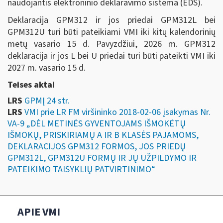
naudojantis elektroninio deklaravimo sistema (EDS).
Deklaracija GPM312 ir jos priedai GPM312L bei
GPM312U turi būti pateikiami VMI iki kitų kalendorinių
metų vasario 15 d. Pavyzdžiui, 2026 m. GPM312
deklaracija ir jos L bei U priedai turi būti pateikti VMI iki
2027 m. vasario 15 d.
Teises aktai
LRS
GPMĮ 24 str.
LRS
VMI prie LR FM viršininko 2018-02-06 įsakymas Nr.
VA-9 „DĖL METINĖS GYVENTOJAMS IŠMOKĖTŲ
IŠMOKŲ, PRISKIRIAMŲ A IR B KLASĖS PAJAMOMS,
DEKLARACIJOS GPM312 FORMOS, JOS PRIEDŲ
GPM312L, GPM312U FORMŲ IR JŲ UŽPILDYMO IR
PATEIKIMO TAISYKLIŲ PATVIRTINIMO“
APIE VMI