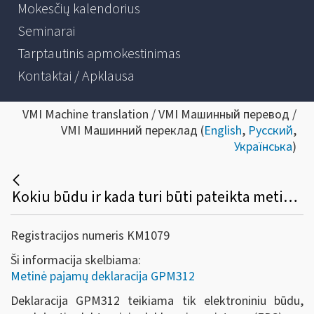
Mokesčių kalendorius
Seminarai
Tarptautinis apmokestinimas
Kontaktai / Apklausa
VMI Machine translation / VMI Машинный перевод /
VMI Машинний переклад (
English
,
Русский
,
Українська
)
Kokiu būdu ir kada turi būti pateikta metinė gyventojams išmokėtų išmokų, priskiriamų A ir B klasės pajamoms, deklaracija (GPM312)?
Registracijos numeris KM1079
Ši informacija skelbiama:
Metinė pajamų deklaracija GPM312
Deklaracija GPM312 teikiama tik elektroniniu būdu,