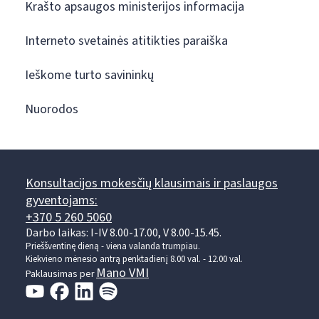
Krašto apsaugos ministerijos informacija
Interneto svetainės atitikties paraiška
Ieškome turto savininkų
Nuorodos
Konsultacijos mokesčių klausimais ir paslaugos
gyventojams:
+370 5 260 5060
Darbo laikas: I-IV 8.00-17.00, V 8.00-15.45.
Prieššventinę dieną - viena valanda trumpiau.
Kiekvieno mėnesio antrą penktadienį 8.00 val. - 12.00 val.
Mano VMI
Paklausimas per