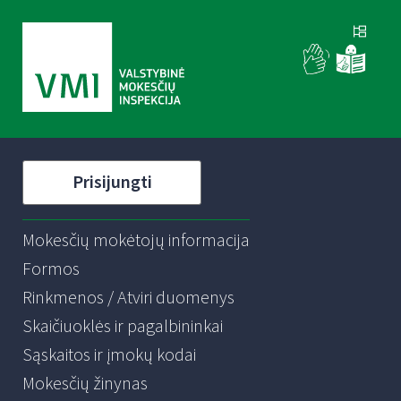
Prisijungti
Mokesčių mokėtojų informacija
Formos
Rinkmenos / Atviri duomenys
Skaičiuoklės ir pagalbininkai
Sąskaitos ir įmokų kodai
Mokesčių žinynas