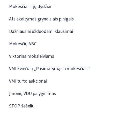
Mokesčiai ir jų dydžiai
Atsiskaitymas grynaisiais pinigais
Dažniausiai užduodami klausimai
Mokesčių ABC
Viktorina moksleiviams
VMI kviečia į „Pasimatymą su mokesčiais“
VMI turto aukcionai
Įmonių VDU palyginimas
STOP šešėliui