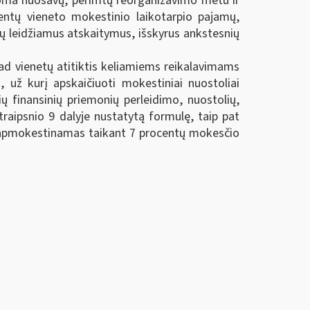
toma nuosavų, perimtų reorganizavimo metu ir
entų vieneto mokestinio laikotarpio pajamų,
 leidžiamus atskaitymus, išskyrus ankstesnių
ad vienetų atitiktis keliamiems reikalavimams
, už kurį apskaičiuoti mokestiniai nuostoliai
ių finansinių priemonių perleidimo, nuostolių,
raipsnio 9 dalyje nustatytą formulę, taip pat
s apmokestinamas taikant 7 procentų mokesčio