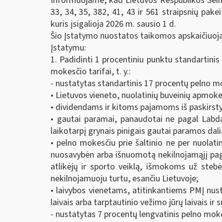
Informuojame, kad Lietuvos Respublikos Seima
33, 34, 35, 382, 41, 43 ir 561 straipsnių pak
kuris įsigalioja 2026 m. sausio 1 d.
Šio Įstatymo nuostatos taikomos apskaičiuojan
Įstatymu:
1. Padidinti 1 procentiniu punktu standartinis
mokesčio tarifai, t. y.:
- nustatytas standartinis 17 procentų pelno mo
• Lietuvos vieneto, nuolatinių buveinių apmok
• dividendams ir kitoms pajamoms iš paskirsty
• gautai paramai, panaudotai ne pagal Labda
laikotarpį grynais pinigais gautai paramos dali
• pelno mokesčiu prie šaltinio ne per nuola
nuosavybėn arba išnuomotą nekilnojamąjį paga
atlikėjų ir sporto veiklą, išmokoms už stebė
nekilnojamuoju turtu, esančiu Lietuvoje;
• laivybos vienetams, atitinkantiems PMĮ nust
laivais arba tarptautinio vežimo jūrų laivais ir
- nustatytas 7 procentų lengvatinis pelno moke