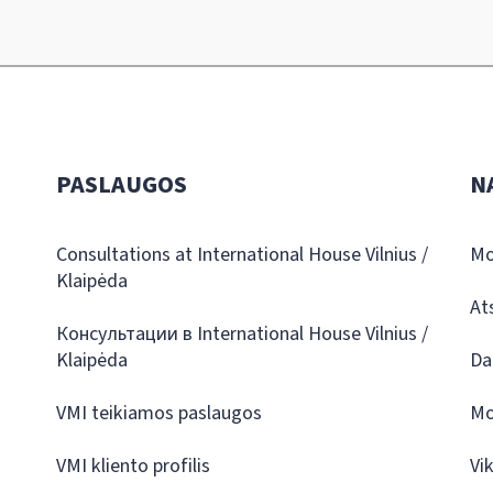
PASLAUGOS
N
Consultations at International House Vilnius /
Mo
Klaipėda
At
Консультации в International House Vilnius /
Klaipėda
Da
VMI teikiamos paslaugos
Mo
VMI kliento profilis
Vi