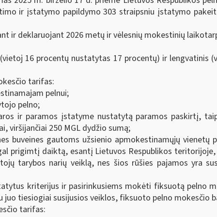
s 2025 m. birželio 17 d. priėmė Lietuvos Respublikos peln
eitimo ir įstatymo papildymo 303 straipsniu įstatymo pakei
t ir deklaruojant 2026 metų ir vėlesnių mokestinių laikotarp
 (vietoj 16 procentų nustatytas 17 procentų) ir lengvatinis 
kesčio tarifas:
estinamajam pelnui;
tojo pelno;
ros ir paramos įstatyme nustatytą paramos paskirtį, tai
ai, viršijančiai 250 MGL dydžio sumą;
tines buveines gautoms užsienio apmokestinamųjų vienetų 
l prigimtį daiktą, esantį Lietuvos Respublikos teritorijo
tojų tarybos narių veiklą, nes šios rūšies pajamos yra sus
atytus kriterijus ir pasirinkusiems mokėti fiksuotą pelno 
 su juo tiesiogiai susijusios veiklos, fiksuoto pelno mokesčio 
sčio tarifas: