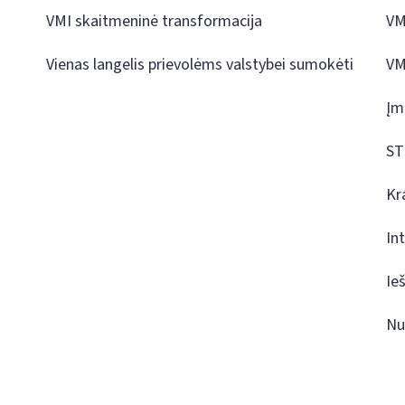
VMI skaitmeninė transformacija
VM
Vienas langelis prievolėms valstybei sumokėti
VM
Įm
ST
Kr
In
Ie
Nu