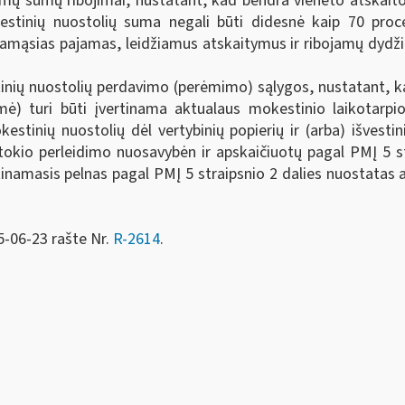
tomų sumų ribojimai, nustatant, kad bendra vieneto atskai
estinių nuostolių suma negali būti didesnė kaip 70 proc
mąsias pajamas, leidžiamus atskaitymus ir ribojamų dydžių
tinių nuostolių perdavimo (perėmimo) sąlygos, nustatant, k
ė) turi būti įvertinama aktualaus mokestinio laikotarpio
tinių nuostolių dėl vertybinių popierių ir (arba) išvestin
tokio perleidimo nuosavybėn ir apskaičiuotų pagal PMĮ 5 st
tinamasis pelnas pagal PMĮ 5 straipsnio 2 dalies nuostata
5-06-23 rašte Nr.
R-2614
.