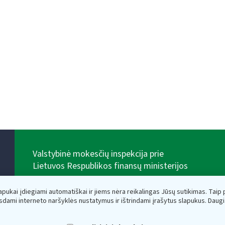
Valstybinė mokesčių inspekcija prie
Lietuvos Respublikos finansų ministerijos
Biudžetinė įstaiga. Juridinio asmens kodas — 188659752,
adresas: Vasario 16-osios g. 14, 01107 Vilnius, Lietuva,
lapukai įdiegiami automatiškai ir jiems nėra reikalingas Jūsų sutikimas. Taip pa
el.paštas:
vmi@vmi.lt
, E. pristatymo dėžutės adresas
sdami interneto naršyklės nustatymus ir ištrindami įrašytus slapukus. Daug
188659752
Duomenys apie Valstybinę mokesčių inspekciją prie
Lietuvos Respublikos finansų ministerijos kaupiami ir