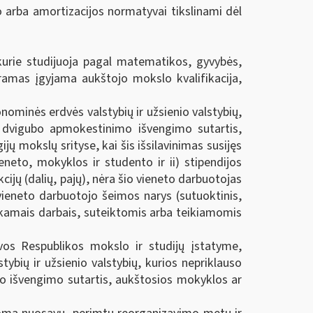
o arba amortizacijos normatyvai tikslinami dėl
kurie studijuoja pagal matematikos, gyvybės,
gramas įgyjama aukštojo mokslo kvalifikacija,
nominės erdvės valstybių ir užsienio valstybių,
i dvigubo apmokestinimo išvengimo sutartis,
ų mokslų srityse, kai šis išsilavinimas susijęs
eneto, mokyklos ir studento ir ii) stipendijos
ijų (dalių, pajų), nėra šio vieneto darbuotojas
 vieneto darbuotojo šeimos narys (sutuoktinis,
tliekamais darbais, suteiktomis arba teikiamomis
vos Respublikos mokslo ir studijų įstatyme,
bių ir užsienio valstybių, kurios nepriklauso
o išvengimo sutartis, aukštosios mokyklos ar