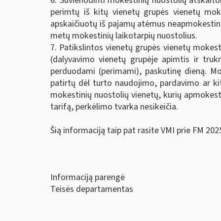
6. Suvienodinti mokestinių nuostolių atskai
perimtų iš kitų vienetų grupės vienetų mok
apskaičiuotų iš pajamų atėmus neapmokestina
metų mokestinių laikotarpių nuostolius.
7. Patikslintos vienetų grupės vienetų mokes
(dalyvavimo vienetų grupėje apimtis ir trukm
perduodami (perimami), paskutinę dieną. Mokes
patirtų dėl turto naudojimo, pardavimo ar ki
mokestinių nuostolių vienetų, kurių apmokes
tarifą, perkėlimo tvarka nesikeičia.
Šią informaciją taip pat rasite VMI prie FM 202
Informaciją parengė
Teisės departamentas