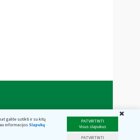
Uždar
t galite sutikti ir su kitų
PATVIRTINTI
iau informacijos
Slapukų
Visus slapukus
PATVIRTINTI