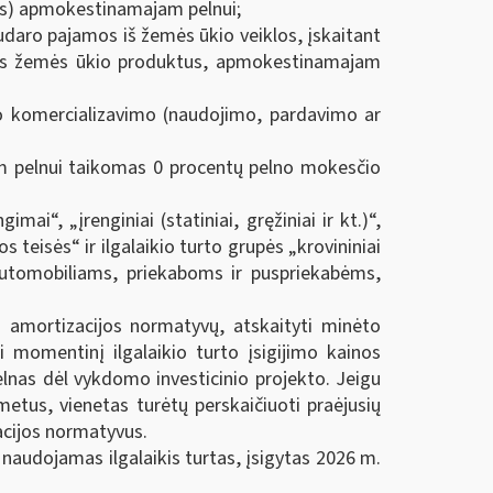
mas) apmokestinamajam pelnui;
udaro pajamos iš žemės ūkio veiklos, įskaitant
ntus žemės ūkio produktus, apmokestinamajam
o komercializavimo (naudojimo, pardavimo ar
btam pelnui taikomas 0 procentų pelno mokesčio
ai“, „įrenginiai (statiniai, gręžiniai ir kt.)“,
s teisės“ ir ilgalaikio turto grupės „krovininiai
 automobiliams, priekaboms ir puspriekabėms,
a amortizacijos normatyvų, atskaityti minėto
ti momentinį ilgalaikio turto įsigijimo kainos
lnas dėl vykdomo investicinio projekto. Jeigu
etus, vienetas turėtų perskaičiuoti praėjusių
acijos normatyvus.
audojamas ilgalaikis turtas, įsigytas 2026 m.