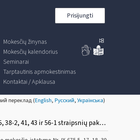
Prisijungti
Mokesčių žinynas
Mokesčių kalendorius
Seminarai
Tarptautinis apmokestinimas
Kontaktai / Apklausa
ний переклад (
English
,
Русский
,
Українська
)
Informacinis pranešimas dėl Pelno mokesčio įstatymo Nr. IX-675 5, 17, 18, 30, 33, 34, 35, 38-2, 41, 43 ir 56-1 straipsnių pakeitimo ir įstatymo papildymo 30-3 straipsniu įstatymo pakeitimo