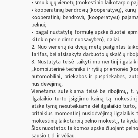
• smulkiųjų vienetų (mokestinio laikotarpio p
• kooperatinių bendrovių (kooperatyvų), kurių
kooperatinių bendrovių (kooperatyvų) pajam
pelnui;
• pagal nustatytą formulę apskaičiuotai ap
kitokio perleidimo nuosavybėn), daliai.
2. Nuo vienerių iki dvejų metų pailgintas lai
tarifas, bei atsisakyta darbuotojų skaičių ribo
3. Nustatyta teisė taikyti momentinį ilgalaikio
„kompiuterinė technika ir ryšių priemonės (kompi
automobiliai, priekabos ir puspriekabės, au
nusidėvėjimą.
Vienetams suteikiama teisė be ribojimų, t. 
ilgalaikio turto įsigijimo kainą tą mokestinį
atskaitymą nesuteikiama dėl ilgalaikio turto
pritaikius momentinį nusidėvėjimą ilgalaikis
mokestinių laikotarpių pelno mokestį, taikyd
Šios nuostatos taikomos apskaičiuojant pelno
sausio 1 d. ir vėliau.