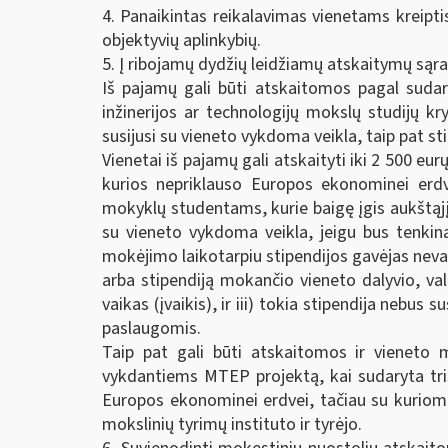
4. Panaikintas reikalavimas vienetams kreipti
objektyvių aplinkybių.
5. Į ribojamų dydžių leidžiamų atskaitymų sąra
Iš pajamų gali būti atskaitomos pagal sudar
inžinerijos ar technologijų mokslų studijų k
susijusi su vieneto vykdoma veikla, taip pat 
Vienetai iš pajamų gali atskaityti iki 2 500 e
kurios nepriklauso Europos ekonominei erdv
mokyklų studentams, kurie baigę įgis aukštąjį 
su vieneto vykdoma veikla, jeigu bus tenkinam
mokėjimo laikotarpiu stipendijos gavėjas neval
arba stipendiją mokančio vieneto dalyvio, val
vaikas (įvaikis), ir iii) tokia stipendija nebu
paslaugomis.
Taip pat gali būti atskaitomos ir vieneto 
vykdantiems MTEP projektą, kai sudaryta triš
Europos ekonominei erdvei, tačiau su kuriom
mokslinių tyrimų instituto ir tyrėjo.