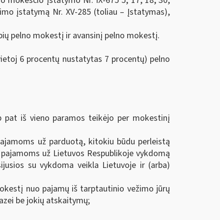
o mokesčio įstatymo Nr. IX-675 5, 17, 18, 30,
timo įstatymą Nr. XV-285 (toliau – Įstatymas),
ių pelno mokestį ir avansinį pelno mokestį.
(vietoj 6 procentų nustatytas 7 procentų) pelno
p pat iš vieno paramos teikėjo per mokestinį
pajamoms už parduotą, kitokiu būdu perleistą
je, pajamoms už Lietuvos Respublikoje vykdomą
ijusios su vykdoma veikla Lietuvoje ir (arba)
mokestį nuo pajamų iš tarptautinio vežimo jūrų
bazei be jokių atskaitymų;