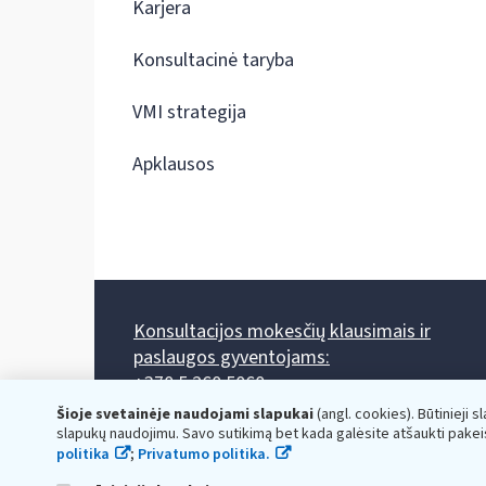
Karjera
Konsultacinė taryba
VMI strategija
Apklausos
Konsultacijos mokesčių klausimais ir
paslaugos gyventojams:
+370 5 260 5060
Darbo laikas: I-IV 8.00-17.00, V 8.00-15.45.
Šioje svetainėje naudojami slapukai
(angl. cookies). Būtinieji s
Prieššventinę dieną - viena valanda trumpiau.
slapukų naudojimu. Savo sutikimą bet kada galėsite atšaukti pakei
Kiekvieno mėnesio antrą penktadienį 8.00 val. - 12.00 val.
politika
;
Privatumo politika.
Mano VMI
Paklausimas per