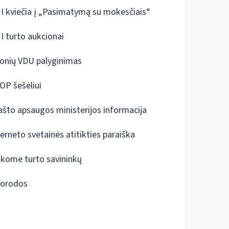
I kviečia į „Pasimatymą su mokesčiais“
I turto aukcionai
onių VDU palyginimas
OP šešėliui
ašto apsaugos ministerijos informacija
terneto svetainės atitikties paraiška
škome turto savininkų
orodos