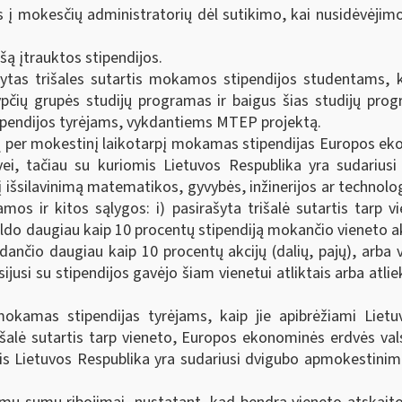
s į mokesčių administratorių dėl sutikimo, kai nusidėvėjim
šą įtrauktos stipendijos.
ytas trišales sutartis mokamos stipendijos studentams, 
rypčių grupės studijų programas ir baigus šias studijų pro
stipendijos tyrėjams, vykdantiems MTEP projektą.
urų per mokestinį laikotarpį mokamas stipendijas Europos eko
ei, tačiau su kuriomis Lietuvos Respublika yra sudarius
išsilavinimą matematikos, gyvybės, inžinerijos ar technologij
os ir kitos sąlygos: i) pasirašyta trišalė sutartis tarp vi
do daugiau kaip 10 procentų stipendiją mokančio vieneto akc
dančio daugiau kaip 10 procentų akcijų (dalių, pajų), arba
s susijusi su stipendijos gavėjo šiam vienetui atliktais arba a
mokamas stipendijas tyrėjams, kaip jie apibrėžiami Lietu
alė sutartis tarp vieneto, Europos ekonominės erdvės valsty
is Lietuvos Respublika yra sudariusi dvigubo apmokestinim