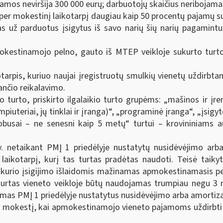
ajamos neviršija 300 000 eurų; darbuotojų skaičius neriboja
 per mokestinį laikotarpį daugiau kaip 50 procentų pajamų s
as už parduotus įsigytus iš savo narių šių narių pagami
mokestinamojo pelno, gauto iš MTEP veikloje sukurto turt
kotarpis, kuriuo naujai įregistruotų smulkių vienetų uždir
jančio reikalavimo.
 turto, priskirto ilgalaikio turto grupėms: „mašinos ir įrengim
uteriai, jų tinklai ir įranga)“, „programinė įranga“, „įsigyto
tobusai – ne senesni kaip 5 metų“ turtui – krovininiams
y. netaikant PMĮ 1 priedėlyje nustatytų nusidėvėjimo arb
 laikotarpį, kurį tas turtas pradėtas naudoti. Teisė taiky
, kurio įsigijimo išlaidomis mažinamas apmokestinamasis pe
 turtas vieneto veikloje būtų naudojamas trumpiau negu 3 m
amas PMĮ 1 priedėlyje nustatytus nusidėvėjimo arba amortiz
 mokestį, kai apmokestinamojo vieneto pajamoms uždirbti n