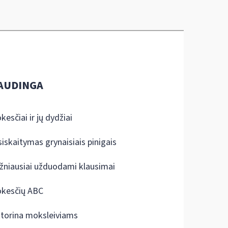
AUDINGA
kesčiai ir jų dydžiai
siskaitymas grynaisiais pinigais
žniausiai užduodami klausimai
kesčių ABC
ktorina moksleiviams