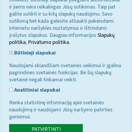
ir jiems nėra reikalingas Jūsų sutikimas. Taip pat
galite sutikti ir su kitų slapukų naudojimu. Savo
sutikimą bet kada galėsite atšaukti pakeisdami
interneto naršyklės nustatymus ir ištrindami
įrašytus slapukus. Daugiau informacijos
Slapukų
politika
;
Privatumo politika.
Būtinieji slapukai
Naudojami sklandžiam svetainės veikimui ir įgalina
pagrindines svetainės funkcijas. Be šių slapukų
svetainė negali tinkamai veikti.
Analitiniai slapukai
Renka statistinę informaciją apie svetainės
naudojimą ir naudojami Jūsų naršymo patirties
gerinimui.
PATVIRTINTI