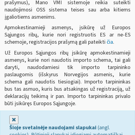
prašymus), Mano VMI sistemoje reikia suteikti
naudojimosi OSS sistema teises sau arba kitiems
įgaliotiems asmenims.
Apmokestinamieji asmenys, įsikūrę už Europos
Sąjungos ribų, kurie nori registruotis ES ar ne-ES
schemoje, registracijos prašymą gali pateikti
čia
.
Už Europos Sąjungos ribų įsikūrę apmokestinamieji
asmenys, kurie nori naudotis importo schema, tai gali
daryti, naudodamiesi tik importo tarpininko
paslaugomis (išskyrus Norvegijos asmenis, kurie
schema gali naudotis tiesiogiai). Importo tarpininkas
bus tas asmuo, kuris bus atsakingas už registraciją, už
deklaracijų teikimą ir pan. Importo tarpininkas privalo
būti įsikūręs Europos Sąjungoje.
Uždaryti
Šioje svetainėje naudojami slapukai
(angl.
cookies). Būtinieji slapukai įdiegiami automatiškai