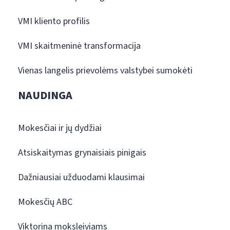
VMI kliento profilis
VMI skaitmeninė transformacija
Vienas langelis prievolėms valstybei sumokėti
NAUDINGA
Mokesčiai ir jų dydžiai
Atsiskaitymas grynaisiais pinigais
Dažniausiai užduodami klausimai
Mokesčių ABC
Viktorina moksleiviams