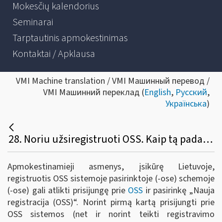
Mokesčių kalendorius
Seminarai
Tarptautinis apmokestinimas
Kontaktai / Apklausa
VMI Machine translation / VMI Машинный перевод /
VMI Машинний переклад (
English
,
Русский
,
Українська
)
28. Noriu užsiregistruoti OSS. Kaip tą padaryti?
Apmokestinamieji asmenys, įsikūrę Lietuvoje,
registruotis OSS sistemoje pasirinktoje (-ose) schemoje
(-ose) gali atlikti prisijungę prie
OSS
ir pasirinkę „Nauja
registracija (OSS)“. Norint pirmą kartą prisijungti prie
OSS sistemos (net ir norint teikti registravimo