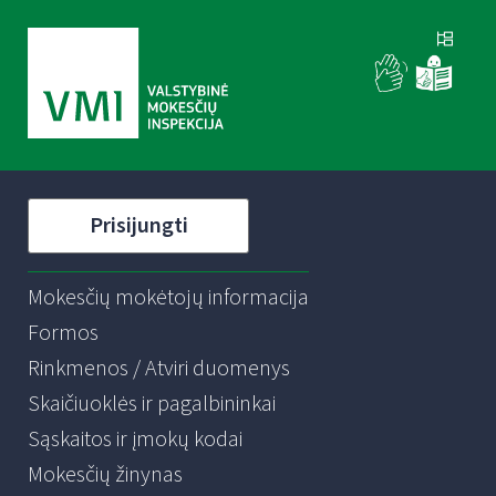
Prisijungti
Mokesčių mokėtojų informacija
Formos
Rinkmenos / Atviri duomenys
Skaičiuoklės ir pagalbininkai
Sąskaitos ir įmokų kodai
Mokesčių žinynas