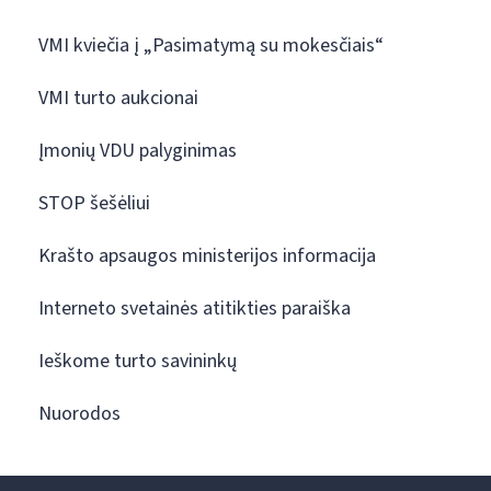
VMI kviečia į „Pasimatymą su mokesčiais“
VMI turto aukcionai
Įmonių VDU palyginimas
STOP šešėliui
Krašto apsaugos ministerijos informacija
Interneto svetainės atitikties paraiška
Ieškome turto savininkų
Nuorodos