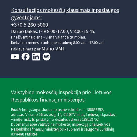
Konsultacijos mokesčių klausimais ir paslaugos
gyventojams:
+370 5 260 5060
Darbo laikas: I-IV 8.00-17.00, V 8.00-15.45.
Prieššventinę dieną - viena valanda trumpiau.
Kiekvieno mėnesio antrą penktadienį 8.00 val. - 12.00 val.
Mano VMI
Paklausimas per
Valstybinė mokesčių inspekcija prie Lietuvos
Respublikos finansų ministerijos
Biudžetinė įstaiga. Juridinio asmens kodas — 188659752,
adresas: Vasario 16-osios g. 14, 01107 Vilnius, Lietuva, el.paštas:
vmi@vmi.lt
, E. pristatymo dėžutės adresas 188659752
Duomenys apie Valstybinę mokesčių inspekciją prie Lietuvos
Respublikos finansų ministerijos kaupiami ir saugomi Juridinių
asmenų registre