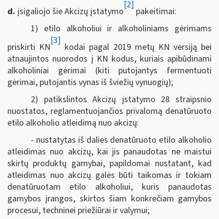
[2]
d.
įsigaliojo šie Akcizų įstatymo
pakeitimai:
1) etilo alkoholiui ir alkoholiniams gėrimams
[3]
priskirti KN
kodai pagal 2019 metų KN versiją bei
atnaujintos nuorodos į KN kodus, kuriais apibūdinami
alkoholiniai gėrimai (kiti putojantys fermentuoti
gėrimai, putojantis vynas iš šviežių vynuogių);
2) patikslintos Akcizų įstatymo 28 straipsnio
nuostatos, reglamentuojančios privalomą denatūruoto
etilo alkoholio atleidimą nuo akcizų:
- nustatytas iš dalies denatūruoto etilo alkoholio
atleidimas nuo akcizų, kai jis panaudotas ne maistui
skirtų produktų gamybai, papildomai nustatant, kad
atleidimas nuo akcizų galės būti taikomas ir tokiam
denatūruotam etilo alkoholiui, kuris panaudotas
gamybos įrangos, skirtos šiam konkrečiam gamybos
procesui, techninei priežiūrai ir valymui;