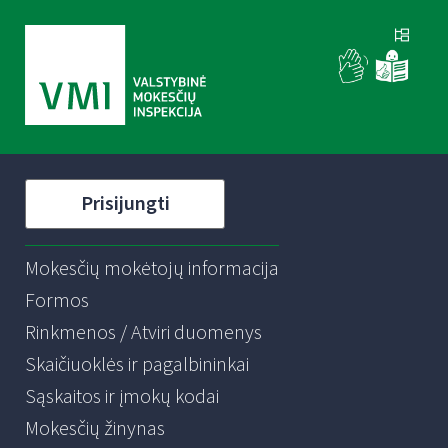
Prisijungti
Mokesčių mokėtojų informacija
Formos
Rinkmenos / Atviri duomenys
Skaičiuoklės ir pagalbininkai
Sąskaitos ir įmokų kodai
Mokesčių žinynas