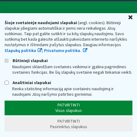
Valstybinė mokesčių inspekcija prie Lietuvos
U
Respublikos finansų ministerijos
Šioje svetainėje naudojami slapukai
(angl. cookies). Būtinieji
slapukai įdiegiami automatiškai ir jiems nėra reikalingas Jūsų
Biudžetinė įstaiga. Juridinio asmens kodas — 188659752,
sutikimas. Taip pat galite sutikti ir su kitų slapukų naudojimu. Savo
adresas: Vasario 16-osios g. 14, 01107 Vilnius, Lietuva, el.paštas:
sutikimą bet kada galėsite atšaukti pakeisdami interneto naršyklės
vmi@vmi.lt
, E. pristatymo dėžutės adresas 188659752
nustatymus ir ištrindami įrašytus slapukus. Daugiau informacijos
Duomenys apie Valstybinę mokesčių inspekciją prie Lietuvos
Slapukų politika
;
Privatumo politika.
Respublikos finansų ministerijos kaupiami ir saugomi Juridinių
asmenų registre
Būtinieji slapukai
Naudojami sklandžiam svetainės veikimui ir įgalina pagrindines
svetainės funkcijas. Be šių slapukų svetainė negali tinkamai veikti.
Analitiniai slapukai
Renka statistinę informaciją apie svetainės naudojimą ir
naudojami Jūsų naršymo patirties gerinimui.
PATVIRTINTI
Visus slapukus
PATVIRTINTI
Pasirinktus slapukus