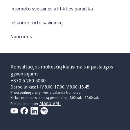
Interneto svetainės atitikties paraiška
Ieškome turto savininkų
Nuorodos
Konsultacijos mokesčių klausimais ir paslaugos
gyventojams:
+370 5 260 5060
Darbo laikas: I-IV 8.00-17.00, V 8.00-15.45.
Prieššventinę dieną - viena valanda trumpiau.
Kiekvieno mėnesio antrą penktadienį 8.00 val. - 12.00 val.
Mano VMI
Paklausimas per