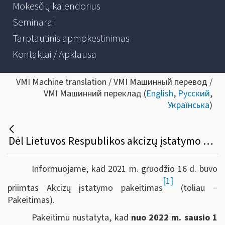
Mokesčių kalendorius
Seminarai
Tarptautinis apmokestinimas
Kontaktai / Apklausa
VMI Machine translation / VMI Машинный перевод /
VMI Машинний переклад (
English
,
Русский
,
Українська
)
Dėl Lietuvos Respublikos akcizų įstatymo 3, 22, 28, 29-1 straipsnių pakeitimo nuo 2022 m. sausio 1 d.
Informuojame, kad 2021 m. gruodžio 16 d. buvo
[1]
priimtas Akcizų įstatymo pakeitimas
(toliau −
Pakeitimas).
Pakeitimu nustatyta, kad
nuo 2022 m. sausio 1