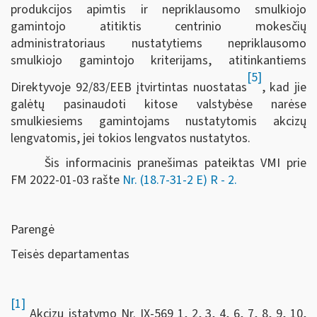
produkcijos apimtis ir nepriklausomo smulkiojo
gamintojo atitiktis centrinio mokesčių
administratoriaus nustatytiems nepriklausomo
smulkiojo gamintojo kriterijams, atitinkantiems
[5]
Direktyvoje 92/83/EEB įtvirtintas nuostatas
, kad jie
galėtų pasinaudoti kitose valstybėse narėse
smulkiesiems gamintojams nustatytomis akcizų
lengvatomis, jei tokios lengvatos nustatytos.
Šis informacinis pranešimas pateiktas VMI prie
FM
2022-01-03 rašte
Nr. (18.7-31-2 E) R - 2
.
Parengė
Teisės departamentas
[1]
Akcizų įstatymo Nr. IX-569 1, 2, 3, 4, 6, 7, 8, 9, 10,