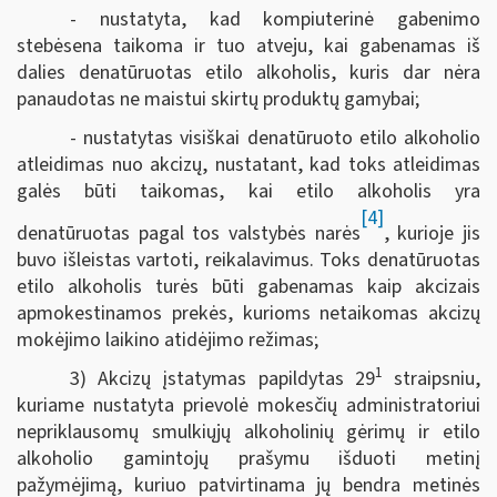
- nustatyta, kad kompiuterinė gabenimo
stebėsena taikoma ir tuo atveju, kai gabenamas iš
dalies denatūruotas etilo alkoholis, kuris dar nėra
panaudotas ne maistui skirtų produktų gamybai;
- nustatytas visiškai denatūruoto etilo alkoholio
atleidimas nuo akcizų, nustatant, kad toks atleidimas
galės būti taikomas, kai etilo alkoholis yra
[4]
denatūruotas pagal tos valstybės narės
, kurioje jis
buvo išleistas vartoti, reikalavimus. Toks denatūruotas
etilo alkoholis turės būti gabenamas kaip akcizais
apmokestinamos prekės, kurioms netaikomas akcizų
mokėjimo laikino atidėjimo režimas;
1
3) Akcizų įstatymas papildytas 29
straipsniu,
kuriame nustatyta prievolė mokesčių administratoriui
nepriklausomų smulkiųjų alkoholinių gėrimų ir etilo
alkoholio gamintojų prašymu išduoti metinį
pažymėjimą, kuriuo patvirtinama jų bendra metinės