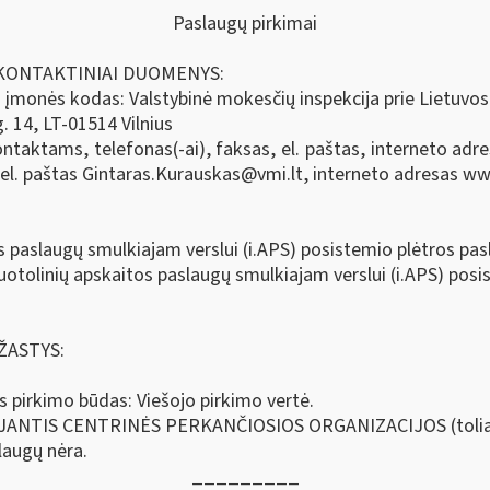
Paslaugų pirkimai
R KONTAKTINIAI DUOMENYS:
r įmonės kodas: Valstybinė mokesčių inspekcija prie Lietuvo
. 14, LT-01514 Vilnius
taktams, telefonas(-ai), faksas, el. paštas, interneto adresa
 el. paštas
Gintaras.Kurauskas@vmi.lt
, interneto adresas ww
s paslaugų smulkiajam verslui (i.APS) posistemio plėtros pas
uotolinių apskaitos paslaugų smulkiajam verslui (i.APS) pos
ŽASTYS:
as pirkimo būdas: Viešojo pirkimo vertė.
JANTIS CENTRINĖS PERKANČIOSIOS ORGANIZACIJOS (toli
augų nėra.
_________