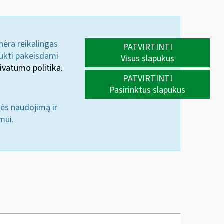
 nėra reikalingas
PATVIRTINTI
aukti pakeisdami
Visus slapukus
ivatumo politika.
PATVIRTINTI
Pasirinktus slapukus
nės naudojimą ir
mui.