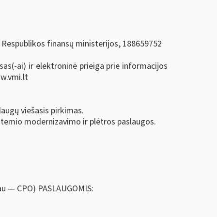
s Respublikos finansų ministerijos, 188659752
s(-ai) ir elektroninė prieiga prie informacijos
w.vmi.lt
laugų viešasis pirkimas.
istemio modernizavimo ir plėtros paslaugos.
au — CPO) PASLAUGOMIS: