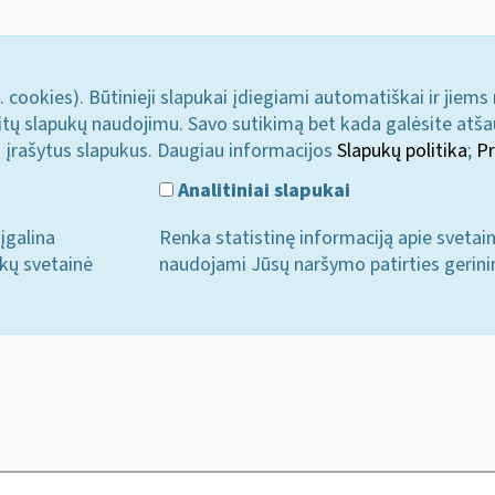
. cookies). Būtinieji slapukai įdiegiami automatiškai ir jiems
u kitų slapukų naudojimu. Savo sutikimą bet kada galėsite atš
i įrašytus slapukus. Daugiau informacijos
Slapukų politika
;
Pr
Analitiniai slapukai
įgalina
Renka statistinę informaciją apie svetai
ukų svetainė
naudojami Jūsų naršymo patirties gerini