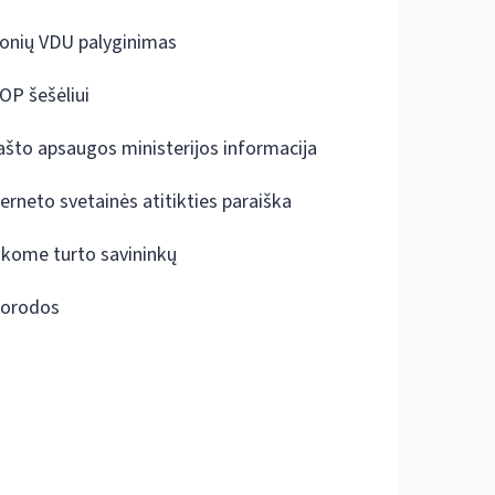
onių VDU palyginimas
OP šešėliui
ašto apsaugos ministerijos informacija
terneto svetainės atitikties paraiška
škome turto savininkų
orodos