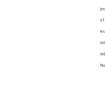
Įm
ST
Kr
In
Ie
Nu