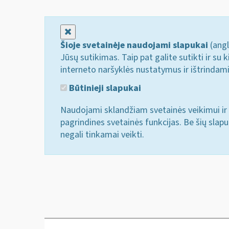
Uždaryti
Šioje svetainėje naudojami slapukai
(angl
Jūsų sutikimas. Taip pat galite sutikti ir s
interneto naršyklės nustatymus ir ištrindam
Būtinieji slapukai
Naudojami sklandžiam svetainės veikimui ir 
pagrindines svetainės funkcijas. Be šių slap
negali tinkamai veikti.