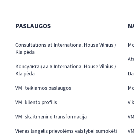
PASLAUGOS
N
Consultations at International House Vilnius /
Mo
Klaipėda
At
Консультации в International House Vilnius /
Klaipėda
Da
VMI teikiamos paslaugos
Mo
VMI kliento profilis
Vi
VMI skaitmeninė transformacija
VM
Vienas langelis prievolėms valstybei sumokėti
VM