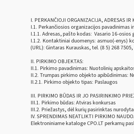
I. PERKANČIOJI ORGANIZACIJA, ADRESAS I
I.1. Perkančiosios organizacijos pavadinimas i
I.1.1. Adresas, pašto kodas: Vasario 16-osios g
I.1.2. Kontaktiniai duomenys: asmuo(-enys) kon
(URL): Gintaras Kurauskas, tel. (8 5) 268 7505,
II. PIRKIMO OBJEKTAS:
II.1. Pirkimo pavadinimas: Nuotolinių apskaito
II.2. Trumpas pirkimo objekto apibūdinimas: N
II.2.1. Pirkimo objekto tipas: Paslaugos
III. PIRKIMO BŪDAS IR JO PASIRINKIMO PRIE
III.1. Pirkimo būdas: Atviras konkursas
III.2. Priežastys, dėl kurių pasirinktas nurodyt
IV. SPRENDIMAS NEATLIKTI PIRKIMO NAUDO
Elektroniniame kataloge CPO.LT perkamų pasl