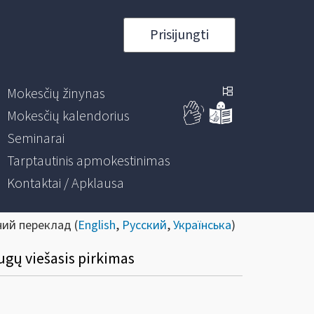
Prisijungti
Mokesčių žinynas
Mokesčių kalendorius
Seminarai
Tarptautinis apmokestinimas
Kontaktai / Apklausa
ний переклад (
English
,
Русский
,
Українська
)
ugų viešasis pirkimas