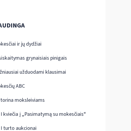
AUDINGA
kesčiai ir jų dydžiai
siskaitymas grynaisiais pinigais
žniausiai užduodami klausimai
kesčių ABC
ktorina moksleiviams
I kviečia į „Pasimatymą su mokesčiais“
I turto aukcionai