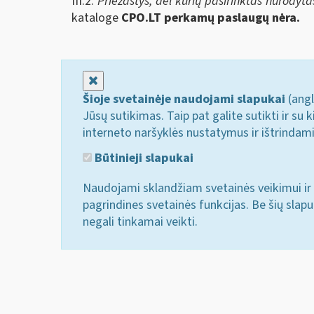
III.2.
Priežastys, dėl kurių pasirinktas nurodyt
kataloge
CPO.LT perkamų paslaugų nėra.
Uždaryti
Šioje svetainėje naudojami slapukai
(angl
Jūsų sutikimas. Taip pat galite sutikti ir s
interneto naršyklės nustatymus ir ištrindam
Būtinieji slapukai
Naudojami sklandžiam svetainės veikimui ir 
pagrindines svetainės funkcijas. Be šių slap
negali tinkamai veikti.