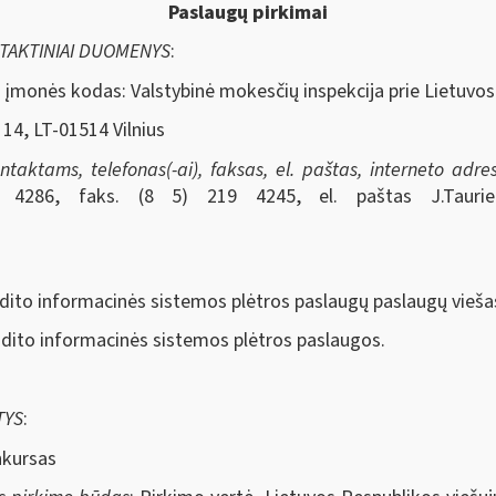
Paslaugų pirkimai
NTAKTINIAI DUOMENYS
:
r įmonės kodas: Valstybinė mokesčių inspekcija prie Lietuvo
 14, LT-01514 Vilnius
aktams, telefonas(-ai), faksas, el. paštas, interneto adresa
19 4286, faks. (8 5) 219 4245, el. paštas
J.Tauri
dito informacinės sistemos plėtros paslaugų paslaugų vieša
udito informacinės sistemos plėtros paslaugos.
TYS
:
nkursas