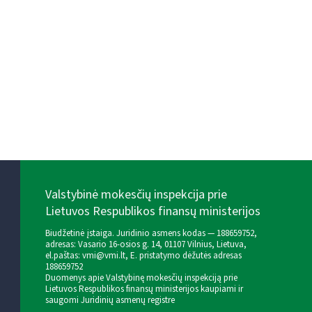
Valstybinė mokesčių inspekcija prie
Lietuvos Respublikos finansų ministerijos
Biudžetinė įstaiga. Juridinio asmens kodas — 188659752,
adresas: Vasario 16-osios g. 14, 01107 Vilnius, Lietuva,
el.paštas:
vmi@vmi.lt
, E. pristatymo dėžutės adresas
188659752
Duomenys apie Valstybinę mokesčių inspekciją prie
Lietuvos Respublikos finansų ministerijos kaupiami ir
saugomi Juridinių asmenų registre