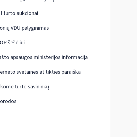
I turto aukcionai
onių VDU palyginimas
OP šešėliui
ašto apsaugos ministerijos informacija
terneto svetainės atitikties paraiška
škome turto savininkų
orodos