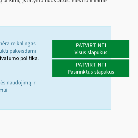
jų pirkimų įstatymo nuostatos. Elektroniniame
 nėra reikalingas
PATVIRTINTI
aukti pakeisdami
Visus slapukus
ivatumo politika.
PATVIRTINTI
Pasirinktus slapukus
nės naudojimą ir
mui.