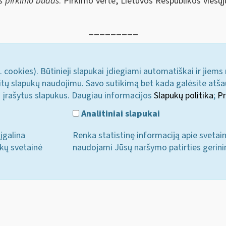
as pirkimo būdas
: Pirkimo vertė, Lietuvos Respublikos viešų
_________
. cookies). Būtinieji slapukai įdiegiami automatiškai ir jiems
u kitų slapukų naudojimu. Savo sutikimą bet kada galėsite atš
i įrašytus slapukus. Daugiau informacijos
Slapukų politika
;
Pr
Analitiniai slapukai
įgalina
Renka statistinę informaciją apie svetai
ukų svetainė
naudojami Jūsų naršymo patirties gerini