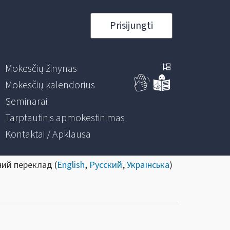
Prisijungti
Mokesčių žinynas
Mokesčių kalendorius
Seminarai
Tarptautinis apmokestinimas
Kontaktai / Apklausa
ний переклад (
English
,
Русский
,
Українська
)