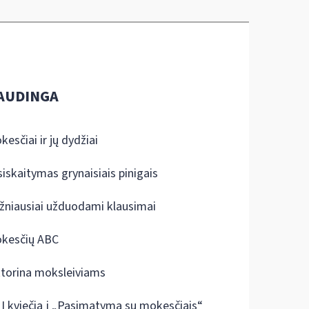
AUDINGA
kesčiai ir jų dydžiai
siskaitymas grynaisiais pinigais
žniausiai užduodami klausimai
kesčių ABC
ktorina moksleiviams
I kviečia į „Pasimatymą su mokesčiais“