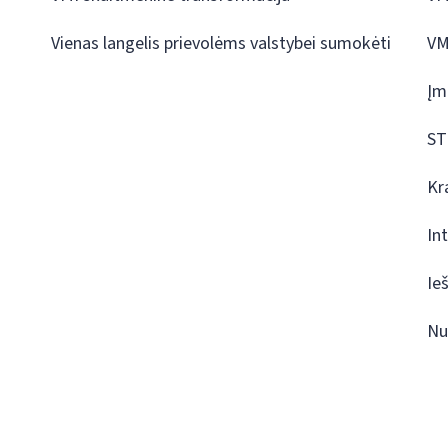
Vienas langelis prievolėms valstybei sumokėti
VM
Įm
ST
Kr
In
Ie
Nu