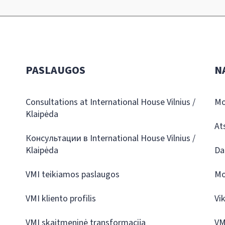
PASLAUGOS
N
Consultations at International House Vilnius /
Mo
Klaipėda
At
Консультации в International House Vilnius /
Klaipėda
Da
VMI teikiamos paslaugos
Mo
VMI kliento profilis
Vi
VMI skaitmeninė transformacija
VM