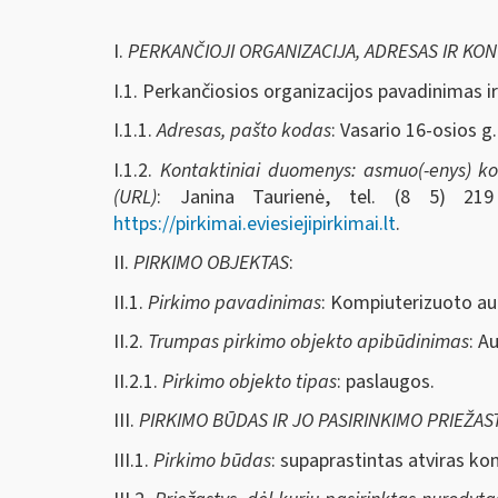
I.
PERKANČIOJI ORGANIZACIJA, ADRESAS IR KO
I.1. Perkančiosios organizacijos pavadinimas i
I.1.1.
Adresas, pašto kodas
: Vasario 16-osios g.
I.1.2.
Kontaktiniai duomenys: asmuo(-enys) kont
(URL)
: Janina Taurienė, tel. (8 5) 2
https://pirkimai.eviesiejipirkimai.lt
.
II.
PIRKIMO OBJEKTAS
:
II.1.
Pirkimo pavadinimas
: Kompiuterizuoto au
II.2.
Trumpas pirkimo objekto apibūdinimas
: A
II.2.1.
Pirkimo objekto tipas
: paslaugos.
III.
PIRKIMO BŪDAS IR JO PASIRINKIMO PRIEŽAS
III.1.
Pirkimo būdas
: supaprastintas atviras ko