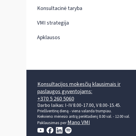
Konsultacinė taryba
VMI strategija
Apklausos
Konsultacijos mokesčių klausimais ir
paslaugos gyventojams:
+370 5 260 5060
Darbo laikas: I-IV 8.00-17.00, V 8.00-15.45.
Prieššventinę dieną - viena valanda trumpiau.
Kiekvieno mėnesio antrą penktadienį 8.00 val. - 12.00 val.
Mano VMI
Paklausimas per