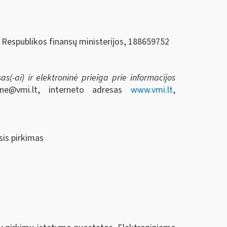
s Respublikos finansų ministerijos, 188659752
s(-ai) ir elektroninė prieiga prie informacijos
ene@vmi.lt
, interneto adresas
www.vmi.lt
,
sis pirkimas