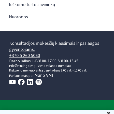
Ieškome turto savininkų
Nuorodos
Konsultacijos mokesčių klausimais ir paslaugos
gyventojams:
+370 5 260 5060
Darbo laikas: I-IV 8.00-17.00, V 8.00-15.45.
Prieššventinę dieną - viena valanda trumpiau.
Kiekvieno mėnesio antrą penktadienį 8.00 val. - 12.00 val.
Mano VMI
Paklausimas per
Valstybinė mokesčių inspekcija prie Lietuvos
U