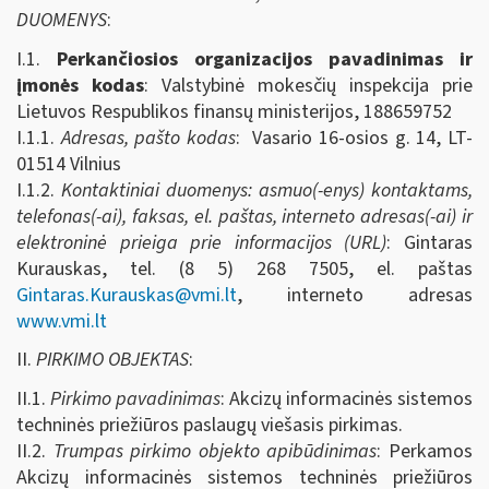
DUOMENYS
:
I.1.
Perkančiosios organizacijos pavadinimas ir
įmonės kodas
: Valstybinė mokesčių inspekcija prie
Lietuvos Respublikos finansų ministerijos, 188659752
I.1.1.
Adresas, pašto kodas
: Vasario 16-osios g. 14, LT-
01514 Vilnius
I.1.2.
Kontaktiniai duomenys: asmuo(-enys) kontaktams,
telefonas(-ai), faksas, el. paštas, interneto adresas(-ai) ir
elektroninė prieiga prie informacijos (URL)
: Gintaras
Kurauskas, tel. (8 5) 268 7505, el. paštas
Gintaras.Kurauskas@vmi.lt
, interneto adresas
www.vmi.lt
II.
PIRKIMO OBJEKTAS
:
II.1.
Pirkimo pavadinimas
: Akcizų informacinės sistemos
techninės priežiūros paslaugų viešasis pirkimas.
II.2.
Trumpas pirkimo objekto apibūdinimas
: Perkamos
Akcizų informacinės sistemos techninės priežiūros