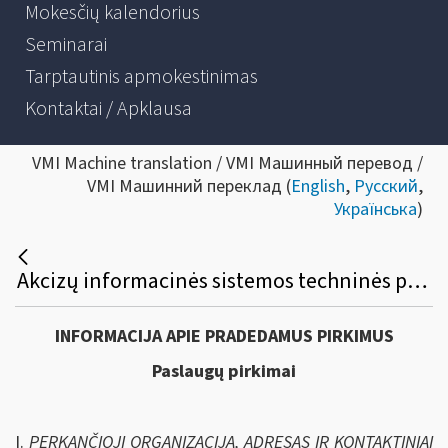
Mokesčių kalendorius
Seminarai
Tarptautinis apmokestinimas
Kontaktai / Apklausa
VMI Machine translation / VMI Машинный перевод /
VMI Машинний переклад (
English
,
Русский
,
Українська
)
Akcizų informacinės sistemos techninės priežiūros paslaugų viešasis pirkimas
INFORMACIJA APIE PRADEDAMUS PIRKIMUS
Paslaugų pirkimai
I.
PERKANČIOJI ORGANIZACIJA, ADRESAS IR KONTAKTINIAI