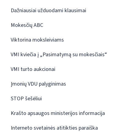
Dažniausiai užduodami klausimai
Mokesčių ABC
Viktorina moksleiviams
VMI kviečia į „Pasimatymą su mokesčiais“
VMI turto aukcionai
Įmonių VDU palyginimas
STOP šešėliui
Krašto apsaugos ministerijos informacija
Interneto svetainės atitikties paraiška