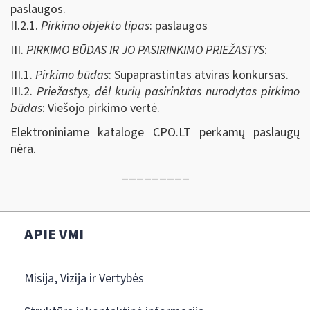
paslaugos.
II.2.1.
Pirkimo objekto tipas
: paslaugos
III.
PIRKIMO BŪDAS IR JO PASIRINKIMO PRIEŽASTYS
:
III.1.
Pirkimo būdas
: Supaprastintas atviras konkursas.
III.2.
Priežastys, dėl kurių pasirinktas nurodytas pirkimo
būdas
: Viešojo pirkimo vertė.
Elektroniniame kataloge CPO.LT perkamų paslaugų
nėra.
_________
APIE VMI
Misija, Vizija ir Vertybės