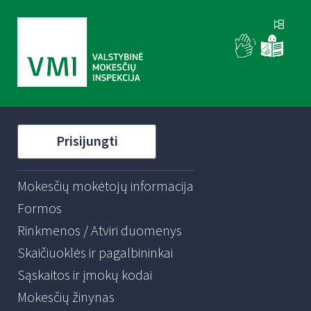
Prisijungti
Mokesčių mokėtojų informacija
Formos
Rinkmenos / Atviri duomenys
Skaičiuoklės ir pagalbininkai
Sąskaitos ir įmokų kodai
Mokesčių žinynas