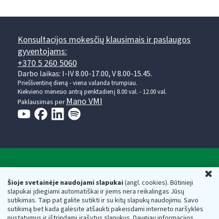
Konsultacijos mokesčių klausimais ir paslaugos
gyventojams:
+370 5 260 5060
Darbo laikas: I-IV 8.00-17.00, V 8.00-15.45.
Prieššventinę dieną - viena valanda trumpiau.
Kiekvieno mėnesio antrą penktadienį 8.00 val. - 12.00 val.
Mano VMI
Paklausimas per
Valstybinė mokesčių inspekcija prie Lietuvos
U
Respublikos finansų ministerijos
Šioje svetainėje naudojami slapukai
(angl. cookies). Būtinieji
slapukai įdiegiami automatiškai ir jiems nėra reikalingas Jūsų
Biudžetinė įstaiga. Juridinio asmens kodas — 188659752,
sutikimas. Taip pat galite sutikti ir su kitų slapukų naudojimu. Savo
adresas: Vasario 16-osios g. 14, 01107 Vilnius, Lietuva, el.paštas:
sutikimą bet kada galėsite atšaukti pakeisdami interneto naršyklės
vmi@vmi.lt
, E. pristatymo dėžutės adresas 188659752
nustatymus ir ištrindami įrašytus slapukus. Daugiau informacijos