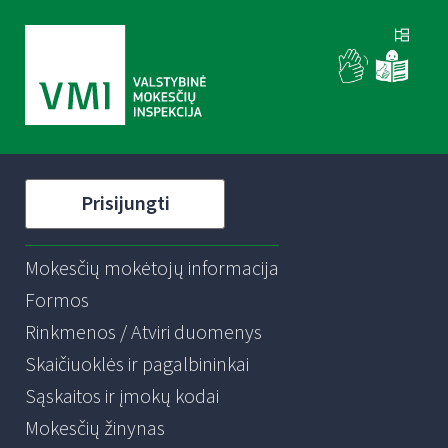
Prisijungti
Mokesčių mokėtojų informacija
Formos
Rinkmenos / Atviri duomenys
Skaičiuoklės ir pagalbininkai
Sąskaitos ir įmokų kodai
Mokesčių žinynas