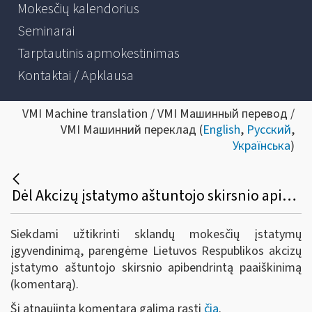
Mokesčių kalendorius
Seminarai
Tarptautinis apmokestinimas
Kontaktai / Apklausa
VMI Machine translation / VMI Машинный перевод /
VMI Машинний переклад (
English
,
Русский
,
Українська
)
Dėl Akcizų įstatymo aštuntojo skirsnio apibendrinto paaiškinimo (komentaro) parengimo
Siekdami užtikrinti sklandų mokesčių įstatymų
įgyvendinimą, parengėme Lietuvos Respublikos akcizų
įstatymo aštuntojo skirsnio apibendrintą paaiškinimą
(komentarą).
Šį atnaujintą komentarą galima rasti
čia
.