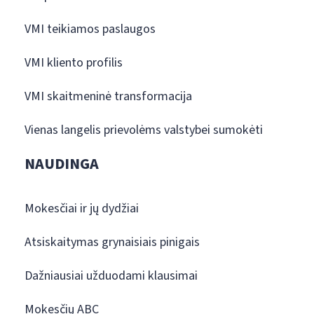
VMI teikiamos paslaugos
VMI kliento profilis
VMI skaitmeninė transformacija
Vienas langelis prievolėms valstybei sumokėti
NAUDINGA
Mokesčiai ir jų dydžiai
Atsiskaitymas grynaisiais pinigais
Dažniausiai užduodami klausimai
Mokesčių ABC