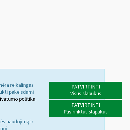
 nėra reikalingas
PATVIRTINTI
aukti pakeisdami
Visus slapukus
ivatumo politika.
PATVIRTINTI
Pasirinktus slapukus
nės naudojimą ir
mui.