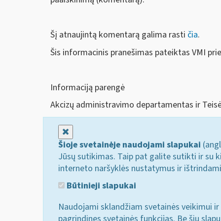
Šį atnaujintą komentarą galima rasti
čia
.
Šis informacinis pranešimas pateiktas VMI pri
Informaciją parengė
Akcizų administravimo departamentas ir Tei
Uždaryti
Šioje svetainėje naudojami slapukai
(angl
Jūsų sutikimas. Taip pat galite sutikti ir s
interneto naršyklės nustatymus ir ištrindam
Būtinieji slapukai
Naudojami sklandžiam svetainės veikimui ir 
pagrindines svetainės funkcijas. Be šių slap