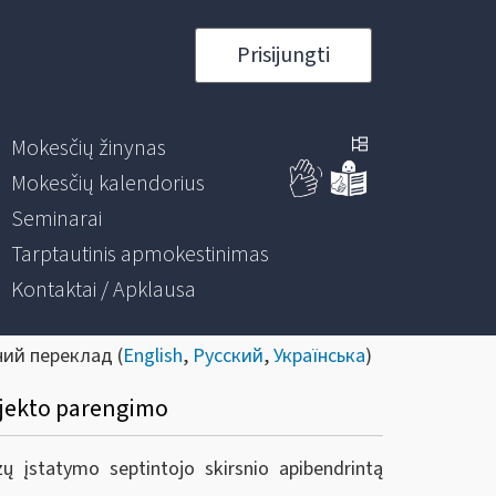
Prisijungti
Mokesčių žinynas
Mokesčių kalendorius
Seminarai
Tarptautinis apmokestinimas
Kontaktai / Apklausa
ний переклад (
English
,
Русский
,
Українська
)
ojekto parengimo
ų įstatymo septintojo skirsnio apibendrintą