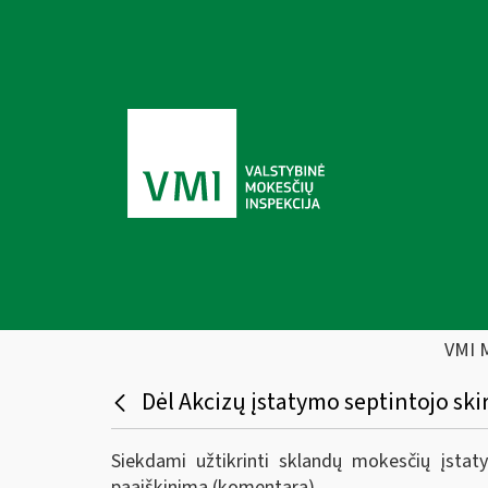
VMI 
Dėl Akcizų įstatymo septintojo s
Siekdami užtikrinti sklandų mokesčių įstat
paaiškinimą (komentarą).