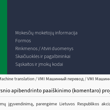
Mokesčių mokėtojų informacija
Formos
Rinkmenos / Atviri duomenys
Skaičiuoklės ir pagalbininkai
Sąskaitos ir įmokų kodai
Machine translation / VMI Машинный перевод / VMI Машин
kirsnio apibendrinto paaiškinimo (komentaro) pr
ymų įgyvendinimą, parengėme Lietuvos Respublikos akciz