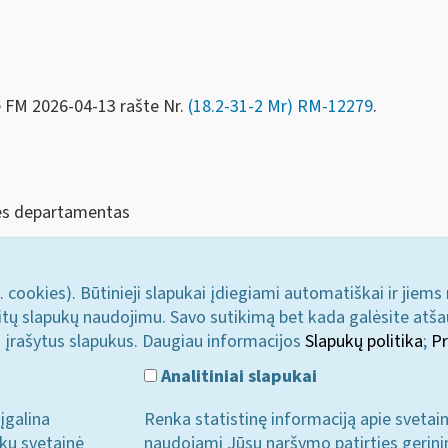
e FM
2026-04-13 rašte Nr.
(18.2-31-2 Mr)
RM-12279
.
sės departamentas
. cookies). Būtinieji slapukai įdiegiami automatiškai ir jiems
u kitų slapukų naudojimu. Savo sutikimą bet kada galėsite atš
i įrašytus slapukus. Daugiau informacijos
Slapukų politika
;
Pr
Analitiniai slapukai
įgalina
Renka statistinę informaciją apie svetai
ukų svetainė
naudojami Jūsų naršymo patirties gerini