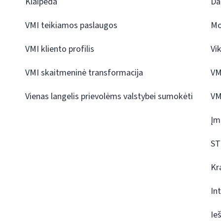
Klaipėda
Da
VMI teikiamos paslaugos
Mo
VMI kliento profilis
Vi
VMI skaitmeninė transformacija
VM
Vienas langelis prievolėms valstybei sumokėti
VM
Įm
ST
Kr
In
Ie