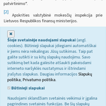
patvirtinimo“.
[2]
Apskrities valstybinė mokesčių inspekcija prie
Lietuvos Respublikos finansų ministerijos.
Uždaryti
Šioje svetainėje naudojami slapukai
(angl.
cookies). Būtinieji slapukai įdiegiami automatiškai
ir jiems nėra reikalingas Jūsų sutikimas. Taip pat
galite sutikti ir su kitų slapukų naudojimu. Savo
sutikimą bet kada galėsite atšaukti pakeisdami
interneto naršyklės nustatymus ir ištrindami
įrašytus slapukus. Daugiau informacijos
Slapukų
politika
;
Privatumo politika.
Būtinieji slapukai
Naudojami sklandžiam svetainės veikimui ir įgalina
pagrindines svetainės funkcijas. Be šių slapukų