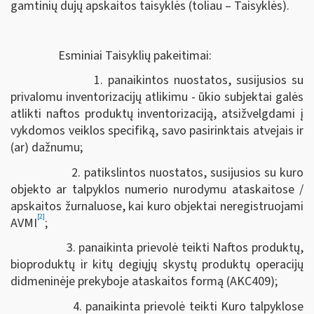
gamtinių dujų apskaitos taisyklės (toliau – Taisyklės).
Esminiai Taisyklių pakeitimai:
1. panaikintos nuostatos, susijusios su
privalomu inventorizacijų atlikimu - ūkio subjektai galės
atlikti naftos produktų inventorizaciją, atsižvelgdami į
vykdomos veiklos specifiką, savo pasirinktais atvejais ir
(ar) dažnumu;
2. patikslintos nuostatos, susijusios su kuro
objekto ar talpyklos numerio nurodymu ataskaitose /
apskaitos žurnaluose, kai kuro objektai neregistruojami
[2]
AVMI
;
3. panaikinta prievolė teikti Naftos produktų,
bioproduktų ir kitų degiųjų skystų produktų operacijų
didmeninėje prekyboje ataskaitos formą (AKC409);
4. panaikinta prievolė teikti Kuro talpyklose