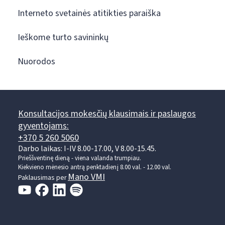
Interneto svetainės atitikties paraiška
Ieškome turto savininkų
Nuorodos
Konsultacijos mokesčių klausimais ir paslaugos
gyventojams:
+370 5 260 5060
Darbo laikas: I-IV 8.00-17.00, V 8.00-15.45.
Prieššventinę dieną - viena valanda trumpiau.
Kiekvieno mėnesio antrą penktadienį 8.00 val. - 12.00 val.
Mano VMI
Paklausimas per