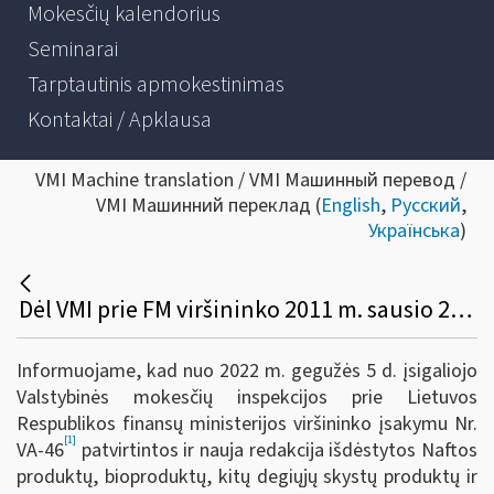
Mokesčių kalendorius
Seminarai
Tarptautinis apmokestinimas
Kontaktai / Apklausa
VMI Machine translation / VMI Машинный перевод /
VMI Машинний переклад (
English
,
Русский
,
Українська
)
Dėl VMI prie FM viršininko 2011 m. sausio 25 d. įsakymo Nr. VA-16 pakeitimo
Informuojame, kad nuo 2022 m. gegužės 5 d. įsigaliojo
Valstybinės mokesčių inspekcijos prie Lietuvos
Respublikos finansų ministerijos viršininko įsakymu Nr.
[1]
VA-46
patvirtintos ir nauja redakcija išdėstytos Naftos
produktų, bioproduktų, kitų degiųjų skystų produktų ir