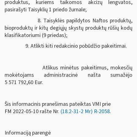
produktus, kuriems taikomos akcizų lengvatos,
pasirašyti Taisyklių 1 priedo žurnale;
8. Taisyklės papildytos Naftos produktų,
bioproduktų ir kitų degiųjų skystų produktų rūšių kodų
klasifikatoriumi (9 priedas);
9. Atlikti kiti redakcinio pobūdžio pakeitimai.
Atlikus minėtus pakeitimus, mokesčių
mokėtojams administracinė našta sumažėjo
5 571 792,60 Eur.
Šis informacinis pranešimas pateiktas VMI prie
FM
2022-05-10 rašte Nr.
(18.2-31-2 Mr) R-2058
.
Informaciją parengė