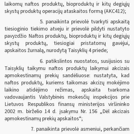
laikomų naftos produktų, bioproduktų ir kitų degiųjų
skystų produktų operacijų ataskaitos formą (AKC412);
5. panaikinta prievolė tvarkyti apskaitą
tiesioginio tiekimo atveju ir prievolė pildyti nustatyto
pavyzdžio Naftos produktų, bioproduktų ir kitų degiųjų
skystų produktų, tiesiogiai pristatomų gavėjui,
apskaitos žurnalą, nurodytą Taisyklių 4 priede;
6. patikslintos nuostatos, susijusios su
Taisyklių taikymu naftos produktų laikymui akcizais
apmokestinamų prekių sandėliuose: nustatyta, kad
naftos produktų, kuriems taikomas akcizų mokėjimo
laikino atidėjimo režimas, apskaita tvarkoma
vadovaujantis Valstybinės mokesčių inspekcijos prie
Lietuvos Respublikos finansų ministerijos viršininko
2002 m. birželio 14 d. įsakymu Nr. 156 „Dėl akcizais
apmokestinamų prekių apskaitos“;
7. panaikinta prievolė asmeniui, perkančiam