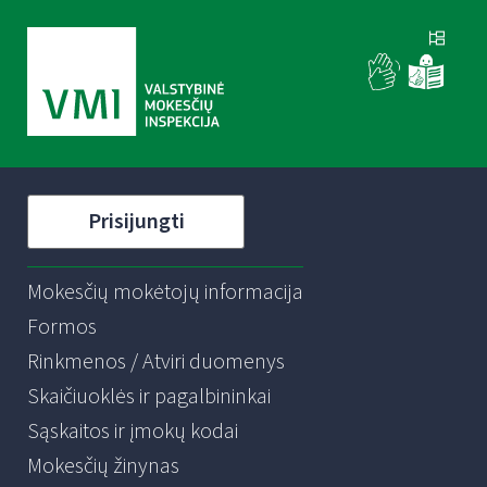
Prisijungti
Mokesčių mokėtojų informacija
Formos
Rinkmenos / Atviri duomenys
Skaičiuoklės ir pagalbininkai
Sąskaitos ir įmokų kodai
Mokesčių žinynas