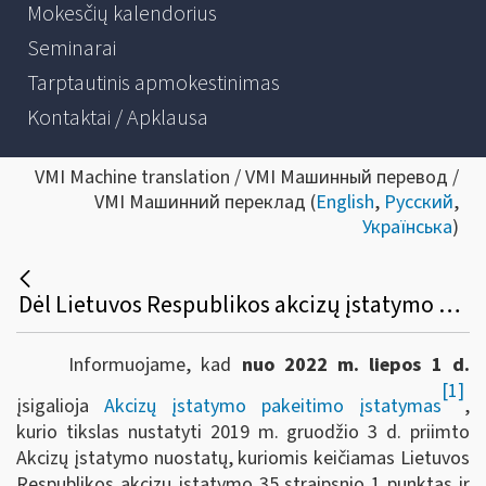
Mokesčių kalendorius
Seminarai
Tarptautinis apmokestinimas
Kontaktai / Apklausa
VMI Machine translation / VMI Машинный перевод /
VMI Машинний переклад (
English
,
Русский
,
Українська
)
Dėl Lietuvos Respublikos akcizų įstatymo pakeitimo nuo 2022 m. liepos 1 d.
Informuojame, kad
nuo 2022 m. liepos 1 d.
[1]
įsigalioja
Akcizų įstatymo pakeitimo įstatymas
,
kurio tikslas nustatyti 2019 m. gruodžio 3 d. priimto
Akcizų įstatymo nuostatų, kuriomis keičiamas Lietuvos
Respublikos akcizų įstatymo 35 straipsnio 1 punktas ir