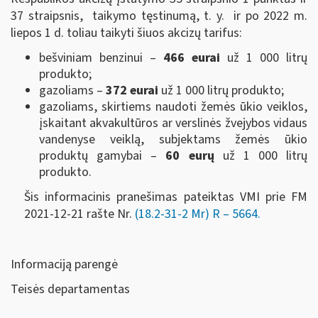
37 straipsnis, taikymo tęstinumą, t. y. ir po 2022 m.
liepos 1 d. toliau taikyti šiuos akcizų tarifus:
bešviniam benzinui –
466 eurai
už 1 000 litrų
produkto;
gazoliams –
372 eurai
už 1 000 litrų produkto;
gazoliams, skirtiems naudoti žemės ūkio veiklos,
įskaitant akvakultūros ar verslinės žvejybos vidaus
vandenyse veiklą, subjektams žemės ūkio
produktų gamybai –
60 eurų
už 1 000 litrų
produkto.
Šis informacinis pranešimas pateiktas VMI prie FM
2021-12-21 rašte Nr.
(18.2-31-2 Mr) R – 5664.
Informaciją parengė
Teisės departamentas