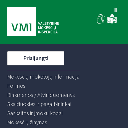
Prisijungti
Mokesčių mokėtojų informacija
Formos
Rinkmenos / Atviri duomenys
Skaičiuoklės ir pagalbininkai
Sąskaitos ir įmokų kodai
Mokesčių žinynas