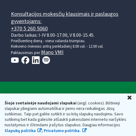
Konsultacijos mokesčių klausimais ir paslaugos
gyventojams:
+370 5 260 5060
Darbo laikas: I-IV 8.00-17.00, V 8.00-15.45.
Prieššventinę dieną - viena valanda trumpiau.
Kiekvieno mėnesio antrą penktadienį 8.00 val. - 12.00 val.
Mano VMI
Paklausimas per
Valstybinė mokesčių inspekcija prie Lietuvos
U
Respublikos finansų ministerijos
Šioje svetainėje naudojami slapukai
(angl. cookies). Būtinieji
slapukai įdiegiami automatiškai ir jiems nėra reikalingas Jūsų
Biudžetinė įstaiga. Juridinio asmens kodas — 188659752,
sutikimas. Taip pat galite sutikti ir su kitų slapukų naudojimu. Savo
adresas: Vasario 16-osios g. 14, 01107 Vilnius, Lietuva, el.paštas:
sutikimą bet kada galėsite atšaukti pakeisdami interneto naršyklės
vmi@vmi.lt
, E. pristatymo dėžutės adresas 188659752
nustatymus ir ištrindami įrašytus slapukus. Daugiau informacijos
Duomenys apie Valstybinę mokesčių inspekciją prie Lietuvos
Slapukų politika
;
Privatumo politika.
Respublikos finansų ministerijos kaupiami ir saugomi Juridinių