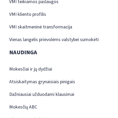
VMI teikiamos paslaugos
VMI kliento profilis
VMI skaitmeninė transformacija
Vienas langelis prievolėms valstybei sumokėti
NAUDINGA
Mokesčiai ir jų dydžiai
Atsiskaitymas grynaisiais pinigais
Dažniausiai užduodami klausimai
Mokesčių ABC