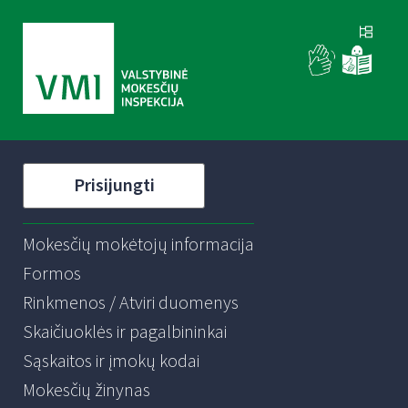
Prisijungti
Mokesčių mokėtojų informacija
Formos
Rinkmenos / Atviri duomenys
Skaičiuoklės ir pagalbininkai
Sąskaitos ir įmokų kodai
Mokesčių žinynas