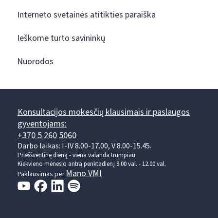
Interneto svetainės atitikties paraiška
Ieškome turto savininkų
Nuorodos
Konsultacijos mokesčių klausimais ir paslaugos
gyventojams:
+370 5 260 5060
Darbo laikas: I-IV 8.00-17.00, V 8.00-15.45.
Prieššventinę dieną - viena valanda trumpiau.
Kiekvieno mėnesio antrą penktadienį 8.00 val. - 12.00 val.
Mano VMI
Paklausimas per