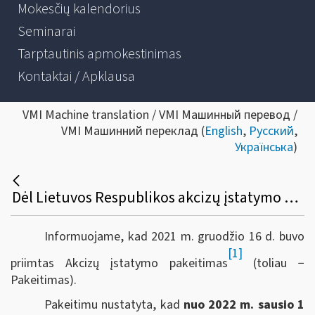
Mokesčių kalendorius
Seminarai
Tarptautinis apmokestinimas
Kontaktai / Apklausa
VMI Machine translation / VMI Машинный перевод /
VMI Машинний переклад (
English
,
Русский
,
Українська
)
Dėl Lietuvos Respublikos akcizų įstatymo 3, 22, 28, 29-1 straipsnių pakeitimo nuo 2022 m. sausio 1 d.
Informuojame, kad 2021 m. gruodžio 16 d. buvo
[1]
priimtas Akcizų įstatymo pakeitimas
(toliau −
Pakeitimas).
Pakeitimu nustatyta, kad
nuo 2022 m. sausio 1