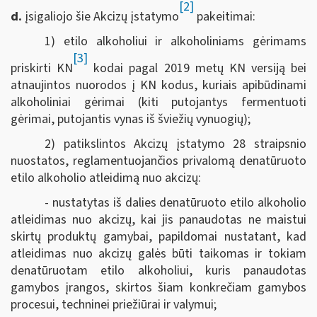
[2]
d.
įsigaliojo šie Akcizų įstatymo
pakeitimai:
1) etilo alkoholiui ir alkoholiniams gėrimams
[3]
priskirti KN
kodai pagal 2019 metų KN versiją bei
atnaujintos nuorodos į KN kodus, kuriais apibūdinami
alkoholiniai gėrimai (kiti putojantys fermentuoti
gėrimai, putojantis vynas iš šviežių vynuogių);
2) patikslintos Akcizų įstatymo 28 straipsnio
nuostatos, reglamentuojančios privalomą denatūruoto
etilo alkoholio atleidimą nuo akcizų:
- nustatytas iš dalies denatūruoto etilo alkoholio
atleidimas nuo akcizų, kai jis panaudotas ne maistui
skirtų produktų gamybai, papildomai nustatant, kad
atleidimas nuo akcizų galės būti taikomas ir tokiam
denatūruotam etilo alkoholiui, kuris panaudotas
gamybos įrangos, skirtos šiam konkrečiam gamybos
procesui, techninei priežiūrai ir valymui;