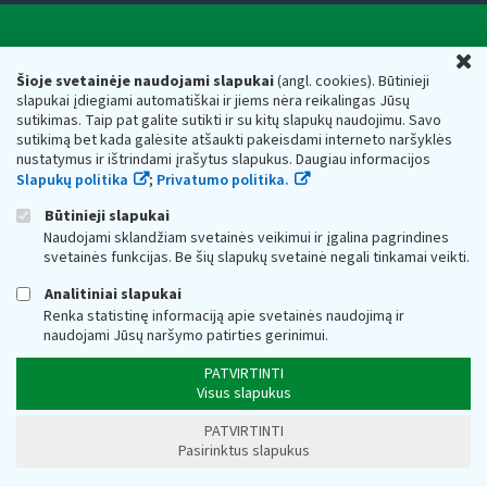
Valstybinė mokesčių inspekcija prie Lietuvos
U
Respublikos finansų ministerijos
Šioje svetainėje naudojami slapukai
(angl. cookies). Būtinieji
slapukai įdiegiami automatiškai ir jiems nėra reikalingas Jūsų
Biudžetinė įstaiga. Juridinio asmens kodas — 188659752,
sutikimas. Taip pat galite sutikti ir su kitų slapukų naudojimu. Savo
adresas: Vasario 16-osios g. 14, 01107 Vilnius, Lietuva, el.paštas:
sutikimą bet kada galėsite atšaukti pakeisdami interneto naršyklės
vmi@vmi.lt
, E. pristatymo dėžutės adresas 188659752
nustatymus ir ištrindami įrašytus slapukus. Daugiau informacijos
Duomenys apie Valstybinę mokesčių inspekciją prie Lietuvos
Slapukų politika
;
Privatumo politika.
Respublikos finansų ministerijos kaupiami ir saugomi Juridinių
asmenų registre
Būtinieji slapukai
Naudojami sklandžiam svetainės veikimui ir įgalina pagrindines
svetainės funkcijas. Be šių slapukų svetainė negali tinkamai veikti.
Analitiniai slapukai
Renka statistinę informaciją apie svetainės naudojimą ir
naudojami Jūsų naršymo patirties gerinimui.
PATVIRTINTI
Visus slapukus
PATVIRTINTI
Pasirinktus slapukus