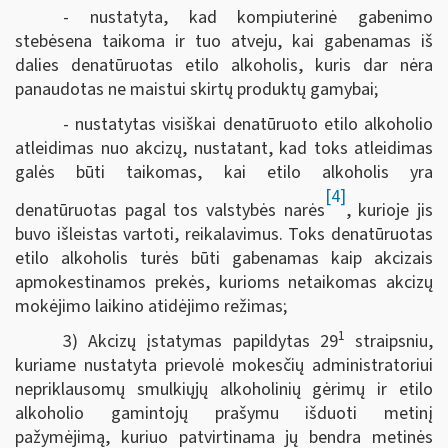
- nustatyta, kad kompiuterinė gabenimo
stebėsena taikoma ir tuo atveju, kai gabenamas iš
dalies denatūruotas etilo alkoholis, kuris dar nėra
panaudotas ne maistui skirtų produktų gamybai;
- nustatytas visiškai denatūruoto etilo alkoholio
atleidimas nuo akcizų, nustatant, kad toks atleidimas
galės būti taikomas, kai etilo alkoholis yra
[4]
denatūruotas pagal tos valstybės narės
, kurioje jis
buvo išleistas vartoti, reikalavimus. Toks denatūruotas
etilo alkoholis turės būti gabenamas kaip akcizais
apmokestinamos prekės, kurioms netaikomas akcizų
mokėjimo laikino atidėjimo režimas;
1
3) Akcizų įstatymas papildytas 29
straipsniu,
kuriame nustatyta prievolė mokesčių administratoriui
nepriklausomų smulkiųjų alkoholinių gėrimų ir etilo
alkoholio gamintojų prašymu išduoti metinį
pažymėjimą, kuriuo patvirtinama jų bendra metinės