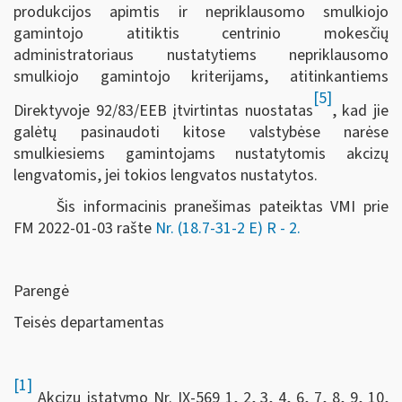
produkcijos apimtis ir nepriklausomo smulkiojo
gamintojo atitiktis centrinio mokesčių
administratoriaus nustatytiems nepriklausomo
smulkiojo gamintojo kriterijams, atitinkantiems
[5]
Direktyvoje 92/83/EEB įtvirtintas nuostatas
, kad jie
galėtų pasinaudoti kitose valstybėse narėse
smulkiesiems gamintojams nustatytomis akcizų
lengvatomis, jei tokios lengvatos nustatytos.
Šis informacinis pranešimas pateiktas VMI prie
FM
2022-01-03 rašte
Nr. (18.7-31-2 E) R - 2
.
Parengė
Teisės departamentas
[1]
Akcizų įstatymo Nr. IX-569 1, 2, 3, 4, 6, 7, 8, 9, 10,