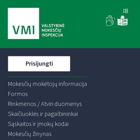
Prisijungti
Mokesčių mokėtojų informacija
Formos
Rinkmenos / Atviri duomenys
Skaičiuoklės ir pagalbininkai
Sąskaitos ir įmokų kodai
Mokesčių žinynas