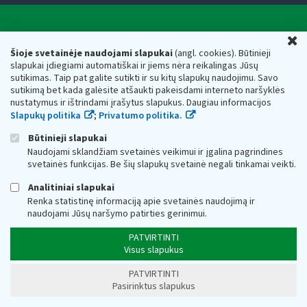
Valstybinė mokesčių inspekcija prie Lietuvos
U
Respublikos finansų ministerijos
Šioje svetainėje naudojami slapukai
(angl. cookies). Būtinieji
slapukai įdiegiami automatiškai ir jiems nėra reikalingas Jūsų
Biudžetinė įstaiga. Juridinio asmens kodas — 188659752,
sutikimas. Taip pat galite sutikti ir su kitų slapukų naudojimu. Savo
adresas: Vasario 16-osios g. 14, 01107 Vilnius, Lietuva, el.paštas:
sutikimą bet kada galėsite atšaukti pakeisdami interneto naršyklės
vmi@vmi.lt
, E. pristatymo dėžutės adresas 188659752
nustatymus ir ištrindami įrašytus slapukus. Daugiau informacijos
Duomenys apie Valstybinę mokesčių inspekciją prie Lietuvos
Slapukų politika
;
Privatumo politika.
Respublikos finansų ministerijos kaupiami ir saugomi Juridinių
asmenų registre
Būtinieji slapukai
Naudojami sklandžiam svetainės veikimui ir įgalina pagrindines
svetainės funkcijas. Be šių slapukų svetainė negali tinkamai veikti.
Analitiniai slapukai
Renka statistinę informaciją apie svetainės naudojimą ir
naudojami Jūsų naršymo patirties gerinimui.
PATVIRTINTI
Visus slapukus
PATVIRTINTI
Pasirinktus slapukus