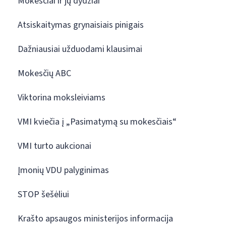
Mokesčiai ir jų dydžiai
Atsiskaitymas grynaisiais pinigais
Dažniausiai užduodami klausimai
Mokesčių ABC
Viktorina moksleiviams
VMI kviečia į „Pasimatymą su mokesčiais“
VMI turto aukcionai
Įmonių VDU palyginimas
STOP šešėliui
Krašto apsaugos ministerijos informacija