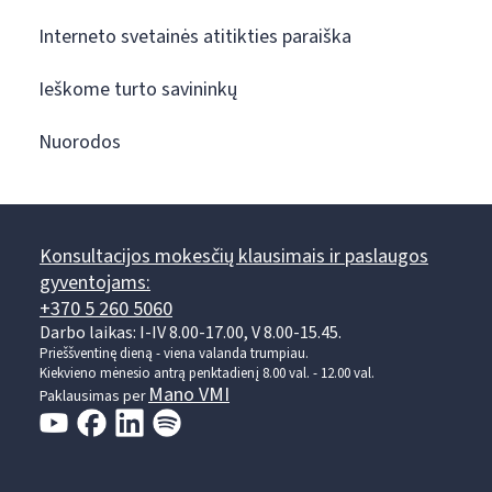
Interneto svetainės atitikties paraiška
Ieškome turto savininkų
Nuorodos
Konsultacijos mokesčių klausimais ir paslaugos
gyventojams:
+370 5 260 5060
Darbo laikas: I-IV 8.00-17.00, V 8.00-15.45.
Prieššventinę dieną - viena valanda trumpiau.
Kiekvieno mėnesio antrą penktadienį 8.00 val. - 12.00 val.
Mano VMI
Paklausimas per