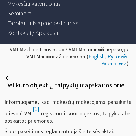
Mokesčių kalendorius
Seminarai
Tarptautinis apmokestinimas
Kontaktai / Apklausa
VMI Machine translation / VMI Машинный перевод /
VMI Машинний переклад (
English
,
Русский
,
Українська
)
Dėl kuro objektų, talpyklų ir apskaitos priemonių registravimo funkcijos panaikinimo
Informuojame, kad mokesčių mokėtojams panaikinta
[1]
prievolė VMI
registruoti kuro objektus, talpyklas bei
apskaitos priemones.
Šiuos pakeitimus reglamentuoja šie teisės aktai: