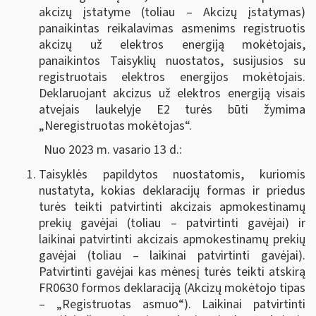
akcizų įstatyme (toliau – Akcizų įstatymas)
panaikintas reikalavimas asmenims registruotis
akcizų už elektros energiją mokėtojais,
panaikintos Taisyklių nuostatos, susijusios su
registruotais elektros energijos mokėtojais.
Deklaruojant akcizus už elektros energiją visais
atvejais laukelyje E2 turės būti žymima
„Neregistruotas mokėtojas“.
Nuo 2023 m. vasario 13 d.:
Taisyklės papildytos nuostatomis, kuriomis
nustatyta, kokias deklaracijų formas ir priedus
turės teikti patvirtinti akcizais apmokestinamų
prekių gavėjai (toliau – patvirtinti gavėjai) ir
laikinai patvirtinti akcizais apmokestinamų prekių
gavėjai (toliau – laikinai patvirtinti gavėjai).
Patvirtinti gavėjai kas mėnesį turės teikti atskirą
FR0630 formos deklaraciją (Akcizų mokėtojo tipas
– „Registruotas asmuo“). Laikinai patvirtinti