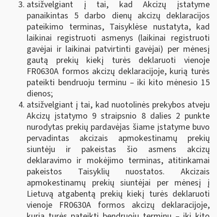
atsižvelgiant į tai, kad Akcizų įstatyme
panaikintas 5 darbo dienų akcizų deklaracijos
pateikimo terminas, Taisyklėse nustatyta, kad
laikinai registruoti asmenys (laikinai registruoti
gavėjai ir laikinai patvirtinti gavėjai) per mėnesį
gautą prekių kiekį turės deklaruoti vienoje
FR0630A formos akcizų deklaracijoje, kurią turės
pateikti bendruoju terminu – iki kito mėnesio 15
dienos;
atsižvelgiant į tai, kad nuotolinės prekybos atveju
Akcizų įstatymo 9 straipsnio 8 dalies 2 punkte
nurodytas prekių pardavėjas šiame įstatyme buvo
pervadintas akcizais apmokestinamų prekių
siuntėju ir pakeistas šio asmens akcizų
deklaravimo ir mokėjimo terminas, atitinkamai
pakeistos Taisyklių nuostatos. Akcizais
apmokestinamų prekių siuntėjai per mėnesį į
Lietuvą atgabentą prekių kiekį turės deklaruoti
vienoje FR0630A formos akcizų deklaracijoje,
kurią turės pateikti bendruoju terminu – iki kito