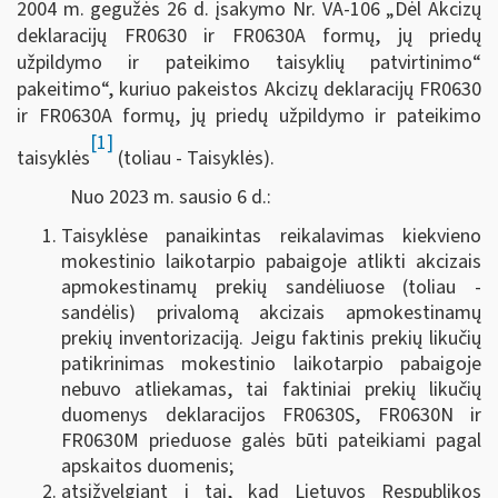
2004 m. gegužės 26 d. įsakymo Nr. VA-106 „Dėl Akcizų
deklaracijų FR0630 ir FR0630A formų, jų priedų
užpildymo ir pateikimo taisyklių patvirtinimo“
pakeitimo“, kuriuo pakeistos Akcizų deklaracijų FR0630
ir FR0630A formų, jų priedų užpildymo ir pateikimo
[1]
taisyklės
(toliau - Taisyklės).
Nuo 2023 m. sausio 6 d.:
Taisyklėse panaikintas reikalavimas kiekvieno
mokestinio laikotarpio pabaigoje atlikti akcizais
apmokestinamų prekių sandėliuose (toliau -
sandėlis) privalomą akcizais apmokestinamų
prekių inventorizaciją. Jeigu faktinis prekių likučių
patikrinimas mokestinio laikotarpio pabaigoje
nebuvo atliekamas, tai faktiniai prekių likučių
duomenys deklaracijos FR0630S, FR0630N ir
FR0630M prieduose galės būti pateikiami pagal
apskaitos duomenis;
atsižvelgiant į tai, kad Lietuvos Respublikos