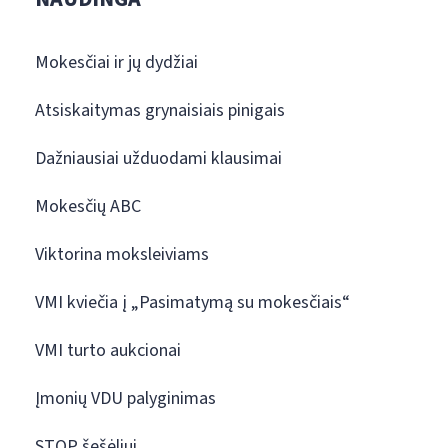
Mokesčiai ir jų dydžiai
Atsiskaitymas grynaisiais pinigais
Dažniausiai užduodami klausimai
Mokesčių ABC
Viktorina moksleiviams
VMI kviečia į „Pasimatymą su mokesčiais“
VMI turto aukcionai
Įmonių VDU palyginimas
STOP šešėliui