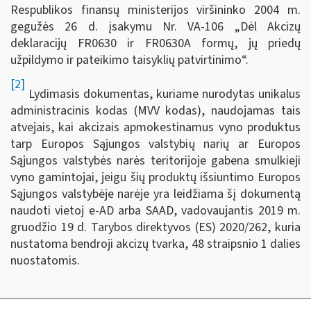
Respublikos finansų ministerijos viršininko 2004 m.
gegužės 26 d. įsakymu Nr. VA-106 „Dėl Akcizų
deklaracijų FR0630 ir FR0630A formų, jų priedų
užpildymo ir pateikimo taisyklių patvirtinimo“.
[2]
Lydimasis dokumentas, kuriame nurodytas unikalus
administracinis kodas (MVV kodas), naudojamas tais
atvejais, kai akcizais apmokestinamus vyno produktus
tarp Europos Sąjungos valstybių narių ar Europos
Sąjungos valstybės narės teritorijoje gabena smulkieji
vyno gamintojai, jeigu šių produktų išsiuntimo Europos
Sąjungos valstybėje narėje yra leidžiama šį dokumentą
naudoti vietoj e-AD arba SAAD, vadovaujantis 2019 m.
gruodžio 19 d. Tarybos direktyvos (ES) 2020/262, kuria
nustatoma bendroji akcizų tvarka, 48 straipsnio 1 dalies
nuostatomis.