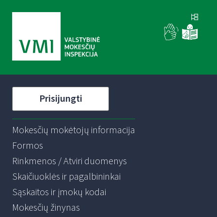
Prisijungti
Mokesčių mokėtojų informacija
Formos
Rinkmenos / Atviri duomenys
Skaičiuoklės ir pagalbininkai
Sąskaitos ir įmokų kodai
Mokesčių žinynas