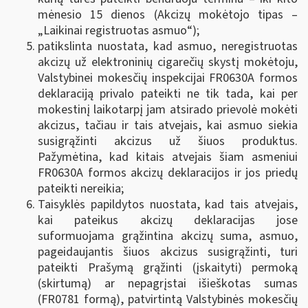
mėnesio 15 dienos (Akcizų mokėtojo tipas –
„Laikinai registruotas asmuo“);
patikslinta nuostata, kad asmuo, neregistruotas
akcizų už elektroninių cigarečių skystį mokėtoju,
Valstybinei mokesčių inspekcijai FR0630A formos
deklaraciją privalo pateikti ne tik tada, kai per
mokestinį laikotarpį jam atsirado prievolė mokėti
akcizus, tačiau ir tais atvejais, kai asmuo siekia
susigrąžinti akcizus už šiuos produktus.
Pažymėtina, kad kitais atvejais šiam asmeniui
FR0630A formos akcizų deklaracijos ir jos priedų
pateikti nereikia;
Taisyklės papildytos nuostata, kad tais atvejais,
kai pateikus akcizų deklaracijas jose
suformuojama grąžintina akcizų suma, asmuo,
pageidaujantis šiuos akcizus susigrąžinti, turi
pateikti Prašymą grąžinti (įskaityti) permoką
(skirtumą) ar nepagrįstai išieškotas sumas
(FR0781 formą), patvirtintą Valstybinės mokesčių