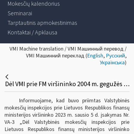
Mokesčių kalendorius
Seminarai
Tarptautinis apmokestinimas
Kontaktai / Apklausa
VMI Machine translation / VMI Машинный перевод /
VMI Машинний переклад (
English
,
Русский
,
Українська
)
Dėl VMI prie FM viršininko 2004 m. gegužės 26 d. įsakymo VA-106 pakeitimo
Informuojame, kad buvo priimtas Valstybinės
mokesčių inspekcijos prie Lietuvos Respublikos finansų
ministerijos viršininko 2023 m. sausio 5 d. įsakymas Nr.
VA-3 „Dėl Valstybinės mokesčių inspekcijos prie
Lietuvos Respublikos finansų ministerijos viršininko