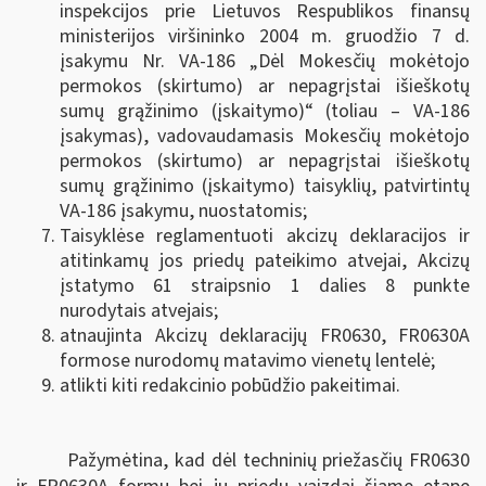
inspekcijos prie Lietuvos Respublikos finansų
ministerijos viršininko 2004 m. gruodžio 7 d.
įsakymu Nr. VA-186 „Dėl Mokesčių mokėtojo
permokos (skirtumo) ar nepagrįstai išieškotų
sumų grąžinimo (įskaitymo)“ (toliau – VA-186
įsakymas), vadovaudamasis Mokesčių mokėtojo
permokos (skirtumo) ar nepagrįstai išieškotų
sumų grąžinimo (įskaitymo) taisyklių, patvirtintų
VA-186 įsakymu, nuostatomis;
Taisyklėse reglamentuoti akcizų deklaracijos ir
atitinkamų jos priedų pateikimo atvejai, Akcizų
įstatymo 61 straipsnio 1 dalies 8 punkte
nurodytais atvejais;
atnaujinta Akcizų deklaracijų FR0630, FR0630A
formose nurodomų matavimo vienetų lentelė;
atlikti kiti redakcinio pobūdžio pakeitimai.
Pažymėtina, kad dėl techninių priežasčių FR0630