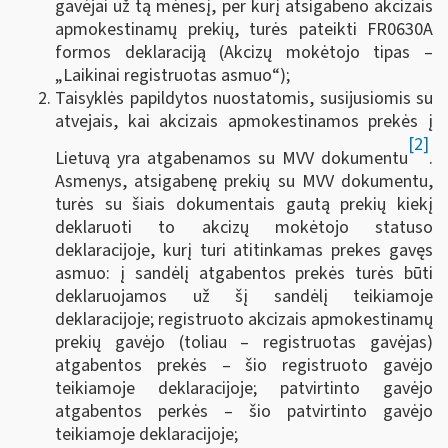
gavėjai už tą mėnesį, per kurį atsigabeno akcizais
apmokestinamų prekių, turės pateikti FR0630A
formos deklaraciją (Akcizų mokėtojo tipas –
„Laikinai registruotas asmuo“);
Taisyklės papildytos nuostatomis, susijusiomis su
atvejais, kai akcizais apmokestinamos prekės į
[2]
Lietuvą yra atgabenamos su MVV dokumentu
.
Asmenys, atsigabenę prekių su MVV dokumentu,
turės su šiais dokumentais gautą prekių kiekį
deklaruoti to akcizų mokėtojo statuso
deklaracijoje, kurį turi atitinkamas prekes gavęs
asmuo: į sandėlį atgabentos prekės turės būti
deklaruojamos už šį sandėlį teikiamoje
deklaracijoje; registruoto akcizais apmokestinamų
prekių gavėjo (toliau – registruotas gavėjas)
atgabentos prekės – šio registruoto gavėjo
teikiamoje deklaracijoje; patvirtinto gavėjo
atgabentos perkės – šio patvirtinto gavėjo
teikiamoje deklaracijoje;