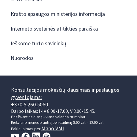
Krašto apsaugos ministerijos informacija
Interneto svetainės atitikties paraiška
Ieškome turto savininkų
Nuorodos
Konsultacijos mokesčių klausimais ir paslaugos
gyventojams:
+370 5 260 5060
Darbo laikas: I-IV 8.00-17.00, V 8.00-15.45.
Prieššventinę dieną - viena valanda trumpiau.
Kiekvieno mėnesio antrą penktadienį 8.00 val. - 12.00 val.
Mano VMI
Paklausimas per