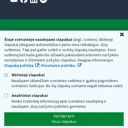
Valstybinė mokesčių inspekcija prie Lietuvos
U
Respublikos finansų ministerijos
Šioje svetainėje naudojami slapukai
(angl. cookies). Būtinieji
slapukai įdiegiami automatiškai ir jiems nėra reikalingas Jūsų
Biudžetinė įstaiga. Juridinio asmens kodas — 188659752,
sutikimas. Taip pat galite sutikti ir su kitų slapukų naudojimu. Savo
adresas: Vasario 16-osios g. 14, 01107 Vilnius, Lietuva, el.paštas:
sutikimą bet kada galėsite atšaukti pakeisdami interneto naršyklės
vmi@vmi.lt
, E. pristatymo dėžutės adresas 188659752
nustatymus ir ištrindami įrašytus slapukus. Daugiau informacijos
Duomenys apie Valstybinę mokesčių inspekciją prie Lietuvos
Slapukų politika
;
Privatumo politika.
Respublikos finansų ministerijos kaupiami ir saugomi Juridinių
asmenų registre
Būtinieji slapukai
Naudojami sklandžiam svetainės veikimui ir įgalina pagrindines
svetainės funkcijas. Be šių slapukų svetainė negali tinkamai veikti.
Analitiniai slapukai
Renka statistinę informaciją apie svetainės naudojimą ir
naudojami Jūsų naršymo patirties gerinimui.
PATVIRTINTI
Visus slapukus