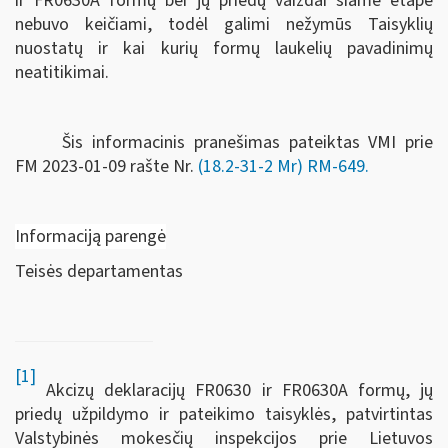
ir FR0630A formų bei jų priedų vaizdai šiame etape
nebuvo keičiami, todėl galimi nežymūs Taisyklių
nuostatų ir kai kurių formų laukelių pavadinimų
neatitikimai.
Šis informacinis pranešimas pateiktas VMI prie
FM
2023-01-09 rašte Nr.
(18.2-31-2 Mr) RM-649
.
Informaciją parengė
Teisės departamentas
[1]
Akcizų deklaracijų FR0630 ir FR0630A formų, jų
priedų užpildymo ir pateikimo taisyklės, patvirtintas
Valstybinės mokesčių inspekcijos prie Lietuvos