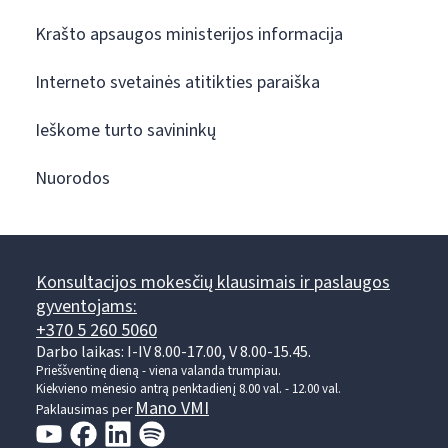
Krašto apsaugos ministerijos informacija
Interneto svetainės atitikties paraiška
Ieškome turto savininkų
Nuorodos
Konsultacijos mokesčių klausimais ir paslaugos
gyventojams:
+370 5 260 5060
Darbo laikas: I-IV 8.00-17.00, V 8.00-15.45.
Prieššventinę dieną - viena valanda trumpiau.
Kiekvieno mėnesio antrą penktadienį 8.00 val. - 12.00 val.
Mano VMI
Paklausimas per