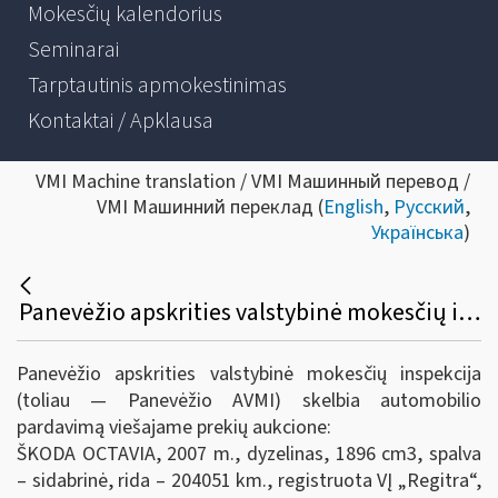
Mokesčių kalendorius
Seminarai
Tarptautinis apmokestinimas
Kontaktai / Apklausa
VMI Machine translation / VMI Машинный перевод /
VMI Машинний переклад (
English
,
Русский
,
Українська
)
Panevėžio apskrities valstybinė mokesčių inspekcija skelbia automobilio pardavimą viešajame prekių aukcione
Panevėžio apskrities valstybinė mokesčių inspekcija
(toliau — Panevėžio AVMI) skelbia automobilio
pardavimą viešajame prekių aukcione:
ŠKODA OCTAVIA, 2007 m., dyzelinas, 1896 cm3, spalva
– sidabrinė, rida – 204051 km., registruota VĮ „Regitra“,