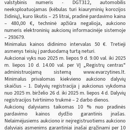
valstybinis numeris - DGT312, automobilis
neeksploatuojamas (kėbulas turi kiauryminių korozijos
židinių), kuro likutis – 25 litrai, pradinė pardavimo kaina
– 480,00 €, techninė apžiūra negalioja, aukciono
numeris elektroninių aukcionų informacinėje sistemoje
– 293679.
Minimalus kainos didinimo intervalas 50 €. Tretieji
asmenys teisių į parduodamą turtą neturi.
Aukcionai vyks nuo 2025 m. liepos 9 d. 9.00 val. iki 2025
m. liepos 10 d. 14.00 val. per VĮ „Registrų centras“
administruojamą sistemą www.evarzytines.lt.
Minimalus privalomas kiekvieno aukciono dalyvių
skaičius – 1. Dalyvių registracija į aukcionus vykdoma
nuo 2025 m. birželio 26 d. iki 2025 m. liepos 4 d. Dalyvių
registracijos tvirtinimo trukmė – 2 darbo dienos.
Aukcionų dalyviams taikomas 10 % nuo pradinės
pardavimo kainos dydžio garantinis įnašas.
Nelaimėjusiems aukciono ir neįregistruotiems aukciono
dalyviais asmenims garantiniai įnašai grąžinami per 10