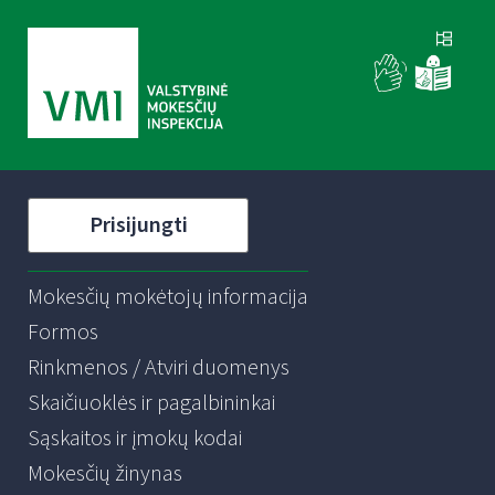
Prisijungti
Mokesčių mokėtojų informacija
Formos
Rinkmenos / Atviri duomenys
Skaičiuoklės ir pagalbininkai
Sąskaitos ir įmokų kodai
Mokesčių žinynas