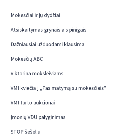
Mokesčiai ir jų dydžiai
Atsiskaitymas grynaisiais pinigais
Dažniausiai užduodami klausimai
Mokesčių ABC
Viktorina moksleiviams
VMI kviečia į „Pasimatymą su mokesčiais“
VMI turto aukcionai
Įmonių VDU palyginimas
STOP šešėliui