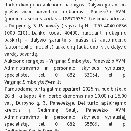
darbo dienų nuo aukciono pabaigos. Dalyvio garantinis
įnašas vienu pervedimu mokamas į Panevėžio AVMI
(juridinio asmens kodas – 188729357, buveinės adresas
– Durpyno g. 3, Panevėžys) sąskaitą Nr. LT57 4040 0636
1000 0101, banko kodas 40400, nurodant mokėjimo
paskirtį – dalyvio garantinis įnašas už automobilio
(automobilio modelis) aukcioną (aukciono Nr.), dalyvio
vardą, pavardę.
Aukciono rengėjas – Virginija Šimbelytė, Panevėžio AVMI
Administravimo ir personalo skyriaus vyriausioji
specialistė, tel. 0 682 33654, el. p.
Virginija.Simbelyte@vmi.lt
Parduodamą turtą galima apžiūrėti 2025 m. nuo birželio
26 d. iki liepos 4 d. darbo dienomis nuo 10.00 iki 15.00
val., Durpyno g. 3, Panevėžyje. Dėl turto apžiūrėjimo
kreiptis į Gediminą Saulį, Panevėžio AVMI
Administravimo ir personalo skyriaus vyriausiąjį
specialistą, tel. 0 682 65569, el. p.