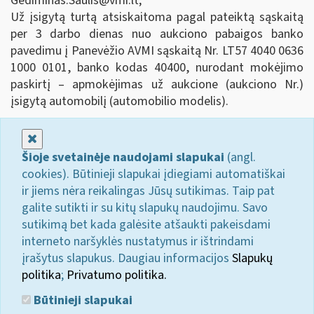
Gediminas.Saulis@vmi.lt
;
Už įsigytą turtą atsiskaitoma pagal pateiktą sąskaitą
per 3 darbo dienas nuo aukciono pabaigos banko
pavedimu į Panevėžio AVMI sąskaitą Nr. LT57 4040 0636
1000 0101, banko kodas 40400, nurodant mokėjimo
paskirtį – apmokėjimas už aukcione (aukciono Nr.)
įsigytą automobilį (automobilio modelis).
Uždaryti
Šioje svetainėje naudojami slapukai
(angl.
cookies). Būtinieji slapukai įdiegiami automatiškai
ir jiems nėra reikalingas Jūsų sutikimas. Taip pat
galite sutikti ir su kitų slapukų naudojimu. Savo
sutikimą bet kada galėsite atšaukti pakeisdami
interneto naršyklės nustatymus ir ištrindami
įrašytus slapukus. Daugiau informacijos
Slapukų
politika
;
Privatumo politika.
Būtinieji slapukai