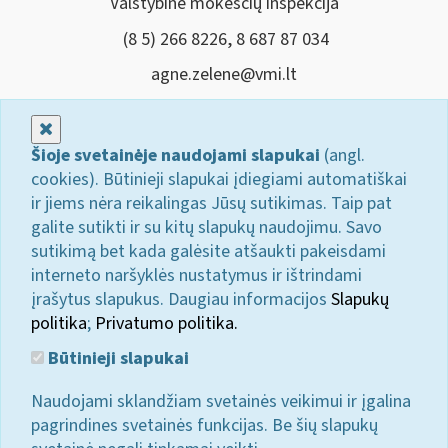
Valstybinė mokesčių inspekcija
(8 5) 266 8226, 8 687 87 034
agne.zelene@vmi.lt
Uždaryti
Šioje svetainėje naudojami slapukai
(angl.
cookies). Būtinieji slapukai įdiegiami automatiškai
ir jiems nėra reikalingas Jūsų sutikimas. Taip pat
galite sutikti ir su kitų slapukų naudojimu. Savo
sutikimą bet kada galėsite atšaukti pakeisdami
interneto naršyklės nustatymus ir ištrindami
įrašytus slapukus. Daugiau informacijos
Slapukų
politika
;
Privatumo politika.
Būtinieji slapukai
Naudojami sklandžiam svetainės veikimui ir įgalina
pagrindines svetainės funkcijas. Be šių slapukų