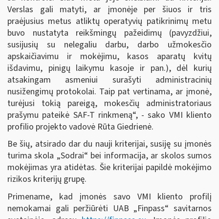
Verslas gali matyti, ar įmonėje per šiuos ir tris
praėjusius metus atliktų operatyvių patikrinimų metu
buvo nustatyta reikšmingų pažeidimų (pavyzdžiui,
susijusių su nelegaliu darbu, darbo užmokesčio
apskaičiavimu ir mokėjimu, kasos aparatų kvitų
išdavimu, pinigų laikymu kasoje ir pan.), dėl kurių
atsakingam asmeniui surašyti administracinių
nusižengimų protokolai. Taip pat vertinama, ar įmonė,
turėjusi tokią pareigą, mokesčių administratoriaus
prašymu pateikė SAF-T rinkmeną“, - sako VMI kliento
profilio projekto vadovė Rūta Giedrienė.
Be šių, atsirado dar du nauji kriterijai, susiję su įmonės
turima skola „Sodrai“ bei informacija, ar skolos sumos
mokėjimas yra atidėtas. Šie kriterijai papildė mokėjimo
rizikos kriterijų grupę.
Primename, kad įmonės savo VMI kliento profilį
nemokamai gali peržiūrėti UAB „Finpass“ savitarnos