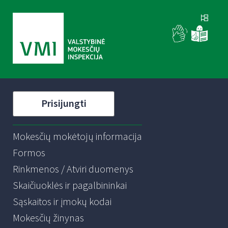
Prisijungti
Mokesčių mokėtojų informacija
Formos
Rinkmenos / Atviri duomenys
Skaičiuoklės ir pagalbininkai
Sąskaitos ir įmokų kodai
Mokesčių žinynas