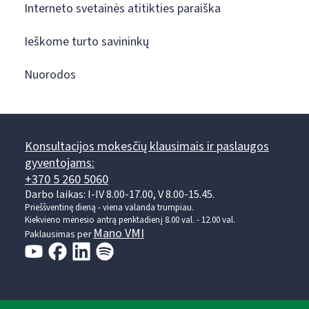
Interneto svetainės atitikties paraiška
Ieškome turto savininkų
Nuorodos
Konsultacijos mokesčių klausimais ir paslaugos
gyventojams:
+370 5 260 5060
Darbo laikas: I-IV 8.00-17.00, V 8.00-15.45.
Prieššventinę dieną - viena valanda trumpiau.
Kiekvieno mėnesio antrą penktadienį 8.00 val. - 12.00 val.
Mano VMI
Paklausimas per