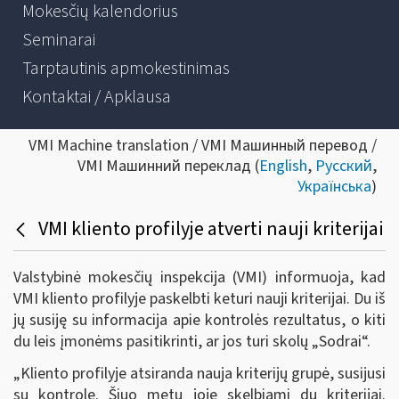
Mokesčių kalendorius
Seminarai
Tarptautinis apmokestinimas
Kontaktai / Apklausa
VMI Machine translation / VMI Машинный перевод /
VMI Машинний переклад (
English
,
Русский
,
Українська
)
VMI kliento profilyje atverti nauji kriterijai
Valstybinė mokesčių inspekcija (VMI) informuoja, kad
VMI kliento profilyje paskelbti keturi nauji kriterijai. Du iš
jų susiję su informacija apie kontrolės rezultatus, o kiti
du leis įmonėms pasitikrinti, ar jos turi skolų „Sodrai“.
„Kliento profilyje atsiranda nauja kriterijų grupė, susijusi
su kontrole. Šiuo metu joje skelbiami du kriterijai.