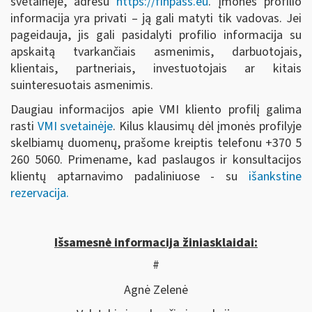
svetainėje, adresu
https://finpass.eu
. Įmonės profilio
informacija yra privati – ją gali matyti tik vadovas. Jei
pageidauja, jis gali pasidalyti profilio informacija su
apskaitą tvarkančiais asmenimis, darbuotojais,
klientais, partneriais, investuotojais ar kitais
suinteresuotais asmenimis.
Daugiau informacijos apie VMI kliento profilį galima
rasti
VMI svetainėje
. Kilus klausimų dėl įmonės profilyje
skelbiamų duomenų, prašome kreiptis telefonu +370 5
260 5060. Primename, kad paslaugos ir konsultacijos
klientų aptarnavimo padaliniuose - su
išankstine
rezervacija.
Išsamesnė informacija žiniasklaidai:
#
Agnė Zelenė