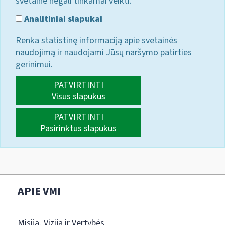
svetainė negali tinkamai veikti.
Analitiniai slapukai
Renka statistinę informaciją apie svetainės
naudojimą ir naudojami Jūsų naršymo patirties
gerinimui.
PATVIRTINTI
Visus slapukus
PATVIRTINTI
Pasirinktus slapukus
APIE VMI
Misija, Vizija ir Vertybės