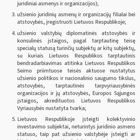
juridiniai asmenys ir organizacijos);
užsienio juridinių asmenų ir organizacijų filialai bei
atstovybės, įregistruoti Lietuvos Respublikoje;
užsienio valstybių diplomatinės atstovybės ir
konsulinės įstaigos, pagal tarptautinę teisę
specialų statusą turinčių subjektų ar kitų subjektų,
su kuriais Lietuvos Respublikos tarptautinis
bendradarbiavimas atitinka Lietuvos Respublikos
Seimo priimtuose teisės aktuose nustatytus
užsienio politikos ir nacionalinio saugumo tikslus,
atstovybės, tarptautinės tarpvyriausybinės
organizacijos ir jų atstovybės, Europos Sąjungos
įstaigos, akredituotos Lietuvos Respublikos
Vyriausybės nustatyta tvarka;
Lietuvos Respublikoje įsteigti kolektyvinio
investavimo subjektai, neturintys juridinio asmens
statuso, taip pat užsienio valstybėje įsteigti ar