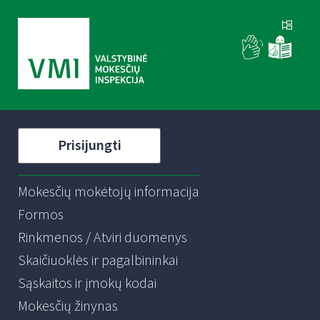
Prisijungti
Mokesčių mokėtojų informacija
Formos
Rinkmenos / Atviri duomenys
Skaičiuoklės ir pagalbininkai
Sąskaitos ir įmokų kodai
Mokesčių žinynas