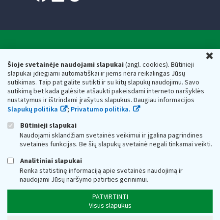
Valstybinė mokesčių inspekcija prie Lietuvos
U
Respublikos finansų ministerijos
Šioje svetainėje naudojami slapukai
(angl. cookies). Būtinieji
slapukai įdiegiami automatiškai ir jiems nėra reikalingas Jūsų
Biudžetinė įstaiga. Juridinio asmens kodas — 188659752,
sutikimas. Taip pat galite sutikti ir su kitų slapukų naudojimu. Savo
adresas: Vasario 16-osios g. 14, 01107 Vilnius, Lietuva, el.paštas:
sutikimą bet kada galėsite atšaukti pakeisdami interneto naršyklės
vmi@vmi.lt
, E. pristatymo dėžutės adresas 188659752
nustatymus ir ištrindami įrašytus slapukus. Daugiau informacijos
Duomenys apie Valstybinę mokesčių inspekciją prie Lietuvos
Slapukų politika
;
Privatumo politika.
Respublikos finansų ministerijos kaupiami ir saugomi Juridinių
asmenų registre
Būtinieji slapukai
Naudojami sklandžiam svetainės veikimui ir įgalina pagrindines
svetainės funkcijas. Be šių slapukų svetainė negali tinkamai veikti.
Analitiniai slapukai
Renka statistinę informaciją apie svetainės naudojimą ir
naudojami Jūsų naršymo patirties gerinimui.
PATVIRTINTI
Visus slapukus