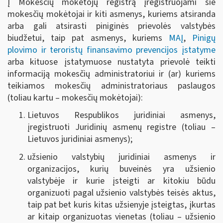
Į Mokesčių mokėtojų registrą įregistruojami šie
mokesčių mokėtojai ir kiti asmenys, kuriems atsiranda
arba gali atsirasti
piniginės prievolės valstybės
biudžetui, taip pat asmenys, kuriems
MAĮ
,
Pinigų
plovimo ir teroristų finansavimo prevencijos įstatyme
arba kituose įstatymuose nustatyta prievolė teikti
informaciją mokesčių administratoriui ir (ar) kuriems
teikiamos mokesčių administratoriaus paslaugos
(toliau kartu – mokesčių mokėtojai):
Lietuvos Respublikos juridiniai asmenys,
įregistruoti Juridinių asmenų registre (toliau –
Lietuvos juridiniai asmenys);
užsienio valstybių juridiniai asmenys ir
organizacijos, kurių buveinės yra užsienio
valstybėje ir kurie įsteigti ar kitokiu būdu
organizuoti pagal užsienio valstybės teisės aktus,
taip pat bet kuris kitas užsienyje įsteigtas, įkurtas
ar kitaip organizuotas vienetas (toliau – užsienio