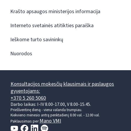
Krašto apsaugos ministerijos informacija
Interneto svetainės atitikties paraiška
Ieškome turto savininkų
Nuorodos
Konsultacijos mokesčių klausimais ir paslaugos
gyventojams:
+370 5 260 5060
Darbo laikas: I-IV 8.00-17.00, V 8.00-15.45.
Prieššventinę dieną - viena valanda trumpiau.
Kiekvieno mėnesio antrą penktadienį 8.00 val. - 12.00 val.
Mano VMI
Paklausimas per