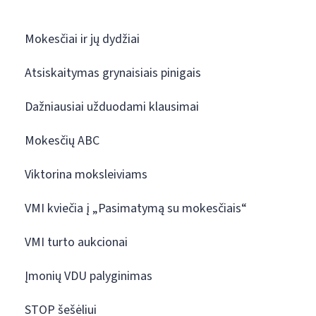
Mokesčiai ir jų dydžiai
Atsiskaitymas grynaisiais pinigais
Dažniausiai užduodami klausimai
Mokesčių ABC
Viktorina moksleiviams
VMI kviečia į „Pasimatymą su mokesčiais“
VMI turto aukcionai
Įmonių VDU palyginimas
STOP šešėliui