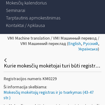
Mokesčių kalendorius
Seminarai
Tarptautinis apmokestinimas
Kontaktai / Apklausa
VMI Machine translation / VMI Машинный перевод /
VMI Машинний переклад (
English
,
Русский
,
Українська
)
Kurie mokesčių mokėtojai turi būti registruojami Mokesčių mokėtojų registre?
Registracijos numeris KM0229
Ši informacija skelbiama:
Mokesčių mokėtojų registras ir jo tvarkymas (43-47
str.)