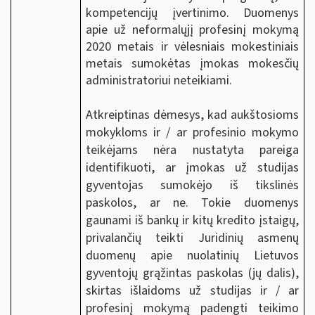
kompetencijų įvertinimo. Duomenys
apie už neformalųjį profesinį mokymą
2020 metais ir vėlesniais mokestiniais
metais sumokėtas įmokas mokesčių
administratoriui neteikiami.
Atkreiptinas dėmesys, kad aukštosioms
mokykloms ir / ar profesinio mokymo
teikėjams nėra nustatyta pareiga
identifikuoti, ar įmokas už studijas
gyventojas sumokėjo iš tikslinės
paskolos, ar ne. Tokie duomenys
gaunami iš bankų ir kitų kredito įstaigų,
privalančių teikti Juridinių asmenų
duomenų apie nuolatinių Lietuvos
gyventojų grąžintas paskolas (jų dalis),
skirtas išlaidoms už studijas ir / ar
profesinį mokymą padengti teikimo