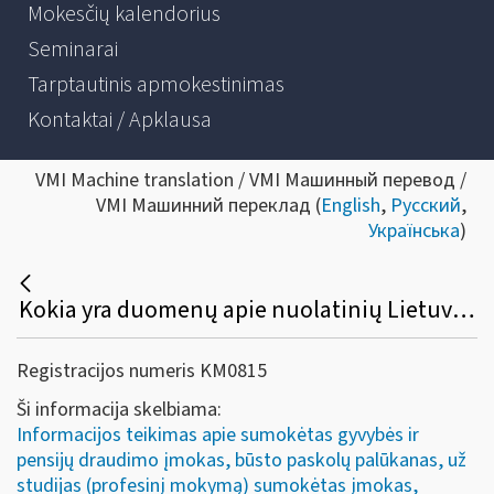
Mokesčių kalendorius
Seminarai
Tarptautinis apmokestinimas
Kontaktai / Apklausa
VMI Machine translation / VMI Машинный перевод /
VMI Машинний переклад (
English
,
Русский
,
Українська
)
Kokia yra duomenų apie nuolatinių Lietuvos gyventojų už studijas ir / ar profesinį mokymą sumokėtas įmokas (FR0613 forma) pateikimo tvarka?
Registracijos numeris KM0815
Ši informacija skelbiama:
Informacijos teikimas apie sumokėtas gyvybės ir
pensijų draudimo įmokas, būsto paskolų palūkanas, už
studijas (profesinį mokymą) sumokėtas įmokas,