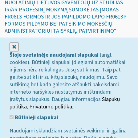
NUOLATINIŲ LIETUVOS GYVENTOJŲ UŽ STUDIJAS
IR/AR PROFESINĮ MOKYMĄ SUMOKĖTAS ĮMOKAS
FR0613 FORMOS IR JOS PAPILDOMO LAPO FR0613P
FORMOS PILDYMO BEI PATEIKIMO MOKESČIŲ
ADMINISTRATORIUI TAISYKLIŲ PATVIRTINIMO“
Uždaryti
Šioje svetainėje naudojami slapukai
(angl.
cookies). Būtinieji slapukai įdiegiami automatiškai
ir jiems nėra reikalingas Jūsų sutikimas. Taip pat
galite sutikti ir su kitų slapukų naudojimu. Savo
sutikimą bet kada galėsite atšaukti pakeisdami
interneto naršyklės nustatymus ir ištrindami
įrašytus slapukus. Daugiau informacijos
Slapukų
politika
;
Privatumo politika.
Būtinieji slapukai
Naudojami sklandžiam svetainės veikimui ir įgalina