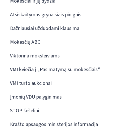
Mokesčiai ir jų dydžiai
Atsiskaitymas grynaisiais pinigais
Dažniausiai užduodami klausimai
Mokesčių ABC
Viktorina moksleiviams
VMI kviečia į „Pasimatymą su mokesčiais“
VMI turto aukcionai
Įmonių VDU palyginimas
STOP šešėliui
Krašto apsaugos ministerijos informacija