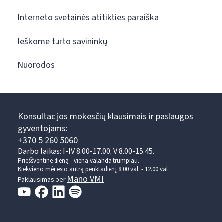
Interneto svetainės atitikties paraiška
Ieškome turto savininkų
Nuorodos
Konsultacijos mokesčių klausimais ir paslaugos
gyventojams:
+370 5 260 5060
Darbo laikas: I-IV 8.00-17.00, V 8.00-15.45.
Prieššventinę dieną - viena valanda trumpiau.
Kiekvieno mėnesio antrą penktadienį 8.00 val. - 12.00 val.
Mano VMI
Paklausimas per