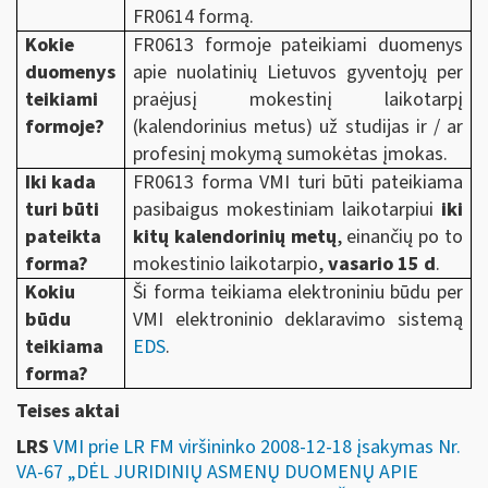
FR0614 formą.
Kokie
FR0613 formoje pateikiami duomenys
duomenys
apie nuolatinių Lietuvos gyventojų per
teikiami
praėjusį mokestinį laikotarpį
formoje?
(kalendorinius metus) už studijas ir / ar
profesinį mokymą sumokėtas įmokas.
Iki kada
FR0613 forma VMI turi būti pateikiama
turi būti
pasibaigus mokestiniam laikotarpiui
iki
pateikta
kitų kalendorinių metų
, einančių po to
forma?
mokestinio laikotarpio,
vasario 15 d
.
Kokiu
Ši forma teikiama elektroniniu būdu per
būdu
VMI elektroninio deklaravimo sistemą
teikiama
EDS
.
forma?
Teises aktai
LRS
VMI prie LR FM viršininko 2008-12-18 įsakymas Nr.
VA-67 „DĖL JURIDINIŲ ASMENŲ DUOMENŲ APIE