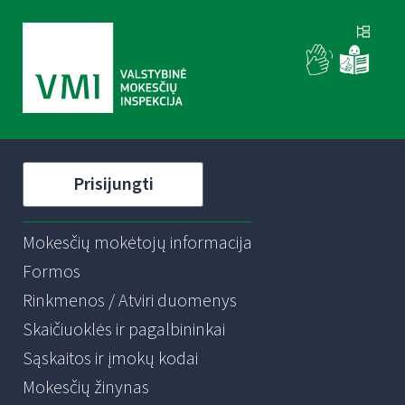
Prisijungti
Mokesčių mokėtojų informacija
Formos
Rinkmenos / Atviri duomenys
Skaičiuoklės ir pagalbininkai
Sąskaitos ir įmokų kodai
Mokesčių žinynas