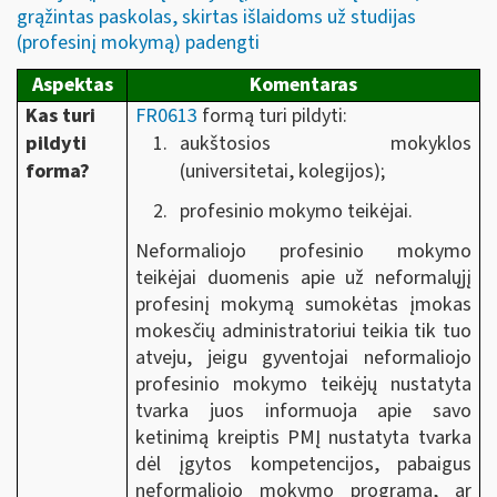
grąžintas paskolas, skirtas išlaidoms už studijas
(profesinį mokymą) padengti
Aspektas
Komentaras
Kas turi
FR0613
formą turi pildyti:
pildyti
aukštosios mokyklos
forma?
(universitetai, kolegijos);
profesinio mokymo teikėjai.
Neformaliojo profesinio mokymo
teikėjai duomenis apie už neformalųjį
profesinį mokymą sumokėtas įmokas
mokesčių administratoriui teikia tik tuo
atveju, jeigu gyventojai neformaliojo
profesinio mokymo teikėjų nustatyta
tvarka juos informuoja apie savo
ketinimą kreiptis PMĮ nustatyta tvarka
dėl įgytos kompetencijos, pabaigus
neformaliojo mokymo programą, ar