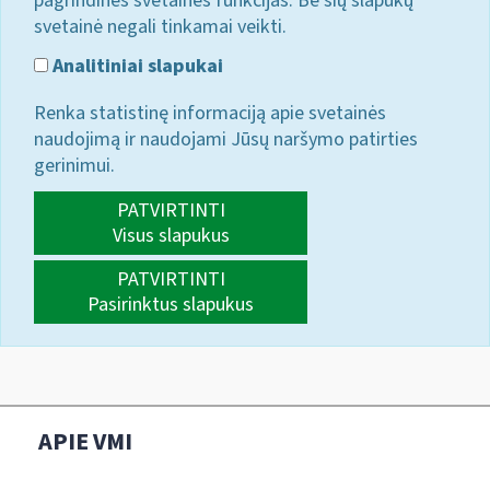
pagrindines svetainės funkcijas. Be šių slapukų
svetainė negali tinkamai veikti.
Analitiniai slapukai
Renka statistinę informaciją apie svetainės
naudojimą ir naudojami Jūsų naršymo patirties
gerinimui.
PATVIRTINTI
Visus slapukus
PATVIRTINTI
Pasirinktus slapukus
APIE VMI