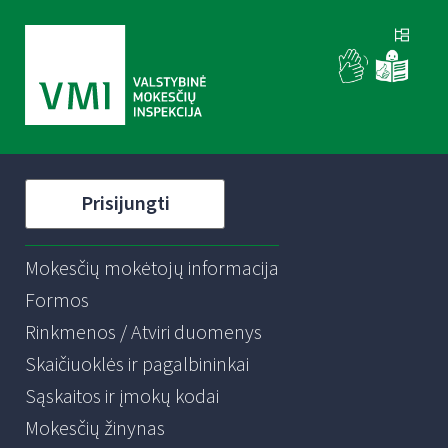
Prisijungti
Mokesčių mokėtojų informacija
Formos
Rinkmenos / Atviri duomenys
Skaičiuoklės ir pagalbininkai
Sąskaitos ir įmokų kodai
Mokesčių žinynas