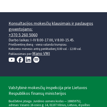
Konsultacijos mokesčių klausimais ir paslaugos
gyventojams:
+370 5 260 5060
Darbo laikas: I-IV 8.00-17.00, V 8.00-15.45.
Prieššventinę dieną - viena valanda trumpiau.
Kiekvieno mėnesio antrą penktadienį 8.00 val. - 12.00 val.
Mano VMI
Paklausimas per
Valstybinė mokesčių inspekcija prie Lietuvos
Respublikos finansų ministerijos
Biudžetinė įstaiga. Juridinio asmens kodas — 188659752,
adresas: Vasario 16-osios g. 14, 01107 Vilnius, Lietuva, el.paštas: