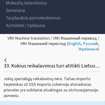
Mokesčių kalendorius
Seminarai
Tarptautinis apmokestinimas
Kontaktai / Apklausa
VMI Machine translation / VMI Машинный перевод /
VMI Машинний переклад (
English
,
Русский
,
Українська
)
33. Kokius reikalavimus turi atitikti Lietuvos įmonė, norinti įsiregistruoti OSS importo tarpininke?
Jokių specialiųjų reikalavimų nėra. Tačiau importo
tarpininkas už OSS Importo schemoje atsiradusias
prievoles yra solidariai atsakingas su atstovaujamuoju
asmeniu.