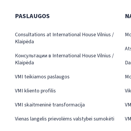
PASLAUGOS
N
Consultations at International House Vilnius /
Mo
Klaipėda
At
Консультации в International House Vilnius /
Klaipėda
Da
VMI teikiamos paslaugos
Mo
VMI kliento profilis
Vi
VMI skaitmeninė transformacija
VM
Vienas langelis prievolėms valstybei sumokėti
VM