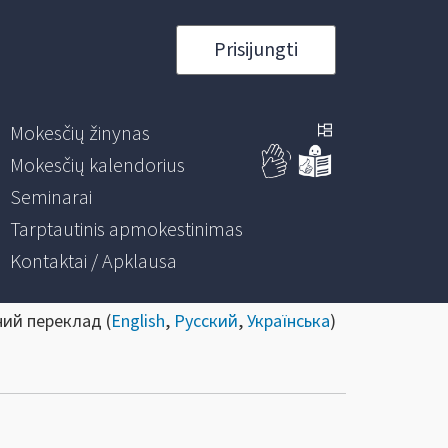
Prisijungti
Mokesčių žinynas
Mokesčių kalendorius
Seminarai
Tarptautinis apmokestinimas
Kontaktai / Apklausa
ний переклад (
English
,
Русский
,
Українська
)