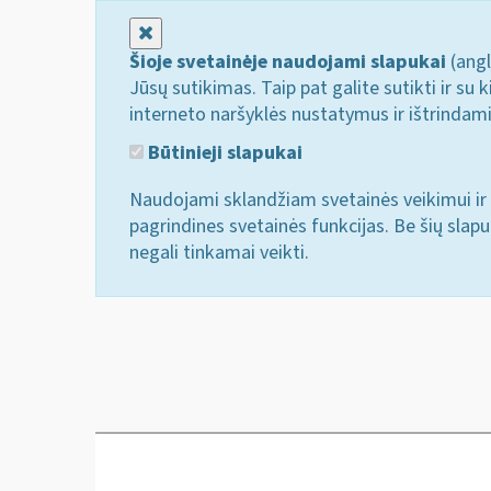
Uždaryti
Šioje svetainėje naudojami slapukai
(angl
Jūsų sutikimas. Taip pat galite sutikti ir s
interneto naršyklės nustatymus ir ištrindam
Būtinieji slapukai
Naudojami sklandžiam svetainės veikimui ir 
pagrindines svetainės funkcijas. Be šių slap
negali tinkamai veikti.