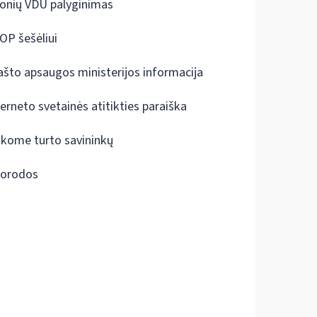
onių VDU palyginimas
OP šešėliui
ašto apsaugos ministerijos informacija
terneto svetainės atitikties paraiška
škome turto savininkų
orodos