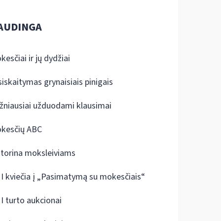
AUDINGA
kesčiai ir jų dydžiai
siskaitymas grynaisiais pinigais
žniausiai užduodami klausimai
kesčių ABC
ktorina moksleiviams
I kviečia į „Pasimatymą su mokesčiais“
I turto aukcionai