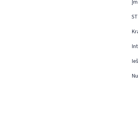
Įm
ST
Kr
In
Ie
Nu