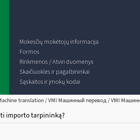
Mokesčių mokėtojų informacija
Formos
Rinkmenos / Atviri duomenys
Skaičiuoklės ir pagalbininkai
Sąskaitos ir įmokų kodai
Machine translation / VMI Машинный перевод / VMI Машин
rti importo tarpininką?