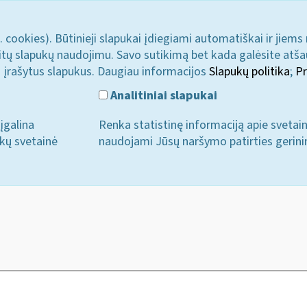
. cookies). Būtinieji slapukai įdiegiami automatiškai ir jiems
u kitų slapukų naudojimu. Savo sutikimą bet kada galėsite atš
i įrašytus slapukus. Daugiau informacijos
Slapukų politika
;
Pr
Analitiniai slapukai
įgalina
Renka statistinę informaciją apie svetai
ukų svetainė
naudojami Jūsų naršymo patirties gerini