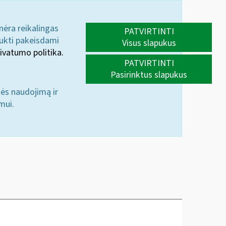
 nėra reikalingas
PATVIRTINTI
aukti pakeisdami
Visus slapukus
ivatumo politika.
PATVIRTINTI
Pasirinktus slapukus
nės naudojimą ir
mui.