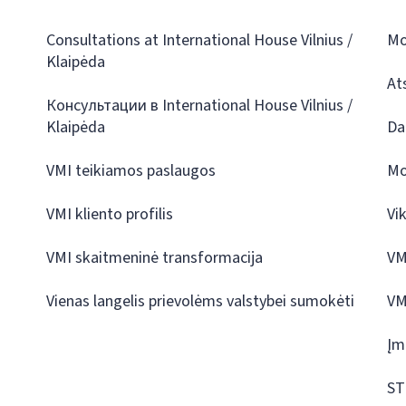
Consultations at International House Vilnius /
Mo
Klaipėda
At
Консультации в International House Vilnius /
Klaipėda
Da
VMI teikiamos paslaugos
Mo
VMI kliento profilis
Vi
VMI skaitmeninė transformacija
VM
Vienas langelis prievolėms valstybei sumokėti
VM
Įm
ST