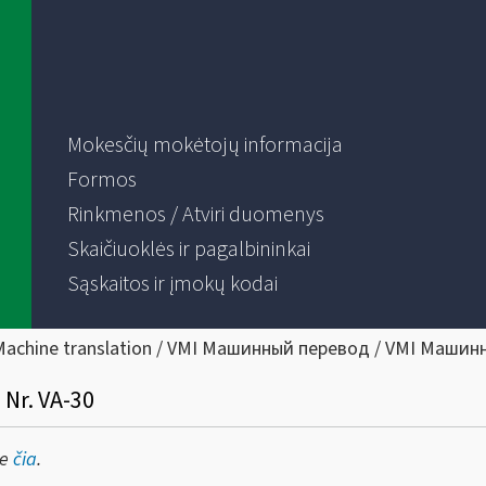
Mokesčių mokėtojų informacija
Formos
Rinkmenos / Atviri duomenys
Skaičiuoklės ir pagalbininkai
Sąskaitos ir įmokų kodai
Machine translation / VMI Машинный перевод / VMI Машин
 Nr. VA-30
te
čia
.