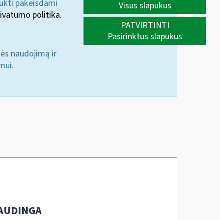
aukti pakeisdami
Visus slapukus
ivatumo politika.
PATVIRTINTI
Pasirinktus slapukus
nės naudojimą ir
mui.
AUDINGA