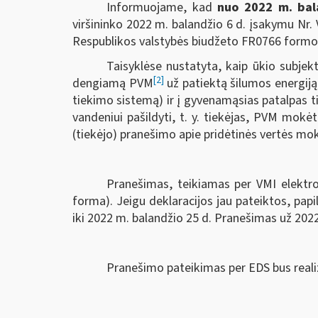
Informuojame, kad
nuo 2022 m. bal
viršininko 2022 m. balandžio 6 d. įsakymu Nr.
Respublikos valstybės biudžeto FR0766 formos 
Taisyklėse nustatyta, kaip ūkio subjekt
[2]
dengiamą PVM
už patiektą šilumos energij
tiekimo sistemą) ir į gyvenamąsias patalpas t
vandeniui pašildyti, t. y. tiekėjas, PVM mok
(tiekėjo) pranešimo apie pridėtinės vertės m
Pranešimas, teikiamas per VMI elektro
forma). Jeigu deklaracijos jau pateiktos, pap
iki 2022 m. balandžio 25 d. Pranešimas už 2022
Pranešimo pateikimas per EDS bus reali