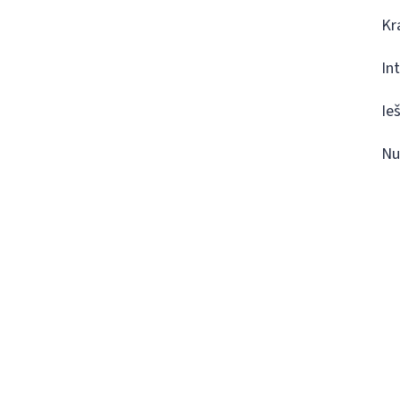
Kr
In
Ie
Nu