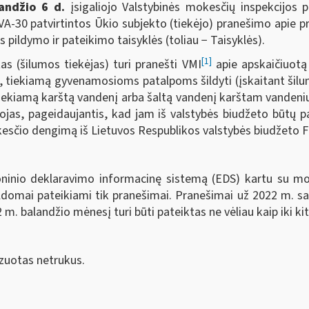
andžio 6 d.
įsigaliojo Valstybinės mokesčių inspekcijos p
 VA-30 patvirtintos Ūkio subjekto (tiekėjo) pranešimo apie 
pildymo ir pateikimo taisyklės (toliau − Taisyklės).
[1]
as (šilumos tiekėjas) turi pranešti VMI
apie apskaičiuotą 
ą, tiekiamą gyvenamosioms patalpoms šildyti (įskaitant ši
iekiamą karštą vandenį arba šaltą vandenį karštam vandeniu
ėtojas, pageidaujantis, kad jam iš valstybės biudžeto būtų 
okesčio dengimą iš Lietuvos Respublikos valstybės biudžeto
ninio deklaravimo informacinę sistemą (EDS) kartu su mo
ildomai pateikiami tik pranešimai. Pranešimai už 2022 m. sau
 m. balandžio mėnesį turi būti pateiktas ne vėliau kaip iki k
zuotas netrukus.