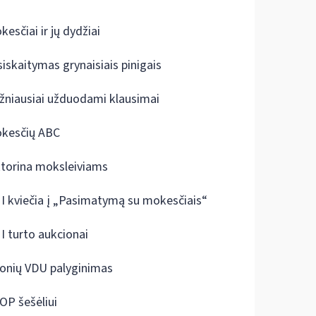
kesčiai ir jų dydžiai
siskaitymas grynaisiais pinigais
žniausiai užduodami klausimai
kesčių ABC
ktorina moksleiviams
I kviečia į „Pasimatymą su mokesčiais“
I turto aukcionai
onių VDU palyginimas
OP šešėliui