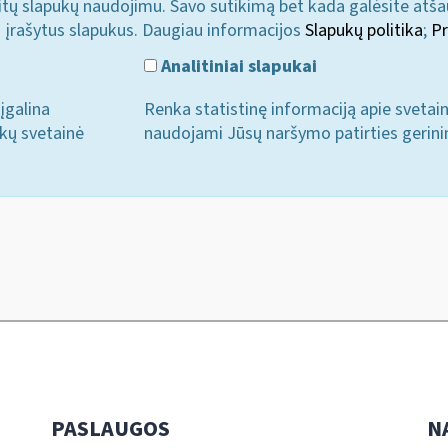
u kitų slapukų naudojimu. Savo sutikimą bet kada galėsite atš
i įrašytus slapukus. Daugiau informacijos
Slapukų politika
;
Pr
Analitiniai slapukai
įgalina
Renka statistinę informaciją apie svetai
ukų svetainė
naudojami Jūsų naršymo patirties gerini
PASLAUGOS
N