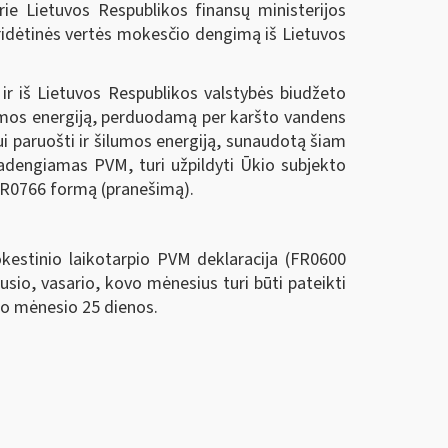
rie Lietuvos Respublikos finansų ministerijos
pridėtinės vertės mokesčio dengimą iš Lietuvos
ir iš Lietuvos Respublikos valstybės biudžeto
lumos energiją, perduodamą per karšto vandens
i paruošti ir šilumos energiją, sunaudotą šiam
padengiamas PVM, turi užpildyti Ūkio subjekto
 FR0766 formą (pranešimą).
kestinio laikotarpio PVM deklaracija (FR0600
sio, vasario, kovo mėnesius turi būti pateikti
ito mėnesio 25 dienos.