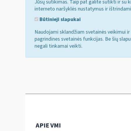
Jūsų sutikimas. Taip pat galite sutikti ir s
interneto naršyklės nustatymus ir ištrindam
Būtinieji slapukai
Naudojami sklandžiam svetainės veikimui ir 
pagrindines svetainės funkcijas. Be šių slap
negali tinkamai veikti.
APIE VMI