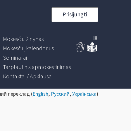
Prisijungti
Mokesčių žinynas
Mokesčių kalendorius
Seminarai
Tarptautinis apmokestinimas
Kontaktai / Apklausa
ний переклад (
English
,
Русский
,
Українська
)