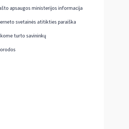
ašto apsaugos ministerijos informacija
terneto svetainės atitikties paraiška
škome turto savininkų
orodos