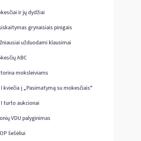
kesčiai ir jų dydžiai
siskaitymas grynaisiais pinigais
žniausiai užduodami klausimai
kesčių ABC
ktorina moksleiviams
I kviečia į „Pasimatymą su mokesčiais“
I turto aukcionai
onių VDU palyginimas
OP šešėliui