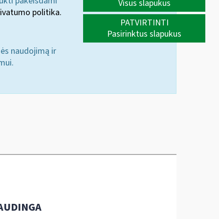
aukti pakeisdami
Visus slapukus
ivatumo politika.
PATVIRTINTI
Pasirinktus slapukus
nės naudojimą ir
mui.
AUDINGA