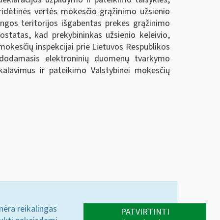
pridėtinės vertės mokesčio grąžinimo užsienio
ungos teritorijos išgabentas prekes grąžinimo
ostatas, kad prekybininkas užsienio keleivio,
 mokesčių inspekcijai prie Lietuvos Respublikos
naudodamasis elektroninių duomenų tvarkymo
ikalavimus ir pateikimo Valstybinei mokesčių
 nėra reikalingas
PATVIRTINTI