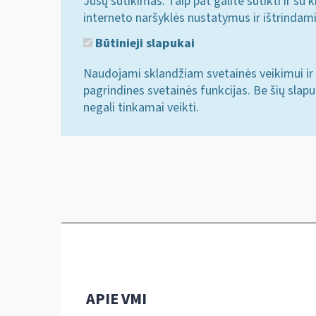
Jūsų sutikimas. Taip pat galite sutikti ir s
interneto naršyklės nustatymus ir ištrindam
Būtinieji slapukai
Naudojami sklandžiam svetainės veikimui ir 
pagrindines svetainės funkcijas. Be šių slap
negali tinkamai veikti.
APIE VMI