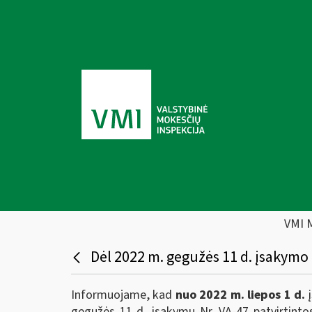
VMI 
Dėl 2022 m. gegužės 11 d. įsakymo 
Informuojame, kad
nuo 2022 m. liepos 1 d.
į
gegužės 11 d. įsakymu Nr. VA-47 patvirtintos