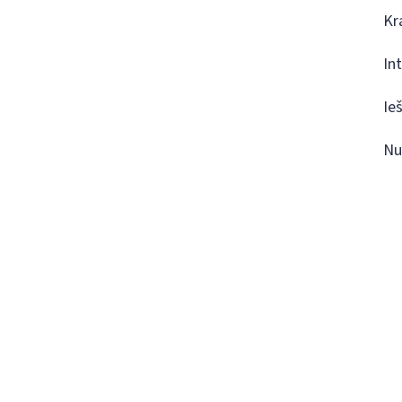
Kr
In
Ie
Nu