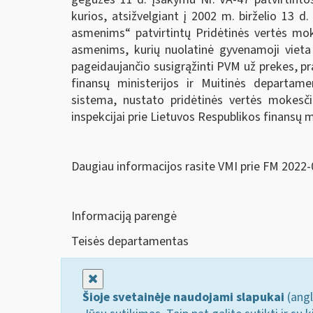
kurios, atsižvelgiant į 2002 m. birželio 13 
asmenims“ patvirtintų Pridėtinės vertės moke
asmenims, kurių nuolatinė gyvenamoji vieta n
pageidaujančio susigrąžinti PVM už prekes, pra
finansų ministerijos ir Muitinės departam
sistema, nustato pridėtinės vertės mokesčio
inspekcijai prie Lietuvos Respublikos finansų m
Daugiau informacijos rasite VMI prie FM 2022-
Informaciją parengė
Teisės departamentas
Uždaryti
Šioje svetainėje naudojami slapukai
(angl