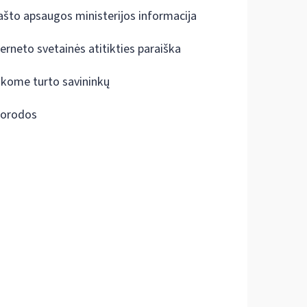
ašto apsaugos ministerijos informacija
terneto svetainės atitikties paraiška
škome turto savininkų
orodos