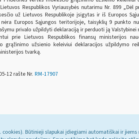
d. Lietuvos Respublikos Vyriausybės nutarimu Nr. 899 „Dėl 
sčio už Lietuvos Respublikoje įsigytas ir iš Europos Sąj
ėra Europos Sąjungos teritorijoje, taisyklių 9 punkto nu
šymu privalo užpildyti deklaraciją ir perduoti ją Valstybinei
entui prie Lietuvos Respublikos finansų ministerijos 
 grąžinimo užsienio keleiviui deklaracijos užpildymo re
inisterijos tvarką.
05-12 rašte Nr.
RM-17907
. cookies). Būtinieji slapukai įdiegiami automatiškai ir jiems