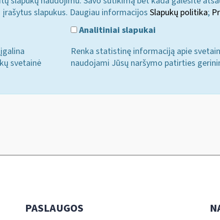
u kitų slapukų naudojimu. Savo sutikimą bet kada galėsite atš
i įrašytus slapukus. Daugiau informacijos
Slapukų politika
;
Pr
Analitiniai slapukai
įgalina
Renka statistinę informaciją apie svetai
ukų svetainė
naudojami Jūsų naršymo patirties gerini
PASLAUGOS
N