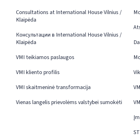
Consultations at International House Vilnius /
Mo
Klaipėda
At
Консультации в International House Vilnius /
Klaipėda
Da
VMI teikiamos paslaugos
Mo
VMI kliento profilis
Vi
VMI skaitmeninė transformacija
VM
Vienas langelis prievolėms valstybei sumokėti
VM
Įm
ST