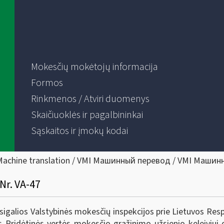
Mokesčių mokėtojų informacija
Formos
Rinkmenos / Atviri duomenys
Skaičiuoklės ir pagalbininkai
Sąskaitos ir įmokų kodai
Machine translation / VMI Машинный перевод / VMI Машин
Nr. VA-47
sigalios Valstybinės mokesčių inspekcijos prie Lietuvos Resp
 Pridėtinės vertės mokesčio grąžinimo užsienio keleiviui d