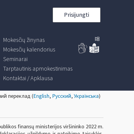
Prisijungti
Mokesčių žinynas
Mokesčių kalendorius
Seminarai
Tarptautinis apmokestinimas
Kontaktai / Apklausa
ний переклад (
English
,
Русский
,
Українська
)
ublikos finansų ministerijos viršininko 2022 m.
eklaracijos užpildymo ir pateikimo taisyklės,