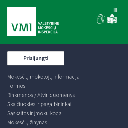
Prisijungti
Mokesčių mokėtojų informacija
Formos
Rinkmenos / Atviri duomenys
Skaičiuoklės ir pagalbininkai
Sąskaitos ir įmokų kodai
Mokesčių žinynas