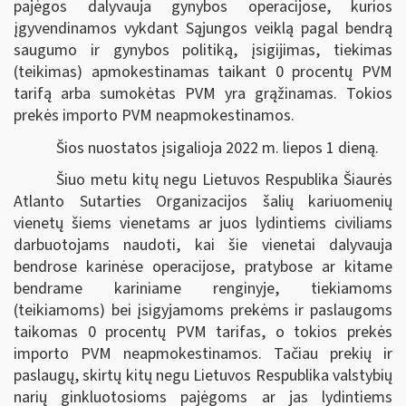
pajėgos dalyvauja gynybos operacijose, kurios
įgyvendinamos vykdant Sąjungos veiklą pagal bendrą
saugumo ir gynybos politiką, įsigijimas, tiekimas
(teikimas)
apmokestinamas taikant 0 procentų PVM
tarifą arba sumokėtas PVM yra grąžinamas. Tokios
prekės importo PVM neapmokestinamos.
Šios nuostatos įsigalioja 2022 m. liepos 1 dieną.
Šiuo metu kitų negu Lietuvos Respublika Šiaurės
Atlanto Sutarties Organizacijos šalių kariuomenių
vienetų šiems vienetams ar juos lydintiems civiliams
darbuotojams naudoti, kai šie vienetai dalyvauja
bendrose karinėse operacijose, pratybose ar kitame
bendrame kariniame renginyje, tiekiamoms
(teikiamoms) bei įsigyjamoms prekėms ir paslaugoms
taikomas 0 procentų PVM tarifas, o tokios prekės
importo PVM neapmokestinamos. Tačiau prekių ir
paslaugų, skirtų kitų negu Lietuvos Respublika valstybių
narių ginkluotosioms pajėgoms ar jas lydintiems