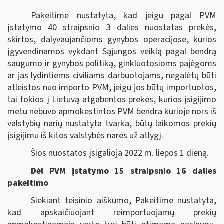
Pakeitime nustatyta, kad jeigu pagal PVM
įstatymo 40 straipsnio 3 dalies nuostatas prekės,
skirtos, dalyvaujančioms gynybos operacijose, kurios
įgyvendinamos vykdant Sąjungos veiklą pagal bendrą
saugumo ir gynybos politiką, ginkluotosioms pajėgoms
ar jas lydintiems civiliams darbuotojams, negalėtų būti
atleistos nuo importo PVM, jeigu jos būtų importuotos,
tai tokios į Lietuvą atgabentos prekės, kurios įsigijimo
metu nebuvo apmokestintos PVM bendra kurioje nors iš
valstybių narių nustatyta tvarka, būtų laikomos prekių
įsigijimu iš kitos valstybės narės už atlygį.
Šios nuostatos įsigalioja 2022 m. liepos 1 dieną.
Dėl PVM įstatymo 15 straipsnio 16 dalies
pakeitimo
Siekiant teisinio aiškumo, Pakeitime nustatyta,
kad apskaičiuojant reimportuojamų prekių