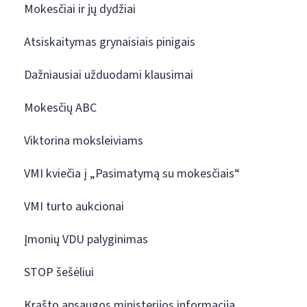
Mokesčiai ir jų dydžiai
Atsiskaitymas grynaisiais pinigais
Dažniausiai užduodami klausimai
Mokesčių ABC
Viktorina moksleiviams
VMI kviečia į „Pasimatymą su mokesčiais“
VMI turto aukcionai
Įmonių VDU palyginimas
STOP šešėliui
Krašto apsaugos ministerijos informacija