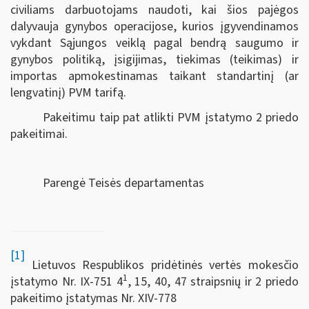
civiliams darbuotojams naudoti, kai šios pajėgos
dalyvauja gynybos operacijose, kurios įgyvendinamos
vykdant Sąjungos veiklą pagal bendrą saugumo ir
gynybos politiką, įsigijimas, tiekimas (teikimas) ir
importas
apmokestinamas taikant standartinį (ar
lengvatinį) PVM tarifą.
Pakeitimu taip pat atlikti PVM įstatymo 2 priedo
pakeitimai.
Parengė Teisės departamentas
[1]
Lietuvos Respublikos pridėtinės vertės mokesčio
1
įstatymo Nr. IX-751 4
, 15, 40, 47 straipsnių ir 2 priedo
pakeitimo įstatymas Nr. XIV-778