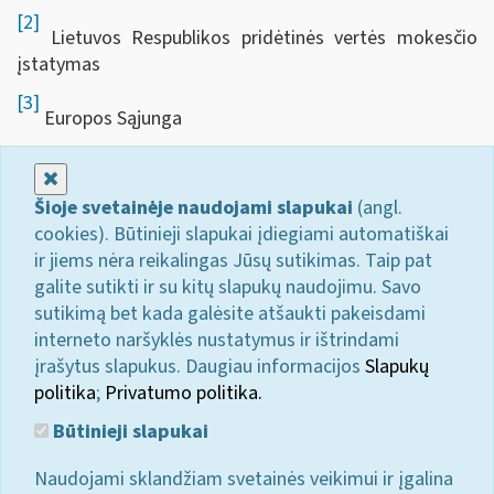
[2]
Lietuvos Respublikos pridėtinės vertės mokesčio
įstatymas
[3]
Europos Sąjunga
Uždaryti
Šioje svetainėje naudojami slapukai
(angl.
cookies). Būtinieji slapukai įdiegiami automatiškai
ir jiems nėra reikalingas Jūsų sutikimas. Taip pat
galite sutikti ir su kitų slapukų naudojimu. Savo
sutikimą bet kada galėsite atšaukti pakeisdami
interneto naršyklės nustatymus ir ištrindami
įrašytus slapukus. Daugiau informacijos
Slapukų
politika
;
Privatumo politika.
Būtinieji slapukai
Naudojami sklandžiam svetainės veikimui ir įgalina