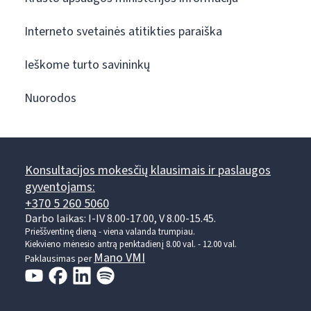
Interneto svetainės atitikties paraiška
Ieškome turto savininkų
Nuorodos
Konsultacijos mokesčių klausimais ir paslaugos
gyventojams:
+370 5 260 5060
Darbo laikas: I-IV 8.00-17.00, V 8.00-15.45.
Prieššventinę dieną - viena valanda trumpiau.
Kiekvieno mėnesio antrą penktadienį 8.00 val. - 12.00 val.
Mano VMI
Paklausimas per