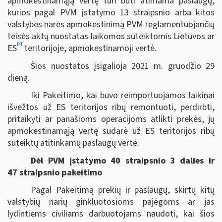
apmokestinamąją vertę turi būti atimama paslaugų,
kurios pagal PVM įstatymo 13 straipsnio arba kitos
valstybės narės apmokestinimą PVM reglamentuojančių
teisės aktų nuostatas laikomos suteiktomis Lietuvos ar
[3]
ES
teritorijoje, apmokestinamoji vertė.
Šios nuostatos įsigalioja 2021 m. gruodžio 29
dieną.
Iki Pakeitimo, kai buvo reimportuojamos laikinai
išvežtos už ES teritorijos ribų remontuoti, perdirbti,
pritaikyti ar panašioms operacijoms atlikti prekės, jų
apmokestinamąją vertę sudarė už ES teritorijos ribų
suteiktų atitinkamų paslaugų vertė.
Dėl PVM įstatymo 40 straipsnio 3 dalies ir
47 straipsnio pakeitimo
Pagal Pakeitimą prekių ir paslaugų, skirtų kitų
valstybių narių ginkluotosioms pajėgoms ar jas
lydintiems civiliams darbuotojams naudoti, kai šios