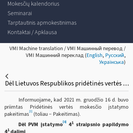
Mokesčių kalendorius
Seminarai
Tarptautinis apmokestinimas
Kontaktai / Apklausa
VMI Machine translation / VMI Машинный перевод /
VMI Машинний переклад (
English
,
Русский
,
Українська
)
Dėl Lietuvos Respublikos pridėtinės vertės mokesčio įstatymo 4-1, 15, 40, 47 straipsnių pakeitimo ir papildymo
Informuojame, kad 2021 m. gruodžio 16 d. buvo
priimtas Pridėtinės vertės mokesčio įstatymo
[1]
pakeitimas
(toliau − Pakeitimas).
[2]
1
Dėl PVM įstatymo
4
straipsnio papildymo
1
4
dalimi