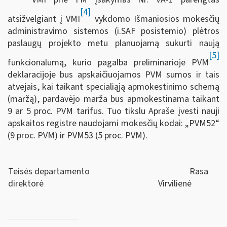
[4]
atsižvelgiant į VMI
vykdomo Išmaniosios mokesčių
administravimo sistemos (i.SAF posistemio) plėtros
paslaugų projekto metu planuojamą sukurti naują
[5]
funkcionalumą, kurio pagalba preliminarioje PVM
deklaracijoje bus apskaičiuojamos PVM sumos ir tais
atvejais, kai taikant specialiąją apmokestinimo schemą
(maržą), pardavėjo marža bus apmokestinama taikant
9 ar 5 proc. PVM tarifus.
Tuo tikslu Apraše
įvesti nauji
apskaitos registre naudojami mokesčių kodai: „PVM52“
(9 proc. PVM) ir PVM53 (5 proc. PVM).
Teisės departamento
Rasa
direktorė
Virvilienė