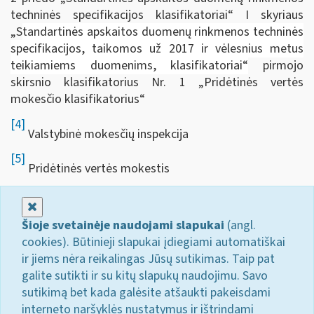
techninės specifikacijos klasifikatoriai“ I skyriaus
„S
tandartinės apskaitos duomenų rinkmenos techninės
specifikacijos, taikomos už 2017 ir vėlesnius metus
teikiamiems duomenims, klasifikatoriai“
pirmojo
skirsnio klasifikatorius Nr. 1 „Pridėtinės vertės
mokesčio klasifikatorius“
[4]
Valstybinė mokesčių inspekcija
[5]
Pridėtinės vertės mokestis
Uždaryti
Šioje svetainėje naudojami slapukai
(angl.
cookies). Būtinieji slapukai įdiegiami automatiškai
ir jiems nėra reikalingas Jūsų sutikimas. Taip pat
galite sutikti ir su kitų slapukų naudojimu. Savo
sutikimą bet kada galėsite atšaukti pakeisdami
interneto naršyklės nustatymus ir ištrindami