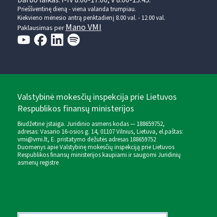
Darbo laikas: I-IV 8.00-17.00, V 8.00-15.45.
Prieššventinę dieną - viena valanda trumpiau.
Kiekvieno mėnesio antrą penktadienį 8.00 val. - 12.00 val.
Mano VMI
Paklausimas per
Valstybinė mokesčių inspekcija prie Lietuvos
Respublikos finansų ministerijos
Biudžetinė įstaiga. Juridinio asmens kodas — 188659752,
adresas: Vasario 16-osios g. 14, 01107 Vilnius, Lietuva, el.paštas:
vmi@vmi.lt
, E. pristatymo dėžutės adresas 188659752
Duomenys apie Valstybinę mokesčių inspekciją prie Lietuvos
Respublikos finansų ministerijos kaupiami ir saugomi Juridinių
asmenų registre