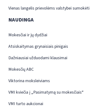
Vienas langelis prievolėms valstybei sumokėti
NAUDINGA
Mokesčiai ir jų dydžiai
Atsiskaitymas grynaisiais pinigais
Dažniausiai užduodami klausimai
Mokesčių ABC
Viktorina moksleiviams
VMI kviečia į „Pasimatymą su mokesčiais“
VMI turto aukcionai