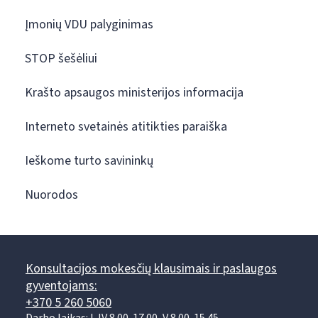
Įmonių VDU palyginimas
STOP šešėliui
Krašto apsaugos ministerijos informacija
Interneto svetainės atitikties paraiška
Ieškome turto savininkų
Nuorodos
Konsultacijos mokesčių klausimais ir paslaugos
gyventojams:
+370 5 260 5060