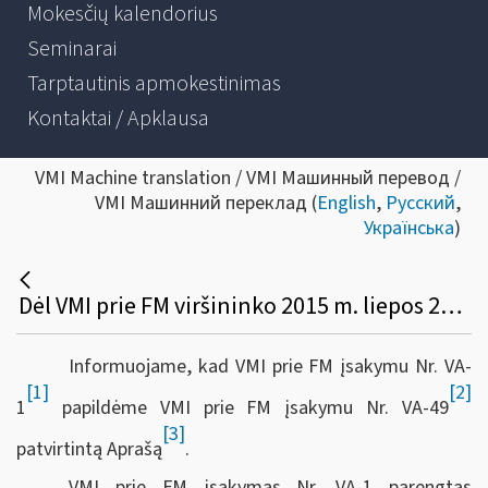
Mokesčių kalendorius
Seminarai
Tarptautinis apmokestinimas
Kontaktai / Apklausa
VMI Machine translation / VMI Машинный перевод /
VMI Машинний переклад (
English
,
Русский
,
Українська
)
Dėl VMI prie FM viršininko 2015 m. liepos 21 d. įsakymo Nr. VA-49 pakeitimo
Informuojame, kad VMI prie FM įsakymu Nr. VA-
[1]
[2]
1
papildėme VMI prie FM įsakymu Nr. VA-49
[3]
patvirtintą Aprašą
.
VMI prie FM įsakymas Nr. VA-1 parengtas