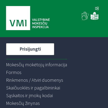
Prisijungti
Mokesčių mokėtojų informacija
Formos
Rinkmenos / Atviri duomenys
Skaičiuoklės ir pagalbininkai
Sąskaitos ir įmokų kodai
Mokesčių žinynas