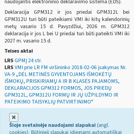
naudojantis elektroninio deklaravimo sistema (EDS).
Deklaracija GPM312 ir jos priedai GPM312L bei
GPM312U turi būti pateikiami VMI iki kitų kalendorinių
metų vasario 15 d. Pavyzdžiui, 2026 m. GPM312
deklaracija ir jos L bei U priedai turi būti pateikti VMI iki
2027 m. vasario 15 d.
Teises aktai
LRS
GPMĮ 24 str.
LRS
VMI prie LR FM viršininko 2018-02-06 įsakymas Nr.
VA-9 „DĖL METINĖS GYVENTOJAMS IŠMOKĖTŲ
IŠMOKŲ, PRISKIRIAMŲ A IR B KLASĖS PAJAMOMS,
DEKLARACIJOS GPM312 FORMOS, JOS PRIEDŲ
GPM312L, GPM312U FORMŲ IR JŲ UŽPILDYMO IR
PATEIKIMO TAISYKLIŲ PATVIRTINIMO“
Uždaryti
Šioje svetainėje naudojami slapukai
(angl.
cookies). Būtinieji slapukai įdiegiami automatiškai