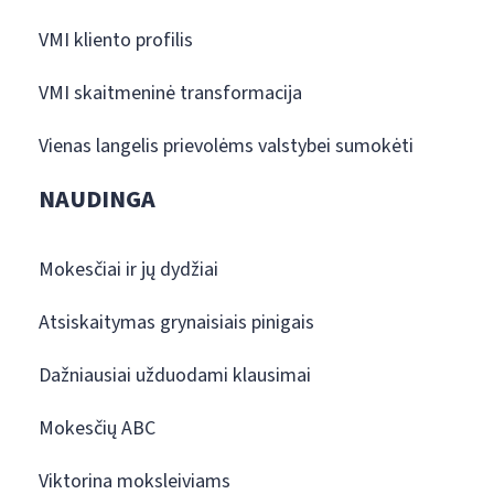
VMI kliento profilis
VMI skaitmeninė transformacija
Vienas langelis prievolėms valstybei sumokėti
NAUDINGA
Mokesčiai ir jų dydžiai
Atsiskaitymas grynaisiais pinigais
Dažniausiai užduodami klausimai
Mokesčių ABC
Viktorina moksleiviams