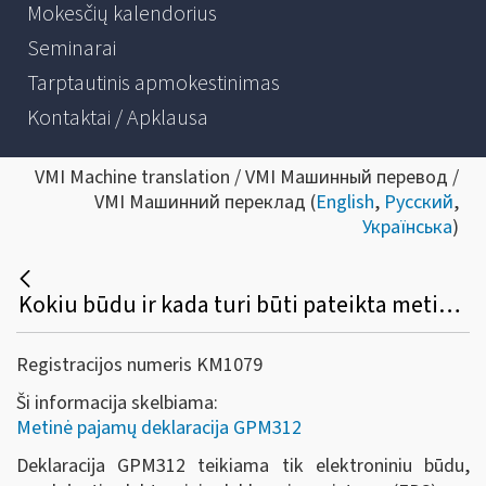
Mokesčių kalendorius
Seminarai
Tarptautinis apmokestinimas
Kontaktai / Apklausa
VMI Machine translation / VMI Машинный перевод /
VMI Машинний переклад (
English
,
Русский
,
Українська
)
Kokiu būdu ir kada turi būti pateikta metinė gyventojams išmokėtų išmokų, priskiriamų A ir B klasės pajamoms, deklaracija (GPM312)?
Registracijos numeris KM1079
Ši informacija skelbiama:
Metinė pajamų deklaracija GPM312
Deklaracija GPM312 teikiama tik elektroniniu būdu,