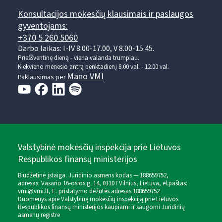
Konsultacijos mokesčių klausimais ir paslaugos
gyventojams:
+370 5 260 5060
Darbo laikas: I-IV 8.00-17.00, V 8.00-15.45.
Prieššventinę dieną - viena valanda trumpiau.
Kiekvieno mėnesio antrą penktadienį 8.00 val. - 12.00 val.
Mano VMI
Paklausimas per
Valstybinė mokesčių inspekcija prie Lietuvos
Respublikos finansų ministerijos
Biudžetinė įstaiga. Juridinio asmens kodas — 188659752,
adresas: Vasario 16-osios g. 14, 01107 Vilnius, Lietuva, el.paštas:
vmi@vmi.lt
, E. pristatymo dėžutės adresas 188659752
Duomenys apie Valstybinę mokesčių inspekciją prie Lietuvos
Respublikos finansų ministerijos kaupiami ir saugomi Juridinių
asmenų registre