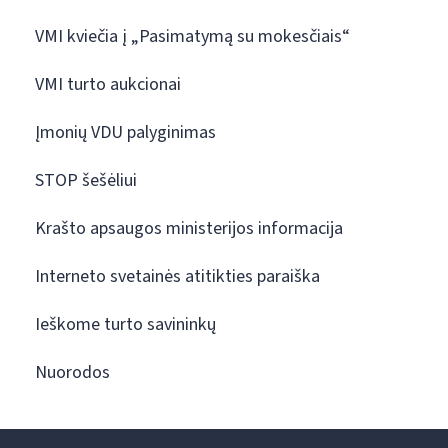
VMI kviečia į „Pasimatymą su mokesčiais“
VMI turto aukcionai
Įmonių VDU palyginimas
STOP šešėliui
Krašto apsaugos ministerijos informacija
Interneto svetainės atitikties paraiška
Ieškome turto savininkų
Nuorodos