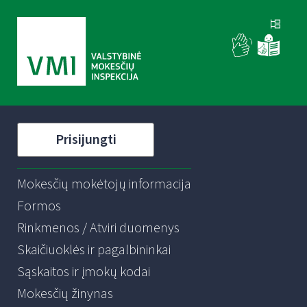
Prisijungti
Mokesčių mokėtojų informacija
Formos
Rinkmenos / Atviri duomenys
Skaičiuoklės ir pagalbininkai
Sąskaitos ir įmokų kodai
Mokesčių žinynas