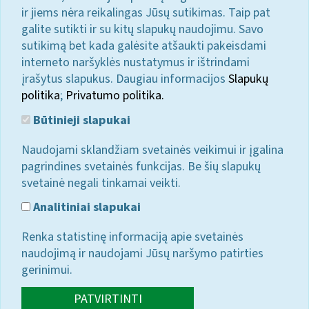
ir jiems nėra reikalingas Jūsų sutikimas. Taip pat
galite sutikti ir su kitų slapukų naudojimu. Savo
sutikimą bet kada galėsite atšaukti pakeisdami
interneto naršyklės nustatymus ir ištrindami
įrašytus slapukus. Daugiau informacijos
Slapukų
politika
;
Privatumo politika.
Būtinieji slapukai
Naudojami sklandžiam svetainės veikimui ir įgalina
pagrindines svetainės funkcijas. Be šių slapukų
svetainė negali tinkamai veikti.
Analitiniai slapukai
Renka statistinę informaciją apie svetainės
naudojimą ir naudojami Jūsų naršymo patirties
gerinimui.
PATVIRTINTI