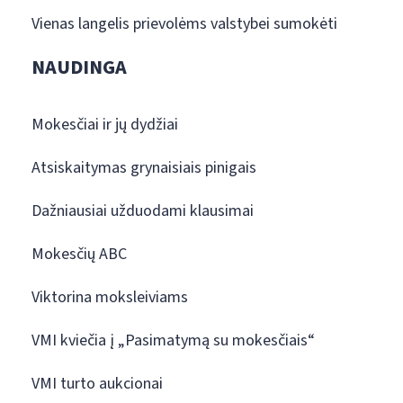
Vienas langelis prievolėms valstybei sumokėti
NAUDINGA
Mokesčiai ir jų dydžiai
Atsiskaitymas grynaisiais pinigais
Dažniausiai užduodami klausimai
Mokesčių ABC
Viktorina moksleiviams
VMI kviečia į „Pasimatymą su mokesčiais“
VMI turto aukcionai