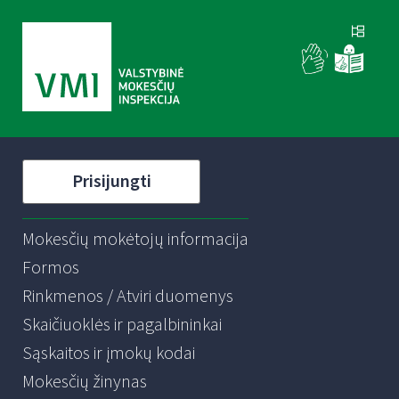
Prisijungti
Mokesčių mokėtojų informacija
Formos
Rinkmenos / Atviri duomenys
Skaičiuoklės ir pagalbininkai
Sąskaitos ir įmokų kodai
Mokesčių žinynas