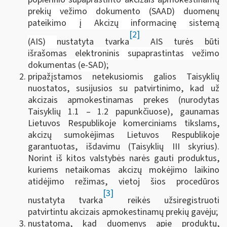
prekių vežimo dokumento (SAAD) duomenų
pateikimo į Akcizų informacinę sistemą
[2]
(AIS)
nustatyta tvarka
AIS turės būti
išrašomas
elektroninis supaprastintas vežimo
dokumentas (e-SAD)
;
pripažįstamos netekusiomis galios Taisyklių
nuostatos, susijusios su patvirtinimo, kad už
akcizais apmokestinamas prekes (nurodytas
Taisyklių 1.1 – 1.2 papunkčiuose), gaunamas
Lietuvos Respublikoje komerciniams tikslams,
akcizų sumokėjimas Lietuvos Respublikoje
garantuotas, išdavimu (Taisyklių III skyrius).
Norint iš kitos valstybės narės gauti produktus,
kuriems netaikomas akcizų mokėjimo laikino
atidėjimo režimas, vietoj šios procedūros
[3]
nustatyta tvarka
reikės užsiregistruoti
patvirtintu akcizais apmokestinamų prekių gavėju;
nustatoma, kad duomenys apie produktų,