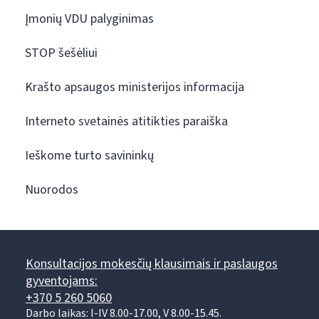
Įmonių VDU palyginimas
STOP šešėliui
Krašto apsaugos ministerijos informacija
Interneto svetainės atitikties paraiška
Ieškome turto savininkų
Nuorodos
Konsultacijos mokesčių klausimais ir paslaugos
gyventojams:
+370 5 260 5060
Darbo laikas: I-IV 8.00-17.00, V 8.00-15.45.