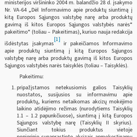
ministerijos viršininko 2004 m. balandžio 28 d. įsakymo
Nr. VA-64 „Dėl Informavimo apie produktų siuntimą į
kitą Europos Sąjungos valstybę narę arba produktų
gavimą iš kitos Europos Sąjungos valstybės narės“
pakeitimo“ (toliau – Pakeitimas), kuriuo nauja redakcija
[1]
išdėstytas įsakymas
ir pakeičiamos Informavimo
apie produktų siuntimą į kitą Europos Sąjungos
valstybę narę arba produktų gavimą iš kitos Europos
Sąjungos valstybės narės taisyklės (toliau – Taisyklės).
Pakeitimu:
pripažįstamos netekusiomis galios Taisyklių
nuostatos, susijusios su informavimu apie
produktų, kuriems netaikomas akcizų mokėjimo
laikino atidėjimo režimas (nurodytiems Taisyklių
1.1 – 1.2 papunkčiuose), siuntimą į kitą Europos
Sąjungos valstybę narę (Taisyklių II skyrius).
Siunčiant tokius produktus vietoje
popierinio
supaprastinto akcizais apmokestinamų