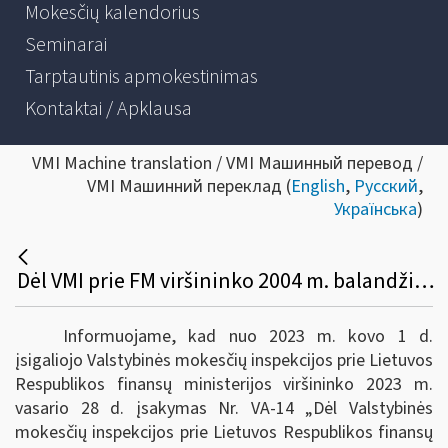
Mokesčių kalendorius
Seminarai
Tarptautinis apmokestinimas
Kontaktai / Apklausa
VMI Machine translation / VMI Машинный перевод /
VMI Машинний переклад (
English
,
Русский
,
Українська
)
Dėl VMI prie FM viršininko 2004 m. balandžio 28 d. įsakymo VA-64 pakeitimo
Informuojame, kad nuo 2023 m. kovo 1 d.
įsigaliojo Valstybinės mokesčių inspekcijos prie Lietuvos
Respublikos finansų ministerijos viršininko 2023 m.
vasario 28 d. įsakymas Nr. VA-14 „Dėl Valstybinės
mokesčių inspekcijos prie Lietuvos Respublikos finansų