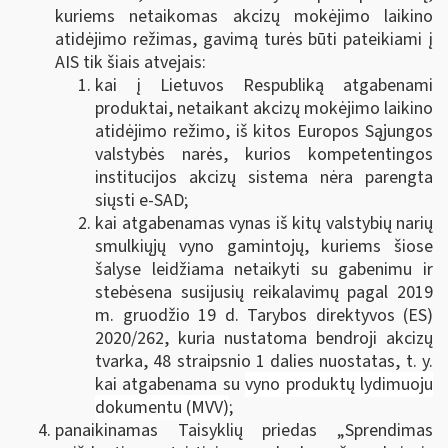
kuriems netaikomas akcizų mokėjimo laikino
atidėjimo režimas, gavimą turės būti pateikiami į
AIS tik šiais atvejais:
kai į Lietuvos Respubliką atgabenami
produktai, netaikant akcizų mokėjimo laikino
atidėjimo režimo, iš kitos Europos Sąjungos
valstybės narės, kurios kompetentingos
institucijos akcizų sistema nėra parengta
siųsti e-SAD;
kai atgabenamas vynas iš kitų valstybių narių
smulkiųjų vyno gamintojų, kuriems šiose
šalyse leidžiama netaikyti su gabenimu ir
stebėsena susijusių reikalavimų pagal 2019
m. gruodžio 19 d. Tarybos direktyvos (ES)
2020/262, kuria nustatoma bendroji akcizų
tvarka, 48 straipsnio 1 dalies nuostatas, t. y.
kai atgabenama su
vyno produktų lydimuoju
dokumentu (MVV)
;
panaikinamas Taisyklių priedas „Sprendimas