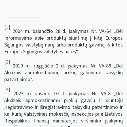
[1]
2004 m. balandžio 28 d. įsakymas Nr. VA-64 „Dėl
Informavimo apie produktų siuntimą į kitą Europos
Sąjungos valstybę narę arba produktų gavimą iš kitos
Europos Sąjungos valstybės narės“.
[2]
2010 m. rugpjūčio 2 d. įsakymas Nr. VA-88 „Dėl
Akcizais apmokestinamų prekių gabenimo taisyklių
patvirtinimo“.
[3]
2023 m. vasario 10 d. įsakymas Nr. VA-8 „Dėl
Akcizais apmokestinamų prekių gavėjų ir siuntėjų
įregistravimo ir išregistravimo taisyklių patvirtinimo ir
kai kurių Valstybinės mokesčių inspekcijos prie Lietuvos
Respublikos finansų ministerijos viršininko įsakymų