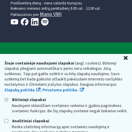
Prieššventinę dieną - viena valanda trumpiau.
Kiekvieno mėnesio antrą penktadienį 8.00 val. - 12.00 val.
Mano VMI
Paklausimas per
Valstybinė mokesčių inspekcija prie Lietuvos
U
Respublikos finansų ministerijos
Šioje svetainėje naudojami slapukai
(angl. cookies). Būtinieji
slapukai įdiegiami automatiškai ir jiems nėra reikalingas Jūsų
Biudžetinė įstaiga. Juridinio asmens kodas — 188659752,
sutikimas. Taip pat galite sutikti ir su kitų slapukų naudojimu. Savo
adresas: Vasario 16-osios g. 14, 01107 Vilnius, Lietuva, el.paštas:
sutikimą bet kada galėsite atšaukti pakeisdami interneto naršyklės
vmi@vmi.lt
, E. pristatymo dėžutės adresas 188659752
nustatymus ir ištrindami įrašytus slapukus. Daugiau informacijos
Duomenys apie Valstybinę mokesčių inspekciją prie Lietuvos
Slapukų politika
;
Privatumo politika.
Respublikos finansų ministerijos kaupiami ir saugomi Juridinių
asmenų registre
Būtinieji slapukai
Naudojami sklandžiam svetainės veikimui ir įgalina pagrindines
svetainės funkcijas. Be šių slapukų svetainė negali tinkamai veikti.
Analitiniai slapukai
Renka statistinę informaciją apie svetainės naudojimą ir