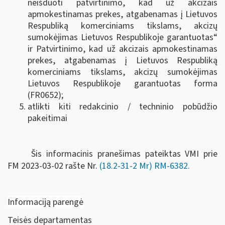
neišduoti patvirtinimo, kad už akcizais
apmokestinamas prekes, atgabenamas į Lietuvos
Respubliką komerciniams tikslams, akcizų
sumokėjimas Lietuvos Respublikoje garantuotas“
ir Patvirtinimo, kad už akcizais apmokestinamas
prekes, atgabenamas į Lietuvos Respubliką
komerciniams tikslams, akcizų sumokėjimas
Lietuvos Respublikoje garantuotas forma
(FR0652);
atlikti kiti redakcinio / techninio pobūdžio
pakeitimai
Šis informacinis pranešimas pateiktas VMI prie
FM
2023-03-02 rašte Nr.
(18.2-31-2 Mr) RM-6382
.
Informaciją parengė
Teisės departamentas