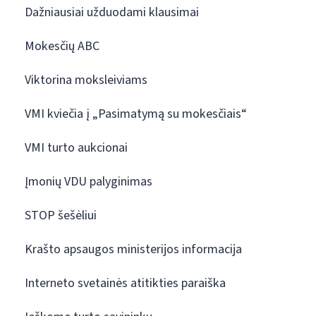
Dažniausiai užduodami klausimai
Mokesčių ABC
Viktorina moksleiviams
VMI kviečia į „Pasimatymą su mokesčiais“
VMI turto aukcionai
Įmonių VDU palyginimas
STOP šešėliui
Krašto apsaugos ministerijos informacija
Interneto svetainės atitikties paraiška