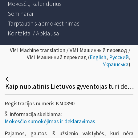
Mokesčių kalendorius
Seminarai
Tarptautinis apmokestinimas
Kontaktai / Apklausa
VMI Machine translation / VMI Машинный перевод /
VMI Машинний переклад (
English
,
Русский
,
Українська
)
Kaip nuolatinis Lietuvos gyventojas turi deklaruoti pajamas (bet kokių rūšių), gautas užsienio valstybėje, su kuria nėra taikoma dvigubo apmokestinimo išvengimo sutartis?
Registracijos numeris KM0890
Ši informacija skelbiama:
Mokesčio sumokėjimas ir deklaravimas
Pajamos, gautos iš užsienio valstybės, kuri nėra