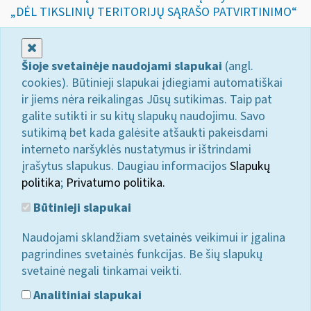
„DĖL TIKSLINIŲ TERITORIJŲ SĄRAŠO PATVIRTINIMO“
Uždaryti
Šioje svetainėje naudojami slapukai
(angl.
cookies). Būtinieji slapukai įdiegiami automatiškai
ir jiems nėra reikalingas Jūsų sutikimas. Taip pat
galite sutikti ir su kitų slapukų naudojimu. Savo
sutikimą bet kada galėsite atšaukti pakeisdami
interneto naršyklės nustatymus ir ištrindami
įrašytus slapukus. Daugiau informacijos
Slapukų
politika
;
Privatumo politika.
Būtinieji slapukai
Naudojami sklandžiam svetainės veikimui ir įgalina
pagrindines svetainės funkcijas. Be šių slapukų
svetainė negali tinkamai veikti.
Analitiniai slapukai