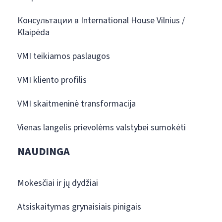
Консультации в International House Vilnius /
Klaipėda
VMI teikiamos paslaugos
VMI kliento profilis
VMI skaitmeninė transformacija
Vienas langelis prievolėms valstybei sumokėti
NAUDINGA
Mokesčiai ir jų dydžiai
Atsiskaitymas grynaisiais pinigais