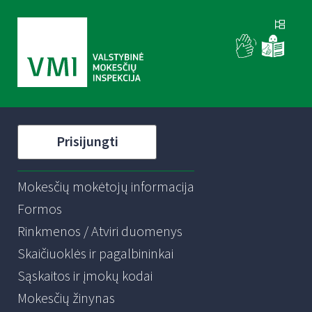
Prisijungti
Mokesčių mokėtojų informacija
Formos
Rinkmenos / Atviri duomenys
Skaičiuoklės ir pagalbininkai
Sąskaitos ir įmokų kodai
Mokesčių žinynas