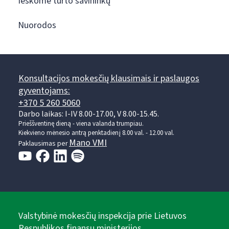
Ieškome turto savininkų
Nuorodos
Konsultacijos mokesčių klausimais ir paslaugos
gyventojams:
+370 5 260 5060
Darbo laikas: I-IV 8.00-17.00, V 8.00-15.45.
Prieššventinę dieną - viena valanda trumpiau.
Kiekvieno mėnesio antrą penktadienį 8.00 val. - 12.00 val.
Mano VMI
Paklausimas per
Valstybinė mokesčių inspekcija prie Lietuvos
Respublikos finansų ministerijos