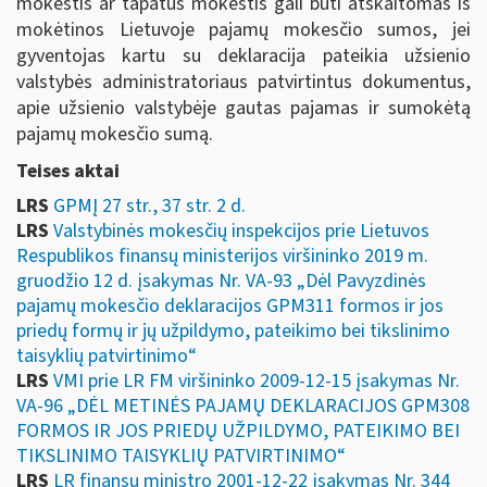
mokestis ar tapatus mokestis gali būti atskaitomas iš
mokėtinos Lietuvoje pajamų mokesčio sumos, jei
gyventojas kartu su deklaracija pateikia užsienio
valstybės administratoriaus patvirtintus dokumentus,
apie užsienio valstybėje gautas pajamas ir sumokėtą
pajamų mokesčio sumą.
Teises aktai
LRS
GPMĮ 27 str., 37 str. 2 d.
LRS
Valstybinės mokesčių inspekcijos prie Lietuvos
Respublikos finansų ministerijos viršininko 2019 m.
gruodžio 12 d. įsakymas Nr. VA-93 „Dėl Pavyzdinės
pajamų mokesčio deklaracijos GPM311 formos ir jos
priedų formų ir jų užpildymo, pateikimo bei tikslinimo
taisyklių patvirtinimo“
LRS
VMI prie LR FM viršininko 2009-12-15 įsakymas Nr.
VA-96 „DĖL METINĖS PAJAMŲ DEKLARACIJOS GPM308
FORMOS IR JOS PRIEDŲ UŽPILDYMO, PATEIKIMO BEI
TIKSLINIMO TAISYKLIŲ PATVIRTINIMO“
LRS
LR finansų ministro 2001-12-22 įsakymas Nr. 344