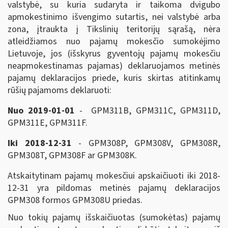
valstybė, su kuria sudaryta ir taikoma dvigubo
apmokestinimo išvengimo sutartis, nei valstybė arba
zona, įtraukta į Tikslinių teritorijų sąrašą, nėra
atleidžiamos nuo pajamų mokesčio sumokėjimo
Lietuvoje, jos (išskyrus gyventojų pajamų mokesčiu
neapmokestinamas pajamas) deklaruojamos metinės
pajamų deklaracijos priede, kuris skirtas atitinkamų
rūšių pajamoms deklaruoti:
Nuo 2019-01-01
- GPM311B, GPM311C, GPM311D,
GPM311E, GPM311F.
Iki 2018-12-31
- GPM308P, GPM308V, GPM308R,
GPM308T, GPM308F ar GPM308K.
Atskaitytinam pajamų mokesčiui apskaičiuoti iki 2018-
12-31 yra pildomas metinės pajamų deklaracijos
GPM308 formos GPM308U priedas.
Nuo tokių pajamų išskaičiuotas (sumokėtas) pajamų