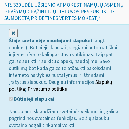
NR. 339 „DĖL UŽSIENIO APMOKESTINAMŲJŲ ASMENŲ
PRAŠYMŲ GRĄŽINTI JŲ LIETUVOS RESPUBLIKOJE
SUMOKĖTĄ PRIDĖTINĖS VERTĖS MOKESTĮ“
Uždaryti
Šioje svetainėje naudojami slapukai
(angl.
cookies). Būtinieji slapukai įdiegiami automatiškai
ir jiems nėra reikalingas Jūsų sutikimas. Taip pat
galite sutikti ir su kitų slapukų naudojimu. Savo
sutikimą bet kada galėsite atšaukti pakeisdami
interneto naršyklės nustatymus ir ištrindami
įrašytus slapukus. Daugiau informacijos
Slapukų
politika
;
Privatumo politika.
Būtinieji slapukai
Naudojami sklandžiam svetainės veikimui ir įgalina
pagrindines svetainės funkcijas. Be šių slapukų
svetainė negali tinkamai veikti.