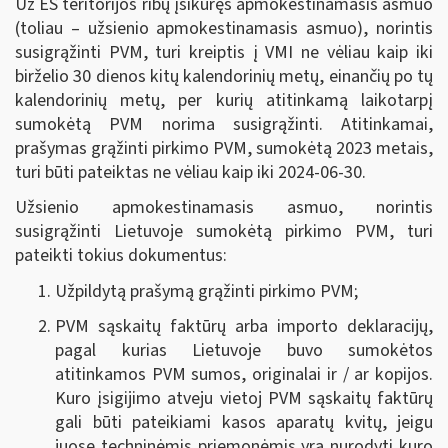
Už ES teritorijos ribų įsikūręs apmokestinamasis asmuo
(toliau – užsienio apmokestinamasis asmuo), norintis
susigrąžinti PVM, turi kreiptis į VMI ne vėliau kaip iki
birželio 30 dienos kitų kalendorinių metų, einančių po tų
kalendorinių metų, per kurių atitinkamą laikotarpį
sumokėtą PVM norima susigrąžinti. Atitinkamai,
prašymas grąžinti pirkimo PVM, sumokėtą 2023 metais,
turi būti pateiktas ne vėliau kaip iki 2024-06-30.
Užsienio apmokestinamasis asmuo, norintis
susigrąžinti Lietuvoje sumokėtą pirkimo PVM, turi
pateikti tokius dokumentus:
Užpildytą prašymą grąžinti pirkimo PVM;
PVM sąskaitų faktūrų arba importo deklaracijų,
pagal kurias Lietuvoje buvo sumokėtos
atitinkamos PVM sumos, originalai ir / ar kopijos.
Kuro įsigijimo atveju vietoj PVM sąskaitų faktūrų
gali būti pateikiami kasos aparatų kvitų, jeigu
juose techninėmis priemonėmis yra nurodyti kuro