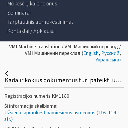
Mokesčių kalendorius
Seminarai
Tarptautinis apmokestinimas
Kontaktai / Apklausa
VMI Machine translation / VMI Машинный перевод /
VMI Машинний переклад (
English
,
Русский
,
Українська
)
Kada ir kokius dokumentus turi pateikti už ES teritorijos ribų įsikūręs apmokestinamasis asmuo, norintis susigrąžinti Lietuvoje sumokėtą PVM?
Registracijos numeris KM1180
Ši informacija skelbiama:
Užsienio apmokestinamiesiems asmenims (116–119
str.)