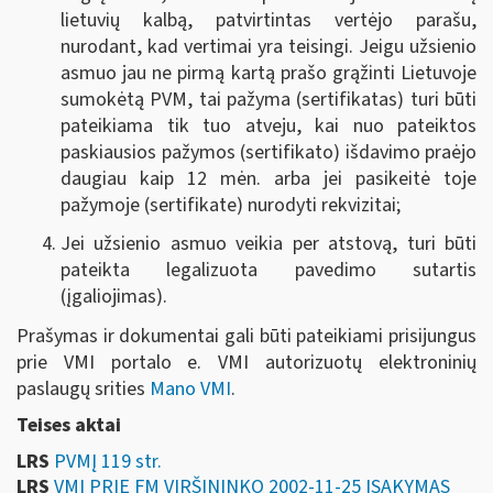
lietuvių kalbą, patvirtintas vertėjo parašu,
nurodant, kad vertimai yra teisingi. Jeigu užsienio
asmuo jau ne pirmą kartą prašo grąžinti Lietuvoje
sumokėtą PVM, tai pažyma (sertifikatas) turi būti
pateikiama tik tuo atveju, kai nuo pateiktos
paskiausios pažymos (sertifikato) išdavimo praėjo
daugiau kaip 12 mėn. arba jei pasikeitė toje
pažymoje (sertifikate) nurodyti rekvizitai;
Jei užsienio asmuo veikia per atstovą, turi būti
pateikta legalizuota pavedimo sutartis
(įgaliojimas).
Prašymas ir dokumentai gali būti pateikiami
prisijungus
prie VMI portalo e. VMI autorizuotų elektroninių
paslaugų srities
Mano VMI
.
Teises aktai
LRS
PVMĮ 119 str.
LRS
VMI PRIE FM VIRŠININKO 2002-11-25 ĮSAKYMAS