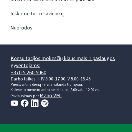
Ieškome turto savininkų
Nuorodos
Konsultacijos mokesčių klausimais ir paslaugos
gyventojams:
+370 5 260 5060
Darbo laikas: I-IV 8.00-17.00, V 8.00-15.45.
Prieššventinę dieną - viena valanda trumpiau.
Kiekvieno mėnesio antrą penktadienį 8.00 val. - 12.00 val.
Mano VMI
Paklausimas per