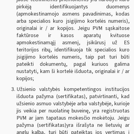
pirkėją identifikuojantys duomenys
(apmokestinamojo asmens pavadinimas, kodas
arba specialios kuro įsigijimo kortelės numeris),
originalai ir / ar kopijos. Jeigu PVM sąskaitose
faktūrose ir kasos aparatų kvituose
apmokestinamąjį asmenį, įsikūrusį už ES
teritorijos ribų, identifikuoja tik specialios kuro
įsigijimo kortelės numeris, taip pat turi būti
pateikti dokumentų, pagal kuriuos galima
nustatyti, kam ši kortelė išduota, originalai ir / ar
kopijos;
Užsienio valstybės kompetentingos institucijos
išduota pažyma (sertifikatas), patvirtinanti, kad
užsienio asmuo valstybėje arba valstybėje, kurioje
jis veikia per nuolatinę buveinę, yra registruotas
PVM ar jam tapataus mokesčio mokėtoju. Jeigu
pažyma (sertifikatas)yra išrašyta ne lietuvių ar
anglų kalba, turi būti pateiktas jos vertimas į