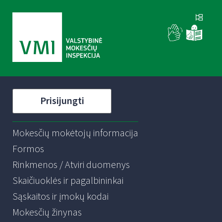
Prisijungti
Mokesčių mokėtojų informacija
Formos
Rinkmenos / Atviri duomenys
Skaičiuoklės ir pagalbininkai
Sąskaitos ir įmokų kodai
Mokesčių žinynas