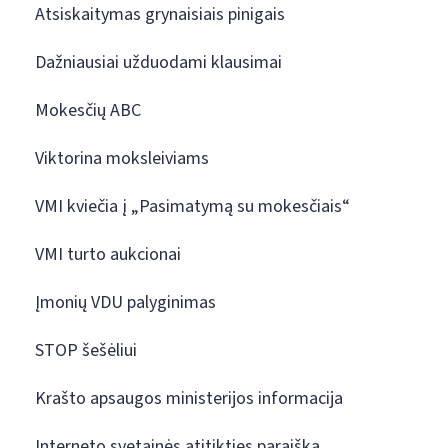
Atsiskaitymas grynaisiais pinigais
Dažniausiai užduodami klausimai
Mokesčių ABC
Viktorina moksleiviams
VMI kviečia į „Pasimatymą su mokesčiais“
VMI turto aukcionai
Įmonių VDU palyginimas
STOP šešėliui
Krašto apsaugos ministerijos informacija
Interneto svetainės atitikties paraiška