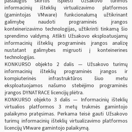
paslaugos skirtos išplėsti Užsakovo turimos
informacinių išteklių virtualizavimo platformos
(gamintojas VMware) funkcionalumą užtikrinant
galimybę naudoti programinės įrangos
konteinerizavimo technologijas, užtikrinti tinkamą šio
sprendimo valdymą. Atlikti Užsakovo eksploatuojamų
informacinių išteklių programinės įrangos analizę
nustatant galimybes migruoti į konteinerines
technologijas.
KONKURSO objekto 2 dalis — Užsakovo turimų
informacinių išteklių programinės įrangos ir
kompiuterinės infrastruktūros šiuo metu
eksploatuojamos našumo stebėjimo programinės
įrangos DYNATRACE licencijų plėtra.
KONKURSO objekto 3 dalis — Informacinių išteklių
virtualios platformos 3 metų trukmės gamintojo
palaikymo pratęsimas. Perkama teisė gauti Užsakovo
turimų informacinių išteklių virtualizavimo platformos
licencijų VMware gamintojo palaikymą.