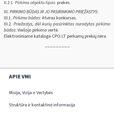
II.2.1.
Pirkimo objekto tipas
: prekės.
III.
PIRKIMO BŪDAS IR JO PASIRINKIMO PRIEŽASTYS
:
III.1.
Pirkimo būdas
: Atviras konkursas.
III.2.
Priežastys, dėl kurių pasirinktas nurodytas pirkimo
būdas
: Viešojo pirkimo vertė.
Elektroniniame kataloge CPO.LT perkamų prekių nėra.
_________
APIE VMI
Misija, Vizija ir Vertybės
Struktūra ir kontaktinė informacija