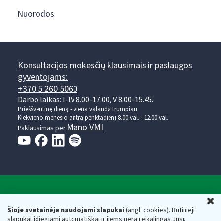
Nuorodos
Konsultacijos mokesčių klausimais ir paslaugos
gyventojams:
+370 5 260 5060
Darbo laikas: I-IV 8.00-17.00, V 8.00-15.45.
Prieššventinę dieną - viena valanda trumpiau.
Kiekvieno mėnesio antrą penktadienį 8.00 val. - 12.00 val.
Mano VMI
Paklausimas per
Valstybinė mokesčių inspekcija prie Lietuvos
U
Respublikos finansų ministerijos
Šioje svetainėje naudojami slapukai
(angl. cookies). Būtinieji
slapukai įdiegiami automatiškai ir jiems nėra reikalingas Jūsų