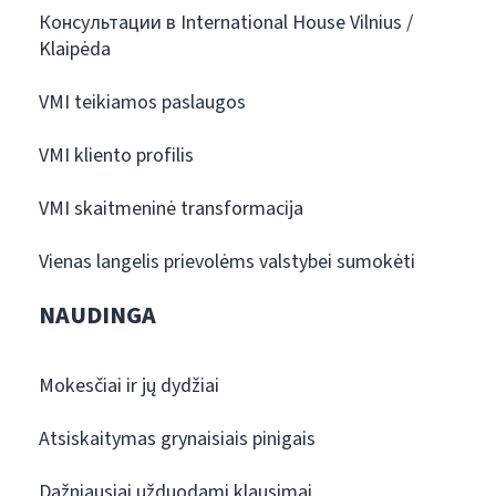
Консультации в International House Vilnius /
Klaipėda
VMI teikiamos paslaugos
VMI kliento profilis
VMI skaitmeninė transformacija
Vienas langelis prievolėms valstybei sumokėti
NAUDINGA
Mokesčiai ir jų dydžiai
Atsiskaitymas grynaisiais pinigais
Dažniausiai užduodami klausimai