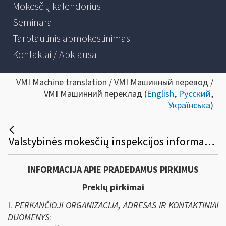
Mokesčių kalendorius
Seminarai
Tarptautinis apmokestinimas
Kontaktai / Apklausa
VMI Machine translation / VMI Машинный перевод /
VMI Машинний переклад (
English
,
Русский
,
Українська
)
Valstybinės mokesčių inspekcijos informacinių išteklių virtualios platformos plėtros viešasis pirkimas
INFORMACIJA APIE PRADEDAMUS PIRKIMUS
Prekių pirkimai
I.
PERKANČIOJI ORGANIZACIJA, ADRESAS IR KONTAKTINIAI
DUOMENYS
: