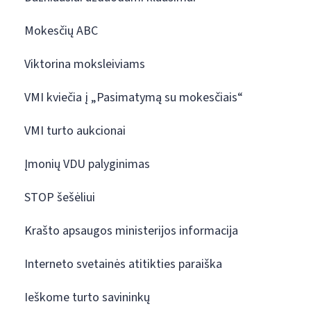
Mokesčių ABC
Viktorina moksleiviams
VMI kviečia į „Pasimatymą su mokesčiais“
VMI turto aukcionai
Įmonių VDU palyginimas
STOP šešėliui
Krašto apsaugos ministerijos informacija
Interneto svetainės atitikties paraiška
Ieškome turto savininkų