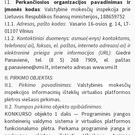
I.1.
Perkančiosios organizacijos pavadinimas ir
įmonės kodas
: Valstybinė mokesčių inspekcija prie
Lietuvos Respublikos finansų ministerijos, 188659752
I.1.1.
Adresas, pašto kodas
: Vasario 16-osios g. 14, LT-
01107 Vilnius
I.1.2.
Kontaktiniai duomenys: asmuo(-enys) kontaktams,
telefonas(-ai), faksas, el. paštas, interneto adresas(-ai) ir
elektroninė prieiga prie informacijos (URL)
: Giedrė
Panavienė, tel. (8 5) 268 7909, el. paštas
g.panaviene@vmi.lt
, interneto adresas www.vmi.lt
II.
PIRKIMO OBJEKTAS
:
II.1.
Pirkimo pavadinimas
:
Valstybinės mokesčių
inspekcijos informacinių išteklių virtualios platformos
plėtros viešasis pirkimas
.
II.2.
Trumpas pirkimo objekto apibūdinimas
:
KONKURSO objekto 1 dalis — Programinės įrangos
konteinerių valdymo sistema ir virtualios platformos
funkcionalumo plėtra. Perkama programinė įranga ir