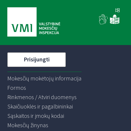
Prisijungti
Mokesčių mokėtojų informacija
Formos
Rinkmenos / Atviri duomenys
Skaičiuoklės ir pagalbininkai
Sąskaitos ir įmokų kodai
Mokesčių žinynas