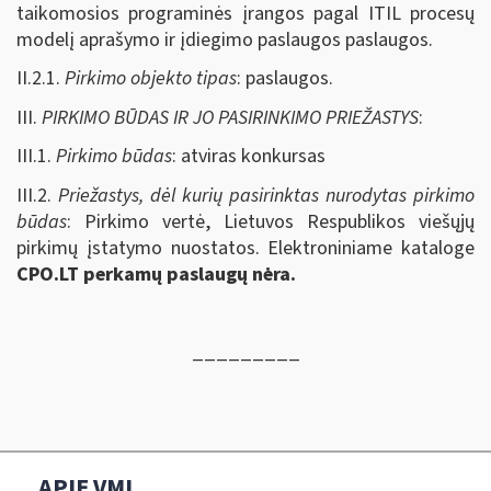
taikomosios programinės įrangos pagal ITIL procesų
modelį aprašymo ir įdiegimo paslaugos paslaugos.
II.2.1.
Pirkimo objekto tipas
: paslaugos.
III.
PIRKIMO BŪDAS IR JO PASIRINKIMO PRIEŽASTYS
:
III.1.
Pirkimo būdas
: atviras konkursas
III.2.
Priežastys, dėl kurių pasirinktas nurodytas pirkimo
būdas
: Pirkimo vertė, Lietuvos Respublikos viešųjų
pirkimų įstatymo nuostatos. Elektroniniame kataloge
CPO.LT perkamų paslaugų nėra.
_________
APIE VMI