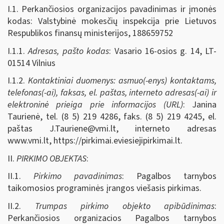
I.1. Perkančiosios organizacijos pavadinimas ir įmonės
kodas: Valstybinė mokesčių inspekcija prie Lietuvos
Respublikos finansų ministerijos, 188659752
I.1.1.
Adresas, pašto kodas
: Vasario 16-osios g. 14, LT-
01514 Vilnius
I.1.2.
Kontaktiniai duomenys: asmuo(-enys) kontaktams,
telefonas(-ai), faksas, el. paštas, interneto adresas(-ai) ir
elektroninė prieiga prie informacijos (URL)
: Janina
Taurienė, tel. (8 5) 219 4286, faks. (8 5) 219 4245, el.
paštas
J.Tauriene@vmi.lt
, interneto adresas
www.vmi.lt, https://pirkimai.eviesiejipirkimai.lt.
II.
PIRKIMO OBJEKTAS
:
II.1.
Pirkimo pavadinimas
: Pagalbos tarnybos
taikomosios programinės įrangos viešasis pirkimas.
II.2.
Trumpas pirkimo objekto apibūdinimas
:
Perkančiosios organizacios Pagalbos tarnybos