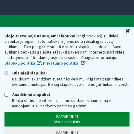
Valstybinė mokesčių inspekcija prie Lietuvos
U
Respublikos finansų ministerijos
Šioje svetainėje naudojami slapukai
(angl. cookies). Būtinieji
slapukai įdiegiami automatiškai ir jiems nėra reikalingas Jūsų
Biudžetinė įstaiga. Juridinio asmens kodas — 188659752,
sutikimas. Taip pat galite sutikti ir su kitų slapukų naudojimu. Savo
adresas: Vasario 16-osios g. 14, 01107 Vilnius, Lietuva, el.paštas:
sutikimą bet kada galėsite atšaukti pakeisdami interneto naršyklės
vmi@vmi.lt
, E. pristatymo dėžutės adresas 188659752
nustatymus ir ištrindami įrašytus slapukus. Daugiau informacijos
Duomenys apie Valstybinę mokesčių inspekciją prie Lietuvos
Slapukų politika
;
Privatumo politika.
Respublikos finansų ministerijos kaupiami ir saugomi Juridinių
asmenų registre
Būtinieji slapukai
Naudojami sklandžiam svetainės veikimui ir įgalina pagrindines
svetainės funkcijas. Be šių slapukų svetainė negali tinkamai veikti.
Analitiniai slapukai
Renka statistinę informaciją apie svetainės naudojimą ir
naudojami Jūsų naršymo patirties gerinimui.
PATVIRTINTI
Visus slapukus
PATVIRTINTI