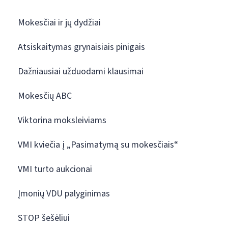
Mokesčiai ir jų dydžiai
Atsiskaitymas grynaisiais pinigais
Dažniausiai užduodami klausimai
Mokesčių ABC
Viktorina moksleiviams
VMI kviečia į „Pasimatymą su mokesčiais“
VMI turto aukcionai
Įmonių VDU palyginimas
STOP šešėliui