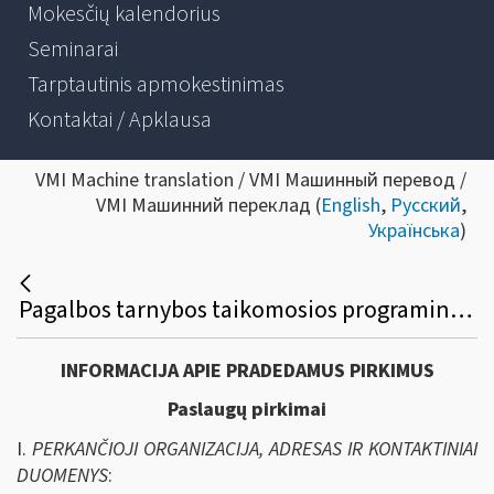
Mokesčių kalendorius
Seminarai
Tarptautinis apmokestinimas
Kontaktai / Apklausa
VMI Machine translation / VMI Машинный перевод /
VMI Машинний переклад (
English
,
Русский
,
Українська
)
Pagalbos tarnybos taikomosios programinės įrangos viešasis pirkimas
INFORMACIJA APIE PRADEDAMUS PIRKIMUS
Paslaugų pirkimai
I.
PERKANČIOJI ORGANIZACIJA, ADRESAS IR KONTAKTINIAI
DUOMENYS
: