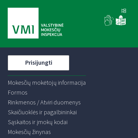
Prisijungti
Mokesčių mokėtojų informacija
Formos
Rinkmenos / Atviri duomenys
Skaičiuoklės ir pagalbininkai
Sąskaitos ir įmokų kodai
Mokesčių žinynas