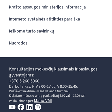
Krašto apsaugos ministerijos informacija
Interneto svetainės atitikties paraiška
Ieškome turto savininkų
Nuorodos
Konsultacijos mokesčių klausimais ir paslaugos
gyventojams:
+370 5 260 5060
Darbo laikas: I-IV 8.00-17.00, V 8.00-15.45.
Prieššventinę dieną - viena valanda trumpiau.
Kiekvieno mėnesio antrą penktadienį 8.00 val. - 12.00 val.
Mano VMI
Paklausimas per