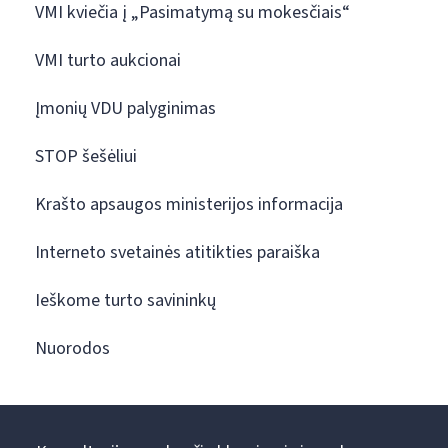
VMI kviečia į „Pasimatymą su mokesčiais“
VMI turto aukcionai
Įmonių VDU palyginimas
STOP šešėliui
Krašto apsaugos ministerijos informacija
Interneto svetainės atitikties paraiška
Ieškome turto savininkų
Nuorodos