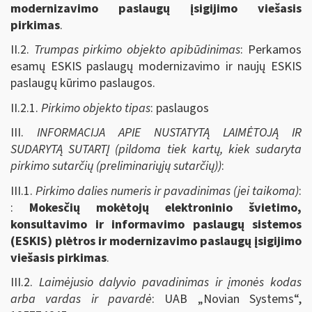
modernizavimo paslaugų įsigijimo viešasis
pirkimas
.
II.2.
Trumpas pirkimo objekto apibūdinimas
: Perkamos
esamų ESKIS paslaugų modernizavimo ir naujų ESKIS
paslaugų kūrimo paslaugos.
II.2.1.
Pirkimo objekto tipas
: paslaugos
III.
INFORMACIJA APIE NUSTATYTĄ LAIMĖTOJĄ IR
SUDARYTĄ SUTARTĮ (pildoma tiek kartų, kiek sudaryta
pirkimo sutarčių (preliminariųjų sutarčių))
:
III.1.
Pirkimo dalies numeris ir pavadinimas (jei taikoma)
:
:
Mokesčių mokėtojų elektroninio švietimo,
konsultavimo ir informavimo paslaugų sistemos
(ESKIS) plėtros ir modernizavimo paslaugų įsigijimo
viešasis pirkimas
.
III.2.
Laimėjusio dalyvio pavadinimas ir įmonės kodas
arba vardas ir pavardė
: UAB „Novian Systems“,