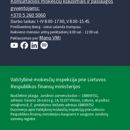
Konsultacijos mokesčių klausimais ir paslaugos
gyventojams:
+370 5 260 5060
Darbo laikas: I-IV 8.00-17.00, V 8.00-15.45.
Prieššventinę dieną - viena valanda trumpiau.
Kiekvieno mėnesio antrą penktadienį 8.00 val. - 12.00 val.
Mano VMI
Paklausimas per
Valstybinė mokesčių inspekcija prie Lietuvos
Respublikos finansų ministerijos
Biudžetinė įstaiga. Juridinio asmens kodas — 188659752,
adresas: Vasario 16-osios g. 14, 01107 Vilnius, Lietuva, el.paštas:
vmi@vmi.lt
, E. pristatymo dėžutės adresas 188659752
Duomenys apie Valstybinę mokesčių inspekciją prie Lietuvos
Respublikos finansų ministerijos kaupiami ir saugomi Juridinių
asmenų registre