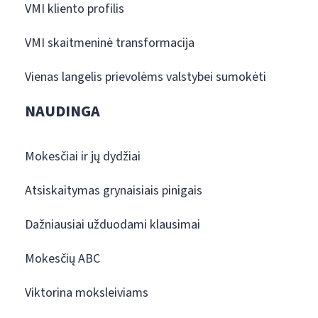
VMI kliento profilis
VMI skaitmeninė transformacija
Vienas langelis prievolėms valstybei sumokėti
NAUDINGA
Mokesčiai ir jų dydžiai
Atsiskaitymas grynaisiais pinigais
Dažniausiai užduodami klausimai
Mokesčių ABC
Viktorina moksleiviams