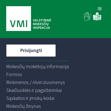
Prisijungti
Mokesčių mokėtojų informacija
Formos
Rinkmenos / Atviri duomenys
Skaičiuoklės ir pagalbininkai
Sąskaitos ir įmokų kodai
Mokesčių žinynas