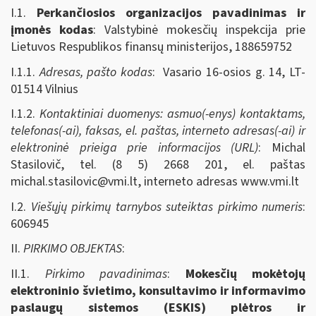
I.1.
Perkančiosios organizacijos pavadinimas ir
įmonės kodas
: Valstybinė mokesčių inspekcija prie
Lietuvos Respublikos finansų ministerijos, 188659752
I.1.1.
Adresas, pašto kodas
: Vasario 16-osios g. 14, LT-
01514 Vilnius
I.1.2.
Kontaktiniai duomenys: asmuo(-enys) kontaktams,
telefonas(-ai), faksas, el. paštas, interneto adresas(-ai) ir
elektroninė prieiga prie informacijos (URL)
: Michal
Stasilovič, tel. (8 5) 2668 201, el. paštas
michal.stasilovic@vmi.lt
, interneto adresas www.vmi.lt
I.2.
Viešųjų pirkimų tarnybos suteiktas pirkimo numeris
:
606945
II.
PIRKIMO OBJEKTAS
:
II.1.
Pirkimo pavadinimas
:
Mokesčių mokėtojų
elektroninio švietimo, konsultavimo ir informavimo
paslaugų sistemos (ESKIS) plėtros ir