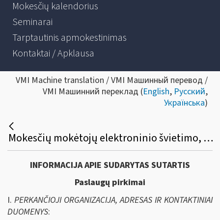
Mokesčių kalendorius
Seminarai
Tarptautinis apmokestinimas
Kontaktai / Apklausa
VMI Machine translation / VMI Машинный перевод /
VMI Машинний переклад (
English
,
Русский
,
Українська
)
Mokesčių mokėtojų elektroninio švietimo, konsultavimo ir informavimo paslaugų sistemos (ESKIS) plėtros ir modernizavimo paslaugų įsigijimo viešasis pirkimas.
INFORMACIJA APIE SUDARYTAS SUTARTIS
Paslaugų pirkimai
I.
PERKANČIOJI ORGANIZACIJA, ADRESAS IR KONTAKTINIAI
DUOMENYS
: