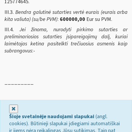
125774645.
III.3.
Bendra galutinė sutarties vertė eurais (eurais arba
kita valiuta) (su/be PVM)
:
600000,00
Eur su PVM.
III.4.
Jei žinoma, nurodyti pirkimo sutarties ar
preliminariosios sutarties įsipareigojimų dalį, kuriai
laimėtojas ketina pasitelkti trečiuosius asmenis kaip
subrangovus
:-
_________
Uždaryti
Šioje svetainėje naudojami slapukai
(angl.
cookies). Būtinieji slapukai įdiegiami automatiškai
ir jiems nėra reikalingas Jūsų sutikimas. Taip pat