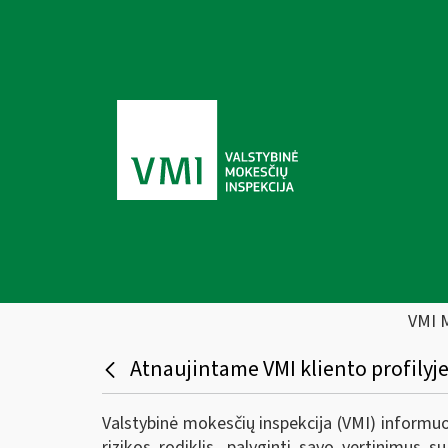
VMI 
Atnaujintame VMI kliento profilyje
Valstybinė mokesčių inspekcija (VMI) informuoja
rizikos rodiklis, palyginti savo vertinimus s