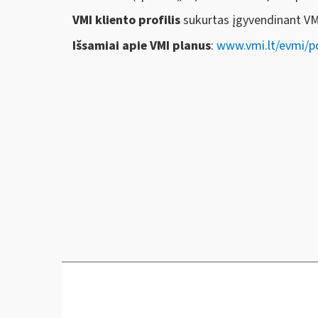
VMI kliento profilis
sukurtas įgyvendinant VMI
Išsamiai apie VMI planus
:
www.vmi.lt/evmi/p