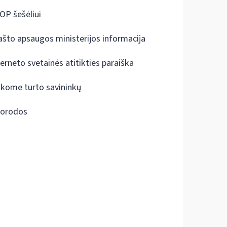
OP šešėliui
ašto apsaugos ministerijos informacija
terneto svetainės atitikties paraiška
škome turto savininkų
orodos