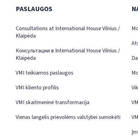
PASLAUGOS
N
Consultations at International House Vilnius /
Mo
Klaipėda
At
Консультации в International House Vilnius /
Klaipėda
Da
VMI teikiamos paslaugos
Mo
VMI kliento profilis
Vi
VMI skaitmeninė transformacija
VM
Vienas langelis prievolėms valstybei sumokėti
VM
Įm