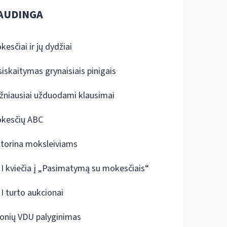
AUDINGA
kesčiai ir jų dydžiai
siskaitymas grynaisiais pinigais
žniausiai užduodami klausimai
kesčių ABC
ktorina moksleiviams
I kviečia į „Pasimatymą su mokesčiais“
I turto aukcionai
onių VDU palyginimas