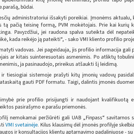
.parašą, būdai.
čių administratoriui išsakyti poreikiai. Įmonėms aktualu, k
s tą pačią teisinę formą, PVM mokėtojais. Prie kai kurių kri
ikinga. Pavyzdžiui, jei raudona spalva suteikta dėl nepatei
ikė, kada reikėjo ją pateikti“, - sako VMI kliento profilio pr
i matyti vadovas. Jei pageidauja, jis profilio informacija gali
tojais ar kitais suinteresuotais asmenimis. Po atliktų tobul
enimis, ja pasinaudojo, prireikus atšaukti šį leidimą.
t ir tiesiogiai sistemoje prašyti kitų įmonių vadovų pasidal
taskaitą gauti PDF formatu. Taigi, dalintis įmonės duomeni
limybė prie profilio prisijungti ir naudojant kvalifikuot
uteiktos pasirašymo e.parašu priemonės.
ilį nemokamai peržiūrėti gali UAB „Finpass“ savitarnos 
sti
VMI svetainėje
. Kilus klausimų dėl įmonės profilyje ske
augos ir konsultacijos klientų aptarnavimo padaliniuose - su