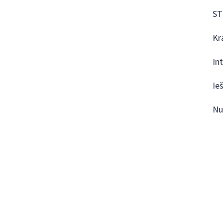
ST
Kr
In
Ie
Nu