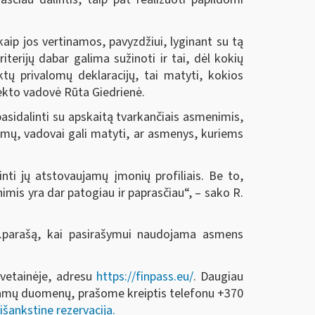
aip jos vertinamos, pavyzdžiui, lyginant su tą
terijų dabar galima sužinoti ir tai, dėl kokių
ktų privalomų deklaracijų, tai matyti, kokios
ojekto vadovė Rūta Giedrienė.
 pasidalinti su apskaitą tvarkančiais asmenimis,
inimų, vadovai gali matyti, ar asmenys, kuriems
inti jų atstovaujamų įmonių profiliais. Be to,
mis yra dar patogiau ir paprasčiau“, – sako R.
ą e.parašą, kai pasirašymui naudojama asmens
svetainėje, adresu
https://finpass.eu/
. Daugiau
lbiamų duomenų, prašome kreiptis telefonu +370
išankstine rezervacija.