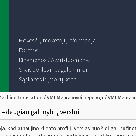
Mokesčių mokėtojų informacija
Formos
Rinkmenos / Atviri duomenys
Skaičiuoklės ir pagalbininkai
Sąskaitos ir įmokų kodai
Machine translation / VMI Машинный перевод / VMI Машин
 – daugiau galimybių verslui
, kad atnaujino kliento profilį. Verslas nuo šiol gali sužin
u apibendrintais kitų įmonių vertinimais, profiliu tapo papr