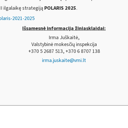
 ilgalaikę strategiją
POLARIS 2025
.
olaris-2021-2025
Išsamesnė informacija žiniasklaidai:
Irma Juškaitė,
Valstybinė mokesčių inspekcija
+370 5 2687 513, +370 6 8707 138
irma.juskaite@vmi.lt