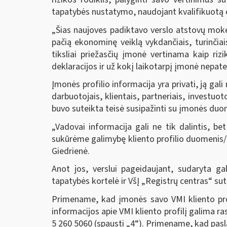
tapatybės nustatymo, naudojant kvalifikuotą e
„Šias naujoves padiktavo verslo atstovų mokes
pačią ekonominę veiklą vykdančiais, turinčiai
tiksliai priežasčių įmonė vertinama kaip riz
deklaracijos ir už kokį laikotarpį įmonė nepate
Įmonės profilio informacija yra privati, ją gal
darbuotojais, klientais, partneriais, investuo
buvo suteikta teisė susipažinti su įmonės duom
„Vadovai informacija gali ne tik dalintis, be
sukūrėme galimybę kliento profilio duomenis/a
Giedrienė.
Anot jos, verslui pageidaujant, sudaryta ga
tapatybės kortelė ir VšĮ „Registrų centras“ s
Primename, kad įmonės savo VMI kliento prof
informacijos apie VMI kliento profilį galima ra
5 260 5060 (spausti „4“). Primename, kad pasl