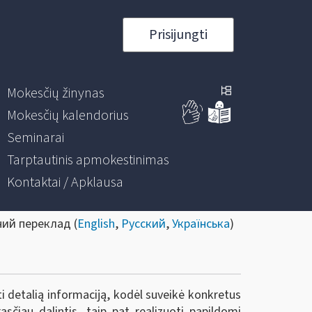
Prisijungti
Mokesčių žinynas
Mokesčių kalendorius
Seminarai
Tarptautinis apmokestinimas
Kontaktai / Apklausa
ний переклад (
English
,
Русский
,
Українська
)
oti detalią informaciją, kodėl suveikė konkretus
asčiau dalintis, taip pat realizuoti papildomi