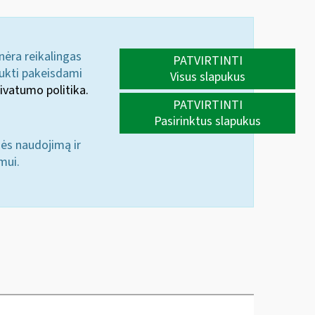
 nėra reikalingas
PATVIRTINTI
aukti pakeisdami
Visus slapukus
ivatumo politika.
PATVIRTINTI
Pasirinktus slapukus
nės naudojimą ir
mui.