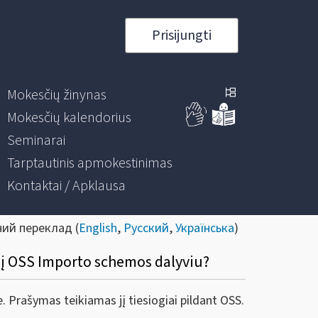
Prisijungti
Mokesčių žinynas
Mokesčių kalendorius
Seminarai
Tarptautinis apmokestinimas
Kontaktai / Apklausa
ний переклад (
English
,
Русский
,
Українська
)
enį OSS Importo schemos dalyviu?
. Prašymas teikiamas jį tiesiogiai pildant OSS.