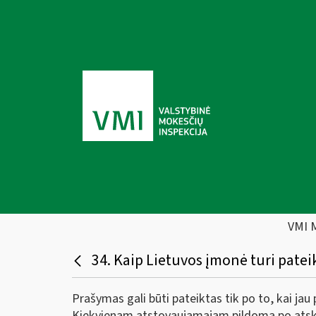
VMI 
34. Kaip Lietuvos įmonė turi pate
Prašymas gali būti pateiktas tik po to, kai jau
Kiekvienam atstovaujamajam pildoma po atsk