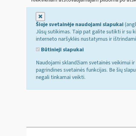
Uždaryti
Šioje svetainėje naudojami slapukai
(angl
Jūsų sutikimas. Taip pat galite sutikti ir s
interneto naršyklės nustatymus ir ištrindam
Būtinieji slapukai
Naudojami sklandžiam svetainės veikimui ir 
pagrindines svetainės funkcijas. Be šių slap
negali tinkamai veikti.