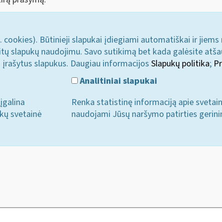
. cookies). Būtinieji slapukai įdiegiami automatiškai ir jiems
u kitų slapukų naudojimu. Savo sutikimą bet kada galėsite atš
i įrašytus slapukus. Daugiau informacijos
Slapukų politika
;
Pr
Analitiniai slapukai
įgalina
Renka statistinę informaciją apie svetai
ukų svetainė
naudojami Jūsų naršymo patirties gerini