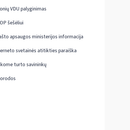
onių VDU palyginimas
OP šešėliui
ašto apsaugos ministerijos informacija
terneto svetainės atitikties paraiška
škome turto savininkų
orodos