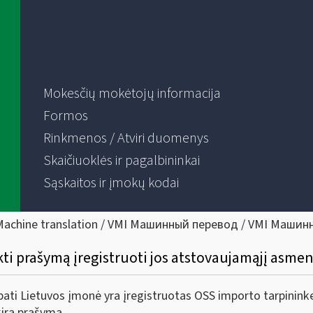
Mokesčių mokėtojų informacija
Formos
Rinkmenos / Atviri duomenys
Skaičiuoklės ir pagalbininkai
Sąskaitos ir įmokų kodai
Machine translation / VMI Машинный перевод / VMI Машин
ikti prašymą įregistruoti jos atstovaujamąjį asm
 pati Lietuvos įmonė yra įregistruotas OSS importo tarpininke
irą prašymą.