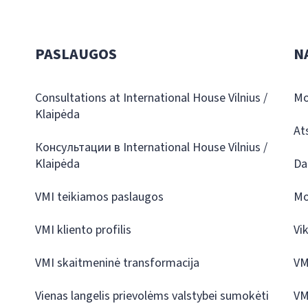
PASLAUGOS
N
Consultations at International House Vilnius /
Mo
Klaipėda
At
Консультации в International House Vilnius /
Klaipėda
Da
VMI teikiamos paslaugos
Mo
VMI kliento profilis
Vi
VMI skaitmeninė transformacija
VM
Vienas langelis prievolėms valstybei sumokėti
VM