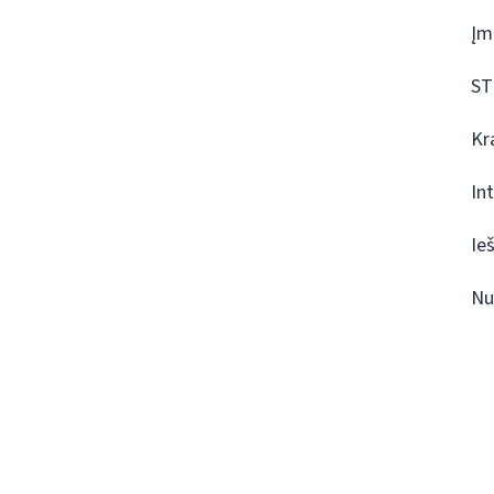
Įm
ST
Kr
In
Ie
Nu