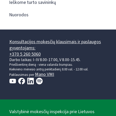
Ieškome turto savininkų
Nuorodos
Konsultacijos mokesčių klausimais ir paslaugos
gyventojams:
+370 5 260 5060
Darbo laikas: I-IV 8.00-17.00, V 8.00-15.45.
Prieššventinę dieną - viena valanda trumpiau.
Kiekvieno mėnesio antrą penktadienį 8.00 val. - 12.00 val.
Mano VMI
Paklausimas per
Valstybinė mokesčių inspekcija prie Lietuvos