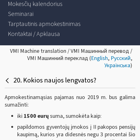
Mokesčių kalendorius
Seminarai
Tarptautinis apmokestinimas
Kontaktai / Apklausa
VMI Machine translation / VMI Машинный перевод /
VMI Машинний переклад (
English
,
Русский
,
Українська
)
20. Kokios naujos lengvatos?
Apmokestinamąsias pajamas nuo 2019 m. bus galima
sumažinti:
iki
1500 eurų
suma, sumokėta kaip:
papildomos gyventojų įmokos į II pakopos pensijų
kaupimą, kurios yra didesnės negu 3 procentai šio