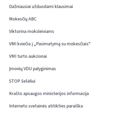
Dažniausiai užduodami klausimai
Mokesčių ABC
Viktorina moksleiviams
VMI kviečia į „Pasimatymą su mokesčiais“
VMI turto aukcionai
Įmonių VDU palyginimas
STOP šešėliui
Krašto apsaugos ministerijos informacija
Interneto svetainės atitikties paraiška