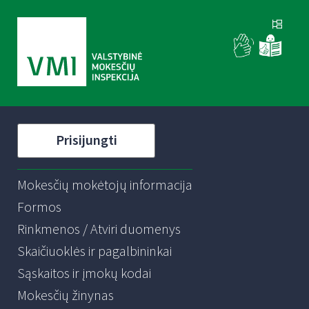
Prisijungti
Mokesčių mokėtojų informacija
Formos
Rinkmenos / Atviri duomenys
Skaičiuoklės ir pagalbininkai
Sąskaitos ir įmokų kodai
Mokesčių žinynas