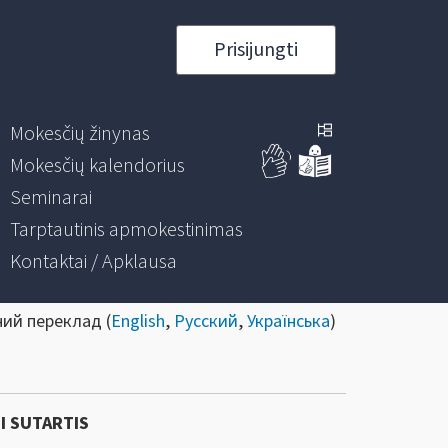
Prisijungti
Mokesčių žinynas
Mokesčių kalendorius
Seminarai
Tarptautinis apmokestinimas
Kontaktai / Apklausa
ний переклад (
English
,
Русский
,
Українська
)
I SUTARTIS