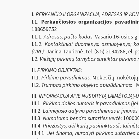
I.
PERKANČIOJI ORGANIZACIJA, ADRESAS IR KO
I.1.
Perkančiosios organizacijos pavadin
188659752
I.1.1.
Adresas, pašto kodas
: Vasario 16-osios g.
I.1.2.
Kontaktiniai duomenys: asmuo(-enys) kont
(URL)
: Janina Taurienė, tel. (8 5) 2194286, el. 
I.2.
Viešųjų pirkimų tarnybos suteiktas pirkimo
II.
PIRKIMO OBJEKTAS
:
II.1.
Pirkimo pavadinimas
: Mokesčių mokėtojų 
II.2.
Trumpas pirkimo objekto apibūdinimas
: :
III.
INFORMACIJA APIE NUSTATYTĄ LAIMĖTOJĄ(-US) 
III.1.
Pirkimo dalies numeris ir pavadinimas (je
III.2.
Laimėjusio dalyvio pavadinimas ir įmonės
III.3.
Numatoma bendra sutarties vertė
: 10000
III.4.
Priežastys, dėl kurių pasirinktas šis laimėt
III.4.1.
Jei žinoma, nurodyti pirkimo sutarties a