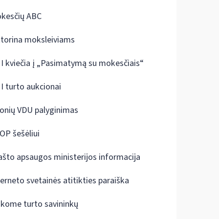
kesčių ABC
ktorina moksleiviams
I kviečia į „Pasimatymą su mokesčiais“
I turto aukcionai
onių VDU palyginimas
OP šešėliui
ašto apsaugos ministerijos informacija
terneto svetainės atitikties paraiška
škome turto savininkų