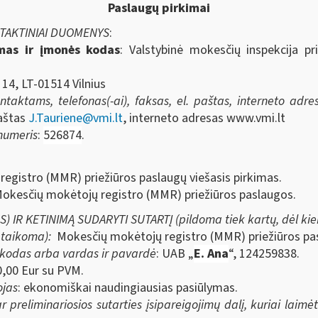
Paslaugų pirkimai
NTAKTINIAI DUOMENYS
:
imas ir įmonės kodas
: Valstybinė mokesčių inspekcija pr
 14, LT-01514 Vilnius
aktams, telefonas(-ai), faksas, el. paštas, interneto adresa
paštas
J.Tauriene@vmi.lt
, interneto adresas www.vmi.lt
 numeris
:
526874
.
registro (MMR) priežiūros paslaugų viešasis pirkimas.
 Mokesčių mokėtojų registro (MMR) priežiūros paslaugos.
IR KETINIMĄ SUDARYTI SUTARTĮ (pildoma tiek kartų, dėl kiek
i taikoma):
Mokesčių mokėtojų registro (MMR) priežiūros pas
 kodas arba vardas ir pavardė
: UAB „
E. Ana
“, 124259838.
0,00
Eur su PVM.
ojas
: ekonomiškai naudingiausias pasiūlymas.
r preliminariosios sutarties įsipareigojimų dalį, kuriai laimė