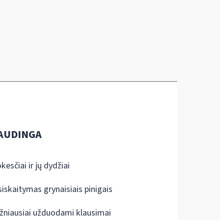
AUDINGA
kesčiai ir jų dydžiai
siskaitymas grynaisiais pinigais
žniausiai užduodami klausimai