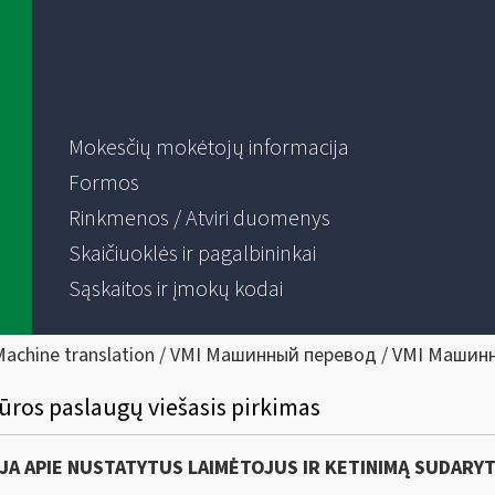
Mokesčių mokėtojų informacija
Formos
Rinkmenos / Atviri duomenys
Skaičiuoklės ir pagalbininkai
Sąskaitos ir įmokų kodai
Machine translation / VMI Машинный перевод / VMI Машин
ūros paslaugų viešasis pirkimas
JA APIE NUSTATYTUS LAIMĖTOJUS IR KETINIMĄ SUDARYT