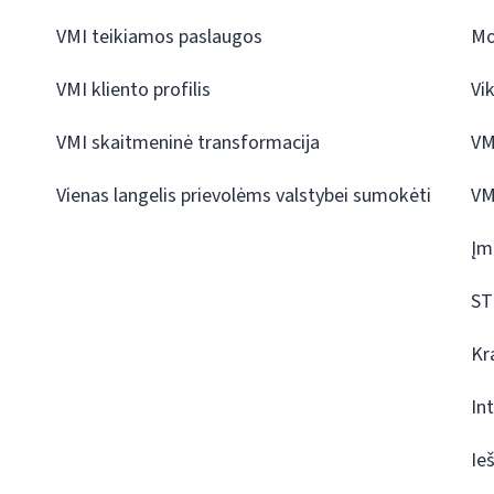
VMI teikiamos paslaugos
Mo
VMI kliento profilis
Vi
VMI skaitmeninė transformacija
VM
Vienas langelis prievolėms valstybei sumokėti
VM
Įm
ST
Kr
In
Ie