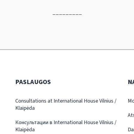
_________
PASLAUGOS
N
Consultations at International House Vilnius /
Mo
Klaipėda
At
Консультации в International House Vilnius /
Klaipėda
Da