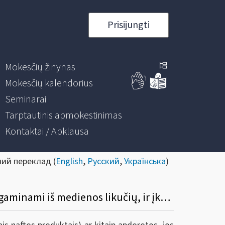
Prisijungti
Mokesčių žinynas
Mokesčių kalendorius
Seminarai
Tarptautinis apmokestinimas
Kontaktai / Apklausa
ний переклад (
English
,
Русский
,
Українська
)
11. Ar lengvatinis 9 proc. PVM tarifas gali būti taikomas uždegimo pagaliukams, kurie gaminami iš medienos likučių, ir įkūrimo priemonėms, kurios gaunamos tekinant rąstą (tekinant rąstą gautas plaušas susukamas ir susmulkinamas)?