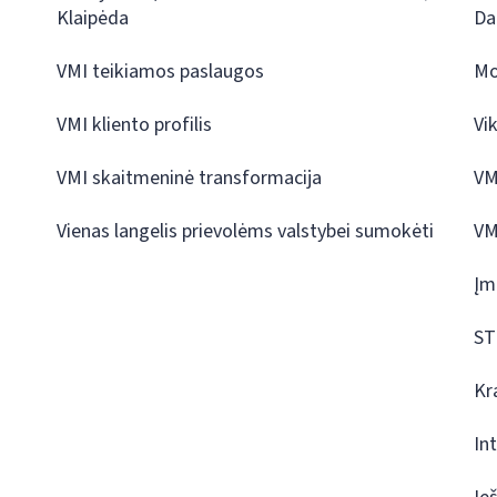
Klaipėda
Da
VMI teikiamos paslaugos
Mo
VMI kliento profilis
Vi
VMI skaitmeninė transformacija
VM
Vienas langelis prievolėms valstybei sumokėti
VM
Įm
ST
Kr
In