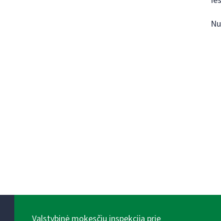
Ie
Nu
Valstybinė mokesčių inspekcija prie