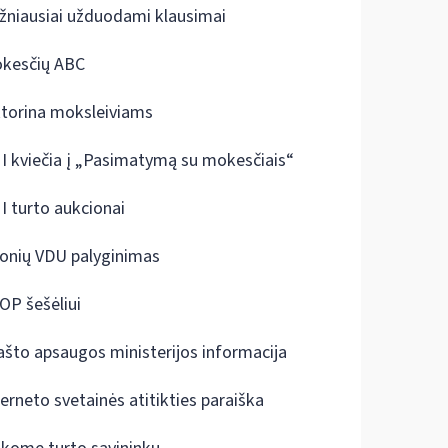
žniausiai užduodami klausimai
kesčių ABC
ktorina moksleiviams
I kviečia į „Pasimatymą su mokesčiais“
I turto aukcionai
onių VDU palyginimas
OP šešėliui
ašto apsaugos ministerijos informacija
terneto svetainės atitikties paraiška