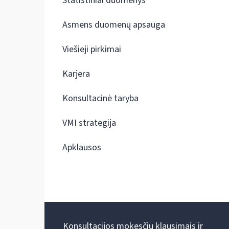
Statistiniai duomenys
Asmens duomenų apsauga
Viešieji pirkimai
Karjera
Konsultacinė taryba
VMI strategija
Apklausos
Konsultacijos mokesčių klausimais ir