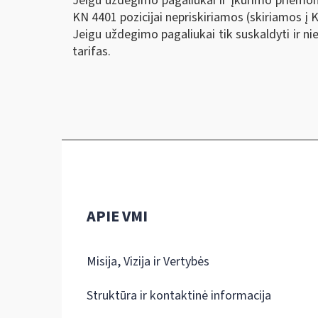
Jeigu uždegimo pagaliukai ir įkūrimo priemon
KN 4401 pozicijai nepriskiriamos (skiriamos į K
Jeigu uždegimo pagaliukai tik suskaldyti ir ni
tarifas.
APIE VMI
Misija, Vizija ir Vertybės
Struktūra ir kontaktinė informacija