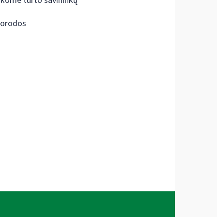
škome turto savininkų
orodos