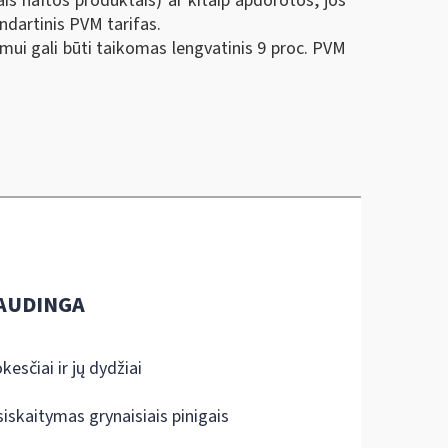
s naftos produktais) ar kitaip apdorotos, jos
andartinis PVM tarifas.
imui gali būti taikomas lengvatinis 9 proc. PVM
AUDINGA
kesčiai ir jų dydžiai
siskaitymas grynaisiais pinigais