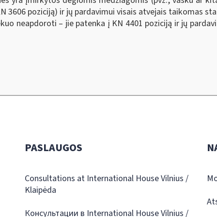
ės yra įmirkytos degiomis medžiagomis (pvz., vašku ar kitai
N 3606 poziciją) ir jų pardavimui visais atvejais taikomas st
ekuo neapdoroti – jie patenka į KN 4401 poziciją ir jų pardav
PASLAUGOS
N
Consultations at International House Vilnius /
Mo
Klaipėda
At
Консультации в International House Vilnius /