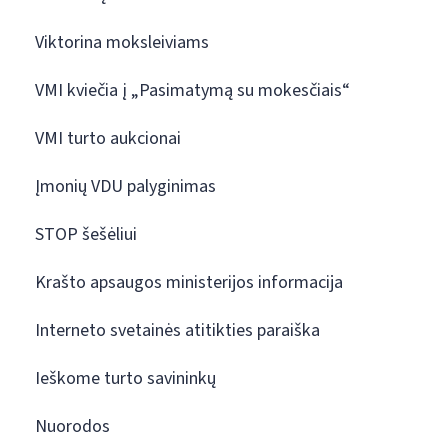
Viktorina moksleiviams
VMI kviečia į „Pasimatymą su mokesčiais“
VMI turto aukcionai
Įmonių VDU palyginimas
STOP šešėliui
Krašto apsaugos ministerijos informacija
Interneto svetainės atitikties paraiška
Ieškome turto savininkų
Nuorodos