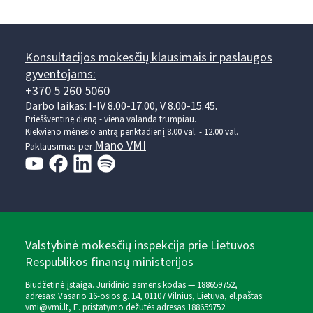
Konsultacijos mokesčių klausimais ir paslaugos
gyventojams:
+370 5 260 5060
Darbo laikas: I-IV 8.00-17.00, V 8.00-15.45.
Prieššventinę dieną - viena valanda trumpiau.
Kiekvieno mėnesio antrą penktadienį 8.00 val. - 12.00 val.
Mano VMI
Paklausimas per
Valstybinė mokesčių inspekcija prie Lietuvos
Respublikos finansų ministerijos
Biudžetinė įstaiga. Juridinio asmens kodas — 188659752,
adresas: Vasario 16-osios g. 14, 01107 Vilnius, Lietuva, el.paštas:
vmi@vmi.lt
, E. pristatymo dėžutės adresas 188659752