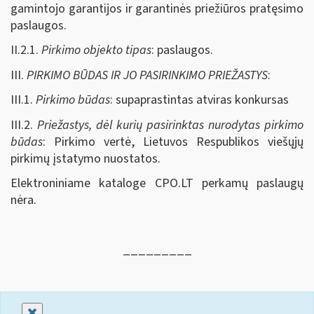
gamintojo garantijos ir garantinės priežiūros pratęsimo
paslaugos.
II.2.1.
Pirkimo objekto tipas
: paslaugos.
III.
PIRKIMO BŪDAS IR JO PASIRINKIMO PRIEŽASTYS
:
III.1.
Pirkimo būdas
: supaprastintas atviras konkursas
III.2.
Priežastys, dėl kurių pasirinktas nurodytas pirkimo
būdas
: Pirkimo vertė, Lietuvos Respublikos viešųjų
pirkimų įstatymo nuostatos.
Elektroniniame kataloge CPO.LT perkamų paslaugų
nėra.
_________
Uždaryti