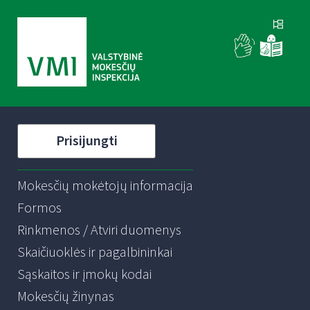
Prisijungti
Mokesčių mokėtojų informacija
Formos
Rinkmenos / Atviri duomenys
Skaičiuoklės ir pagalbininkai
Sąskaitos ir įmokų kodai
Mokesčių žinynas