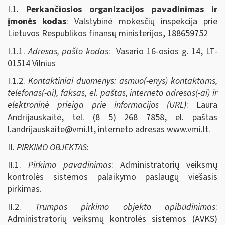
I.1.
Perkančiosios organizacijos pavadinimas ir
įmonės kodas
: Valstybinė mokesčių inspekcija prie
Lietuvos Respublikos finansų ministerijos, 188659752
I.1.1.
Adresas, pašto kodas
: Vasario 16-osios g. 14, LT-
01514 Vilnius
I.1.2.
Kontaktiniai duomenys: asmuo(-enys) kontaktams,
telefonas(-ai), faksas, el. paštas, interneto adresas(-ai) ir
elektroninė prieiga prie informacijos (URL)
: Laura
Andrijauskaitė, tel. (8 5) 268 7858, el. paštas
l.andrijauskaite@vmi.lt
, interneto adresas www.vmi.lt.
II.
PIRKIMO OBJEKTAS
:
II.1.
Pirkimo pavadinimas
: Administratorių veiksmų
kontrolės sistemos palaikymo paslaugų viešasis
pirkimas.
II.2.
Trumpas pirkimo objekto apibūdinimas
:
Administratorių veiksmų kontrolės sistemos (AVKS)