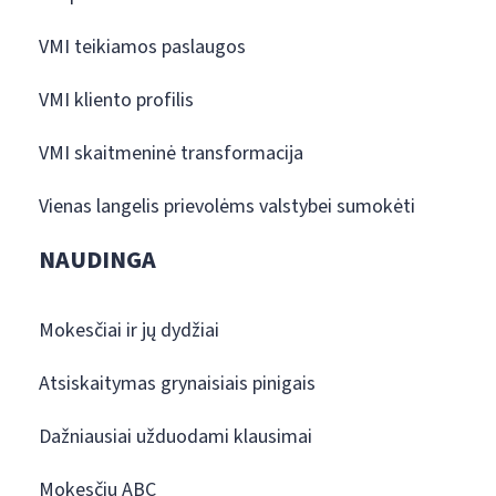
VMI teikiamos paslaugos
VMI kliento profilis
VMI skaitmeninė transformacija
Vienas langelis prievolėms valstybei sumokėti
NAUDINGA
Mokesčiai ir jų dydžiai
Atsiskaitymas grynaisiais pinigais
Dažniausiai užduodami klausimai
Mokesčių ABC