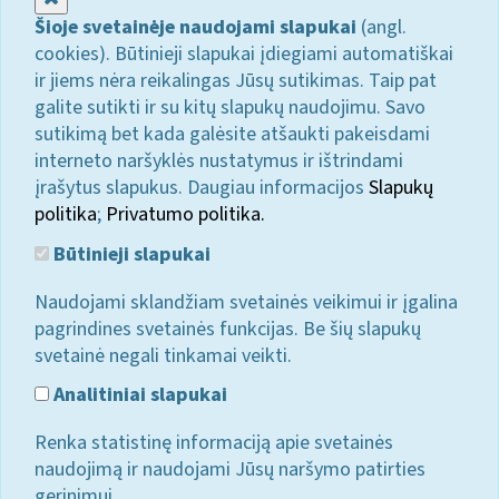
Šioje svetainėje naudojami slapukai
(angl.
cookies). Būtinieji slapukai įdiegiami automatiškai
ir jiems nėra reikalingas Jūsų sutikimas. Taip pat
galite sutikti ir su kitų slapukų naudojimu. Savo
sutikimą bet kada galėsite atšaukti pakeisdami
interneto naršyklės nustatymus ir ištrindami
įrašytus slapukus. Daugiau informacijos
Slapukų
politika
;
Privatumo politika.
Būtinieji slapukai
Naudojami sklandžiam svetainės veikimui ir įgalina
pagrindines svetainės funkcijas. Be šių slapukų
svetainė negali tinkamai veikti.
Analitiniai slapukai
Renka statistinę informaciją apie svetainės
naudojimą ir naudojami Jūsų naršymo patirties
gerinimui.