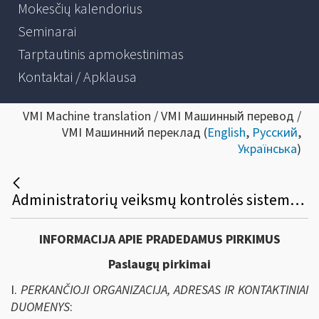
Mokesčių kalendorius
Seminarai
Tarptautinis apmokestinimas
Kontaktai / Apklausa
VMI Machine translation / VMI Машинный перевод /
VMI Машинний переклад (
English
,
Русский
,
Українська
)
Administratorių veiksmų kontrolės sistemos palaikymo paslaugų viešasis pirkimas
INFORMACIJA APIE PRADEDAMUS PIRKIMUS
Paslaugų pirkimai
I.
PERKANČIOJI ORGANIZACIJA, ADRESAS IR KONTAKTINIAI
DUOMENYS
: