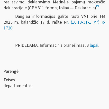
realizavimo deklaravimo Metinėje pajamų mokesčio
[1]
deklaracijoje (GPM311 forma; toliau — Deklaracija)
.
Daugiau informacijos galite rasti VMI prie FM
2025 m. balandžio 17 d. rašte Nr
. (18.18-31-1 Mr) R-
1720
.
PRIDEDAMA. Informacinis pranešimas, 3
lapai
.
Parengė
Teisės
departamentas