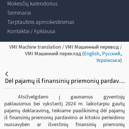
Mokesčių kalendorius
Seminarai
Tarptautinis apmokestinimas
Kontaktai / Apklausa
VMI Machine translation / VMI Машинный перевод /
VMI Машинний переклад (
English
,
Русский
,
Українська
)
Dėl pajamų iš finansinių priemonių pardavimo ar kitokio perleidimo nuosavybėn ar išvestinių finansinių priemonių realizavimo deklaravimo
Atsižvelgdami į gaunamus gyventojų
paklausimus bei vykstantį 2024 m. laikotarpiu gautų
pajamų deklaravimą, teikiame paaiškinimą dėl pajamų
iš finansinių priemonių pardavimo ar kitokio perleidimo
nuosavybėn ar išvestinių finansinių priemonių