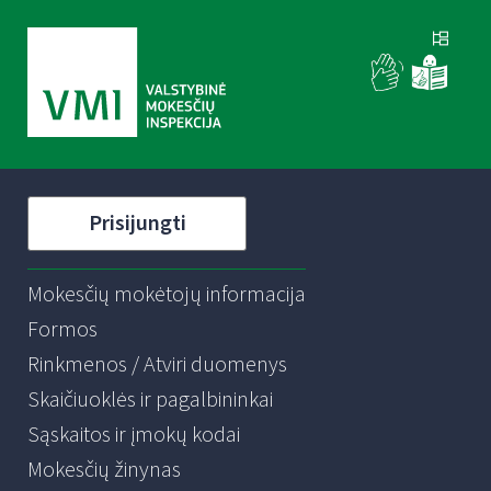
Prisijungti
Mokesčių mokėtojų informacija
Formos
Rinkmenos / Atviri duomenys
Skaičiuoklės ir pagalbininkai
Sąskaitos ir įmokų kodai
Mokesčių žinynas