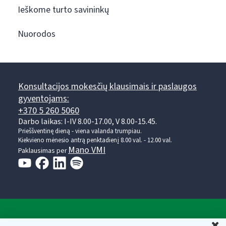
Ieškome turto savininkų
Nuorodos
Konsultacijos mokesčių klausimais ir paslaugos
gyventojams:
+370 5 260 5060
Darbo laikas: I-IV 8.00-17.00, V 8.00-15.45.
Prieššventinę dieną - viena valanda trumpiau.
Kiekvieno mėnesio antrą penktadienį 8.00 val. - 12.00 val.
Mano VMI
Paklausimas per
Valstybinė mokesčių inspekcija prie Lietuvos
U