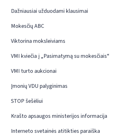
Dažniausiai užduodami klausimai
Mokesčių ABC
Viktorina moksleiviams
VMI kviečia į „Pasimatymą su mokesčiais“
VMI turto aukcionai
Įmonių VDU palyginimas
STOP šešėliui
Krašto apsaugos ministerijos informacija
Interneto svetainės atitikties paraiška