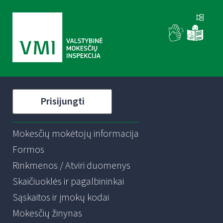
Prisijungti
Mokesčių mokėtojų informacija
Formos
Rinkmenos / Atviri duomenys
Skaičiuoklės ir pagalbininkai
Sąskaitos ir įmokų kodai
Mokesčių žinynas