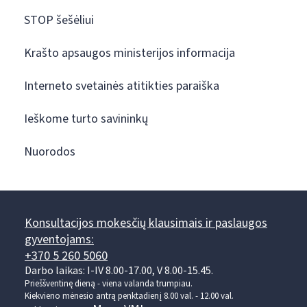
STOP šešėliui
Krašto apsaugos ministerijos informacija
Interneto svetainės atitikties paraiška
Ieškome turto savininkų
Nuorodos
Konsultacijos mokesčių klausimais ir paslaugos
gyventojams:
+370 5 260 5060
Darbo laikas: I-IV 8.00-17.00, V 8.00-15.45.
Prieššventinę dieną - viena valanda trumpiau.
Kiekvieno mėnesio antrą penktadienį 8.00 val. - 12.00 val.