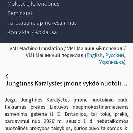
Mokesčių kalendorius
Seminarai
Tarptautinis apmokestinimas
Kontaktai / Apklausa
VMI Machine translation / VMI Машинный перевод /
VMI Машинний переклад (
English
,
Русский
,
Українська
)
Jungtinės Karalystės įmonė vykdo nuotolinę prekybą. Tiekiamų į Lietuvą prekių nuotolinės prekybos riba (35 000 eurų per kalendorinius metus) buvo viršyta ir todėl Jungtinės Karalystės įmonė Lietuvoje buvo įregistruota PVM mokėtoja. Ar Jungtinės Karalystės įmonė nuo 2021 m sausio 1 d. privalo Lietuvoje mokėti PVM kaip Lietuvos PVM mokėtoja?
Jeigu Jungtinės Karalystės įmonė nuotoliniu būdu
tiekiamas prekes Lietuvos neapmokestinamiesiems
asmenims gabena iš D. Britanijos, tai tokių prekių
pardavimui nuo 2020 m. sausio 1 d. nebetaikomos
nuotolinės prekybos taisyklės, kurios buvo taikomos iki