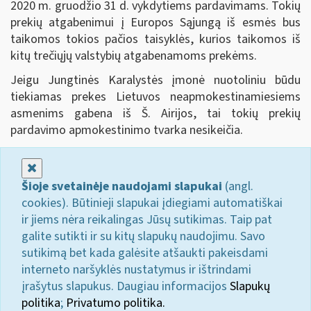
2020 m. gruodžio 31 d. vykdytiems pardavimams. Tokių
prekių atgabenimui į Europos Sąjungą iš esmės bus
taikomos tokios pačios taisyklės, kurios taikomos iš
kitų trečiųjų valstybių atgabenamoms prekėms.
Jeigu Jungtinės Karalystės įmonė nuotoliniu būdu
tiekiamas prekes Lietuvos neapmokestinamiesiems
asmenims gabena iš Š. Airijos, tai tokių prekių
pardavimo apmokestinimo tvarka nesikeičia.
Uždaryti
Šioje svetainėje naudojami slapukai
(angl.
cookies). Būtinieji slapukai įdiegiami automatiškai
ir jiems nėra reikalingas Jūsų sutikimas. Taip pat
galite sutikti ir su kitų slapukų naudojimu. Savo
sutikimą bet kada galėsite atšaukti pakeisdami
interneto naršyklės nustatymus ir ištrindami
įrašytus slapukus. Daugiau informacijos
Slapukų
politika
;
Privatumo politika.