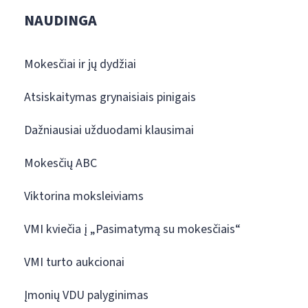
NAUDINGA
Mokesčiai ir jų dydžiai
Atsiskaitymas grynaisiais pinigais
Dažniausiai užduodami klausimai
Mokesčių ABC
Viktorina moksleiviams
VMI kviečia į „Pasimatymą su mokesčiais“
VMI turto aukcionai
Įmonių VDU palyginimas