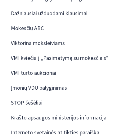
Dažniausiai užduodami klausimai
Mokesčių ABC
Viktorina moksleiviams
VMI kviečia į „Pasimatymą su mokesčiais“
VMI turto aukcionai
Įmonių VDU palyginimas
STOP šešėliui
Krašto apsaugos ministerijos informacija
Interneto svetainės atitikties paraiška