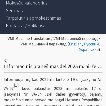
Mokesčių kalendorius
Seminarai
Tarptautinis apmokestinimas
Kontaktai / Apklausa
VMI Machine translation / VMI Машинный перевод /
VMI Машинний переклад (
English
,
Русский
,
Українська
)
Informacinis pranešimas dėl 2025 m. birželio 19 d. įsakymo Nr. VA-57 „Dėl VMI prie FM viršininko 2023 m. lapkričio 17 d. įsakymo Nr. VA-84 „Dėl dalies gyventojų pajamų mokesčio sumos pervedimo pagal Lietuvos Respublikos gyventojų pajamų mokesčio įstatymą paramos gavėjams ir politinėms organizacijoms tvarkos aprašo patvirtinimo“ pakeitimo
Informuojame, kad 2025 m. birželio 19 d. įsakymu Nr.
[1]
VA-57
buvo pakeistas 2023 m. lapkričio 17 d.
įsakymas Nr. VA-84 „Dėl dalies gyventojų pajamų
mokesčio sumos pervedimo pagal Lietuvos Respublikos
gyventojų pajamų mokesčio įstatymą paramos