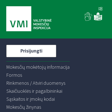
Prisijungti
Mokesčių mokėtojų informacija
Formos
Rinkmenos / Atviri duomenys
Skaičiuoklės ir pagalbininkai
Sąskaitos ir įmokų kodai
Mokesčių žinynas