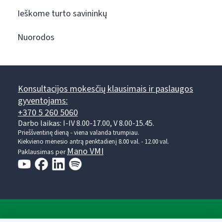
Ieškome turto savininkų
Nuorodos
Konsultacijos mokesčių klausimais ir paslaugos
gyventojams:
+370 5 260 5060
Darbo laikas: I-IV 8.00-17.00, V 8.00-15.45.
Prieššventinę dieną - viena valanda trumpiau.
Kiekvieno mėnesio antrą penktadienį 8.00 val. - 12.00 val.
Mano VMI
Paklausimas per