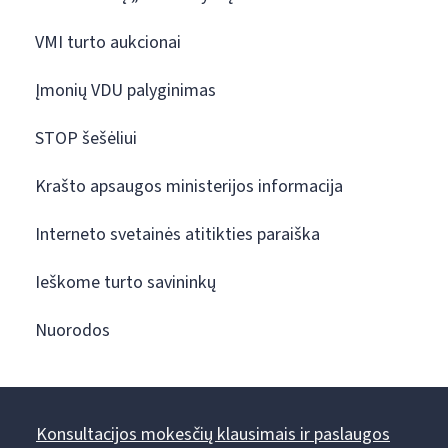
VMI turto aukcionai
Įmonių VDU palyginimas
STOP šešėliui
Krašto apsaugos ministerijos informacija
Interneto svetainės atitikties paraiška
Ieškome turto savininkų
Nuorodos
Konsultacijos mokesčių klausimais ir paslaugos