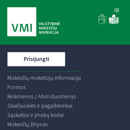
Prisijungti
Mokesčių mokėtojų informacija
Formos
Rinkmenos / Atviri duomenys
Skaičiuoklės ir pagalbininkai
Sąskaitos ir įmokų kodai
Mokesčių žinynas