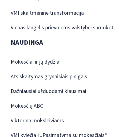
VMI skaitmeninė transformacija
Vienas langelis prievolėms valstybei sumokėti
NAUDINGA
Mokesčiai ir jų dydžiai
Atsiskaitymas grynaisiais pinigais
Dažniausiai užduodami klausimai
Mokesčių ABC
Viktorina moksleiviams
VMI kviečia į „Pasimatymą su mokesčiais“