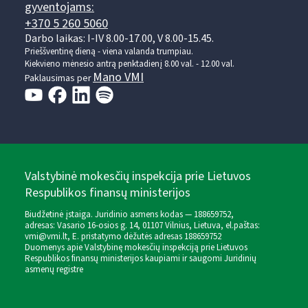
gyventojams:
+370 5 260 5060
Darbo laikas: I-IV 8.00-17.00, V 8.00-15.45.
Prieššventinę dieną - viena valanda trumpiau.
Kiekvieno mėnesio antrą penktadienį 8.00 val. - 12.00 val.
Mano VMI
Paklausimas per
Valstybinė mokesčių inspekcija prie Lietuvos
Respublikos finansų ministerijos
Biudžetinė įstaiga. Juridinio asmens kodas — 188659752,
adresas: Vasario 16-osios g. 14, 01107 Vilnius, Lietuva, el.paštas:
vmi@vmi.lt
, E. pristatymo dėžutės adresas 188659752
Duomenys apie Valstybinę mokesčių inspekciją prie Lietuvos
Respublikos finansų ministerijos kaupiami ir saugomi Juridinių
asmenų registre