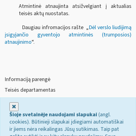
Atmintinė atnaujinta atsižvelgiant į aktualias
teisės aktų nuostatas.
Daugiau infromacijos rašte „
Dėl verslo liudijimą
įsigyjančio gyventojo atmintinės (trumposios)
atnaujinimo
“.
Informaciją parengė
Teisės departamentas
Uždaryti
Šioje svetainėje naudojami slapukai
(angl.
cookies). Būtinieji slapukai įdiegiami automatiškai
ir jiems nėra reikalingas Jūsų sutikimas. Taip pat