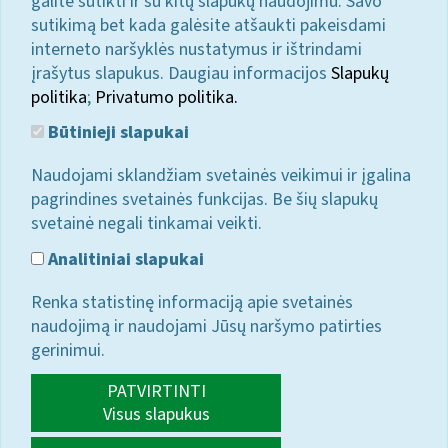
galite sutikti ir su kitų slapukų naudojimu. Savo
sutikimą bet kada galėsite atšaukti pakeisdami
interneto naršyklės nustatymus ir ištrindami
įrašytus slapukus. Daugiau informacijos
Slapukų
politika
;
Privatumo politika.
Būtinieji slapukai
Naudojami sklandžiam svetainės veikimui ir įgalina
pagrindines svetainės funkcijas. Be šių slapukų
svetainė negali tinkamai veikti.
Analitiniai slapukai
Renka statistinę informaciją apie svetainės
naudojimą ir naudojami Jūsų naršymo patirties
gerinimui.
PATVIRTINTI
Visus slapukus