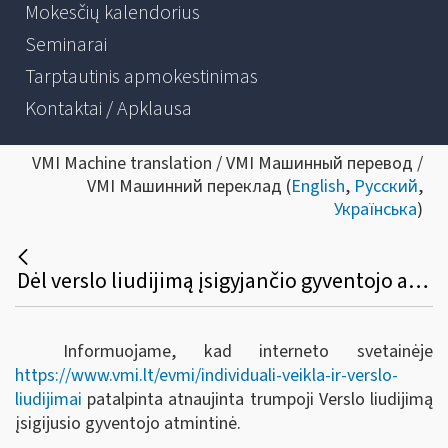
Mokesčių kalendorius
Seminarai
Tarptautinis apmokestinimas
Kontaktai / Apklausa
VMI Machine translation / VMI Машинный перевод /
VMI Машинний переклад (
English
,
Русский
,
Українська
)
Dėl verslo liudijimą įsigyjančio gyventojo atmintinės (trumposios) atnaujinimo
Informuojame, kad interneto svetainėje
https://www.vmi.lt/evmi/individuali-veikla-ir-verslo-
liudijimai
patalpinta atnaujinta trumpoji Verslo liudijimą
įsigijusio gyventojo atmintinė.