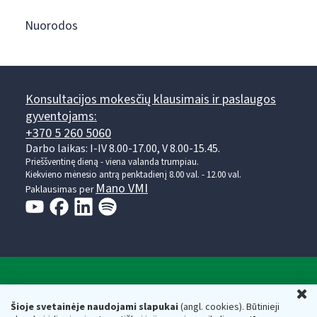
Nuorodos
Konsultacijos mokesčių klausimais ir paslaugos
gyventojams:
+370 5 260 5060
Darbo laikas: I-IV 8.00-17.00, V 8.00-15.45.
Prieššventinę dieną - viena valanda trumpiau.
Kiekvieno mėnesio antrą penktadienį 8.00 val. - 12.00 val.
Mano VMI
Paklausimas per
Valstybinė mokesčių inspekcija prie Lietuvos
U
Respublikos finansų ministerijos
Šioje svetainėje naudojami slapukai
(angl. cookies). Būtinieji