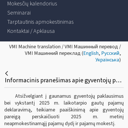
Mokesčių kalendorius
Seminarai
Tarptautinis apmokestinimas
Kontaktai / Apklausa
VMI Machine translation / VMI Машинный перевод /
VMI Машинний переклад (
English
,
Русский
,
Українська
)
Informacinis pranešimas apie gyventojų pareigą perskaičiuoti 2025 m. metinį neapmokestinamąjį pajamų dydį ir pajamų mokestį
Atsižvelgiant į gaunamus gyventojų paklausimus
bei vykstantį 2025 m. laikotarpio gautų pajamų
deklaravimą, teikiame paaiškinimą apie gyventojų
pareigą perskaičiuoti 2025 m. metinį
neapmokestinamąjį pajamų dydį ir pajamų mokestį.