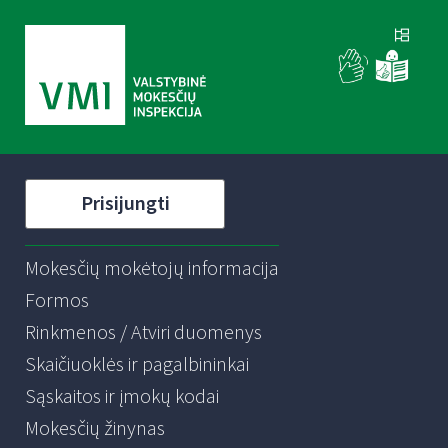
Prisijungti
Mokesčių mokėtojų informacija
Formos
Rinkmenos / Atviri duomenys
Skaičiuoklės ir pagalbininkai
Sąskaitos ir įmokų kodai
Mokesčių žinynas