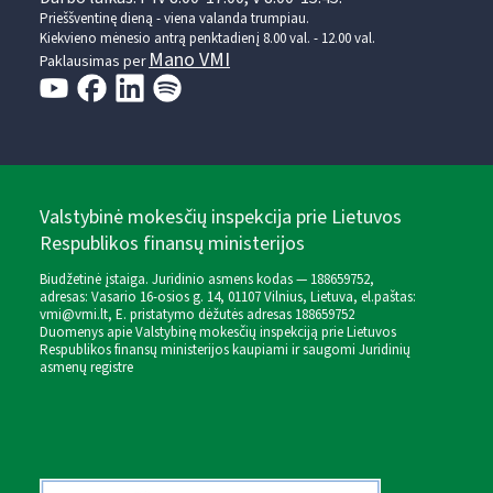
Prieššventinę dieną - viena valanda trumpiau.
Kiekvieno mėnesio antrą penktadienį 8.00 val. - 12.00 val.
Mano VMI
Paklausimas per
Valstybinė mokesčių inspekcija prie Lietuvos
Respublikos finansų ministerijos
Biudžetinė įstaiga. Juridinio asmens kodas — 188659752,
adresas: Vasario 16-osios g. 14, 01107 Vilnius, Lietuva, el.paštas:
vmi@vmi.lt
, E. pristatymo dėžutės adresas 188659752
Duomenys apie Valstybinę mokesčių inspekciją prie Lietuvos
Respublikos finansų ministerijos kaupiami ir saugomi Juridinių
asmenų registre