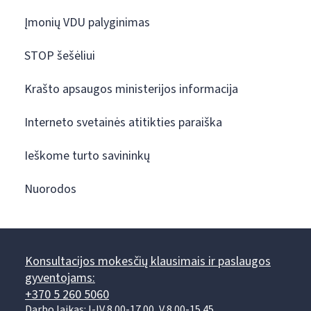
Įmonių VDU palyginimas
STOP šešėliui
Krašto apsaugos ministerijos informacija
Interneto svetainės atitikties paraiška
Ieškome turto savininkų
Nuorodos
Konsultacijos mokesčių klausimais ir paslaugos
gyventojams:
+370 5 260 5060
Darbo laikas: I-IV 8.00-17.00, V 8.00-15.45.