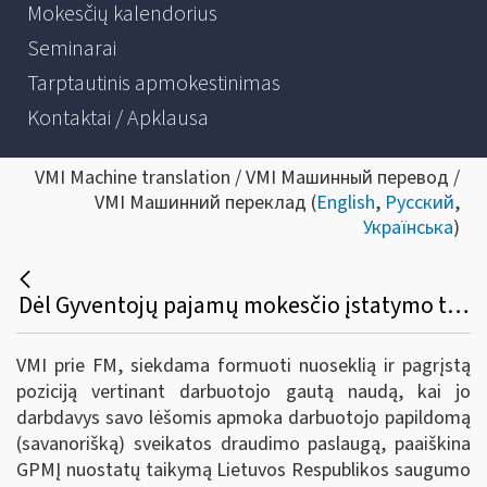
Mokesčių kalendorius
Seminarai
Tarptautinis apmokestinimas
Kontaktai / Apklausa
VMI Machine translation / VMI Машинный перевод /
VMI Машинний переклад (
English
,
Русский
,
Українська
)
Dėl Gyventojų pajamų mokesčio įstatymo taikymo apmokestinant darbuotojo gautą naudą darbdavio lėšomis apmokėjus papildomo (savanoriško) sveikatos draudimo paslaugą
VMI prie FM, siekdama formuoti nuoseklią ir pagrįstą
poziciją vertinant darbuotojo gautą naudą, kai jo
darbdavys savo lėšomis apmoka darbuotojo papildomą
(savanorišką) sveikatos draudimo paslaugą, paaiškina
GPMĮ nuostatų taikymą Lietuvos Respublikos saugumo