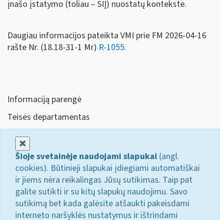
įnašo įstatymo (toliau – SIĮ) nuostatų kontekste.
Daugiau informacijos pateikta VMI prie FM 2026-04-16
rašte Nr. (18.18-31-1 Mr)
R-1055
.
Informaciją parengė
Teisės departamentas
Uždaryti
Šioje svetainėje naudojami slapukai
(angl.
cookies). Būtinieji slapukai įdiegiami automatiškai
ir jiems nėra reikalingas Jūsų sutikimas. Taip pat
galite sutikti ir su kitų slapukų naudojimu. Savo
sutikimą bet kada galėsite atšaukti pakeisdami
interneto naršyklės nustatymus ir ištrindami