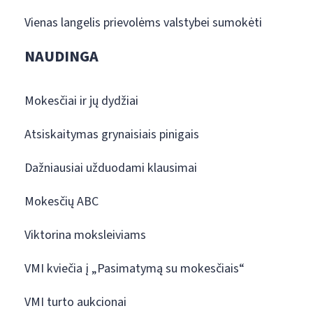
Vienas langelis prievolėms valstybei sumokėti
NAUDINGA
Mokesčiai ir jų dydžiai
Atsiskaitymas grynaisiais pinigais
Dažniausiai užduodami klausimai
Mokesčių ABC
Viktorina moksleiviams
VMI kviečia į „Pasimatymą su mokesčiais“
VMI turto aukcionai