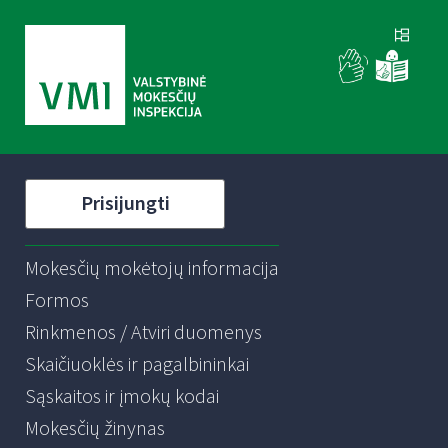
Prisijungti
Mokesčių mokėtojų informacija
Formos
Rinkmenos / Atviri duomenys
Skaičiuoklės ir pagalbininkai
Sąskaitos ir įmokų kodai
Mokesčių žinynas