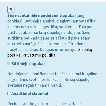
Uždaryti
Šioje svetainėje naudojami slapukai
(angl.
cookies). Būtinieji slapukai įdiegiami automatiškai
ir jiems nėra reikalingas Jūsų sutikimas. Taip pat
galite sutikti ir su kitų slapukų naudojimu. Savo
sutikimą bet kada galėsite atšaukti pakeisdami
interneto naršyklės nustatymus ir ištrindami
įrašytus slapukus. Daugiau informacijos
Slapukų
politika
;
Privatumo politika.
Būtinieji slapukai
Naudojami sklandžiam svetainės veikimui ir įgalina
pagrindines svetainės funkcijas. Be šių slapukų
svetainė negali tinkamai veikti.
Analitiniai slapukai
Renka statistinę informaciją apie svetainės