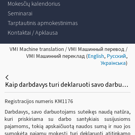
Mokesčių kalendorius
Seminarai
Tarptautinis apmokestinimas
Kontaktai / Apklausa
VMI Machine translation / VMI Машинный перевод /
VMI Машинний переклад (
English
,
Русский
,
Українська
)
Kaip darbdavys turi deklaruoti savo darbuotojams natūra suteiktą naudą?
Registracijos numeris KM1176
Darbdavys, savo darbuotojams suteikęs naudą natūra,
kuri priskiriama su darbo santykiais susijusioms
pajamoms, tokią apskaičiuotą naudos sumą ir nuo jos
sumokėtą pajamų mokestį turi deklaruoti atitinkamo