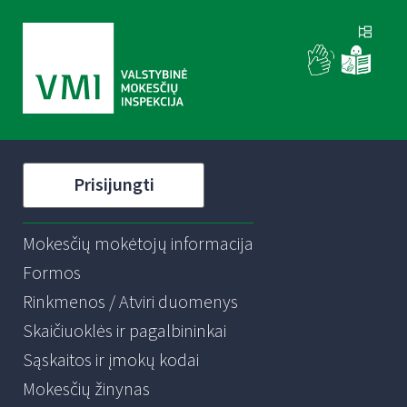
Prisijungti
Mokesčių mokėtojų informacija
Formos
Rinkmenos / Atviri duomenys
Skaičiuoklės ir pagalbininkai
Sąskaitos ir įmokų kodai
Mokesčių žinynas