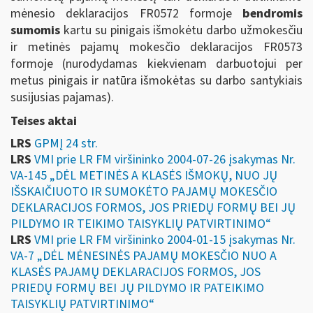
mėnesio deklaracijos FR0572 formoje
bendromis
sumomis
kartu su pinigais išmokėtu darbo užmokesčiu
ir metinės pajamų mokesčio deklaracijos FR0573
formoje (nurodydamas kiekvienam darbuotojui per
metus pinigais ir natūra išmokėtas su darbo santykiais
susijusias pajamas).
Teises aktai
LRS
GPMĮ 24 str.
LRS
VMI prie LR FM viršininko 2004-07-26 įsakymas Nr.
VA-145 „DĖL METINĖS A KLASĖS IŠMOKŲ, NUO JŲ
IŠSKAIČIUOTO IR SUMOKĖTO PAJAMŲ MOKESČIO
DEKLARACIJOS FORMOS, JOS PRIEDŲ FORMŲ BEI JŲ
PILDYMO IR TEIKIMO TAISYKLIŲ PATVIRTINIMO“
LRS
VMI prie LR FM viršininko 2004-01-15 įsakymas Nr.
VA-7 „DĖL MĖNESINĖS PAJAMŲ MOKESČIO NUO A
KLASĖS PAJAMŲ DEKLARACIJOS FORMOS, JOS
PRIEDŲ FORMŲ BEI JŲ PILDYMO IR PATEIKIMO
TAISYKLIŲ PATVIRTINIMO“