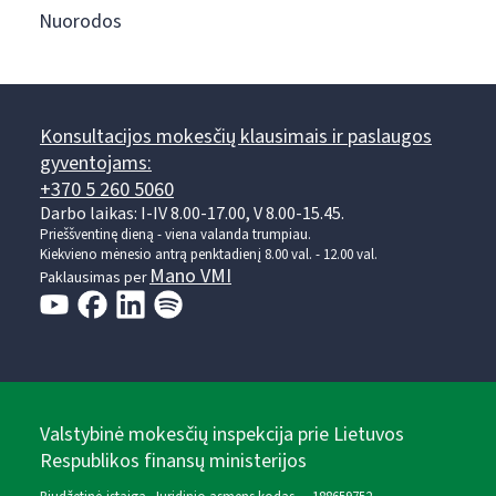
Nuorodos
Konsultacijos mokesčių klausimais ir paslaugos
gyventojams:
+370 5 260 5060
Darbo laikas: I-IV 8.00-17.00, V 8.00-15.45.
Prieššventinę dieną - viena valanda trumpiau.
Kiekvieno mėnesio antrą penktadienį 8.00 val. - 12.00 val.
Mano VMI
Paklausimas per
Valstybinė mokesčių inspekcija prie Lietuvos
Respublikos finansų ministerijos