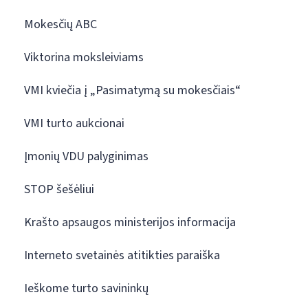
Mokesčių ABC
Viktorina moksleiviams
VMI kviečia į „Pasimatymą su mokesčiais“
VMI turto aukcionai
Įmonių VDU palyginimas
STOP šešėliui
Krašto apsaugos ministerijos informacija
Interneto svetainės atitikties paraiška
Ieškome turto savininkų