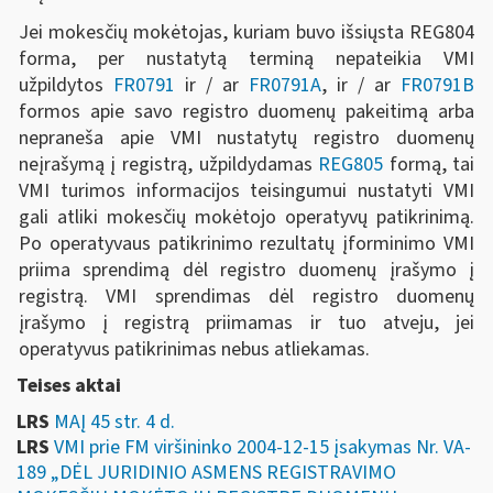
Jei mokesčių mokėtojas, kuriam buvo išsiųsta REG804
forma, per nustatytą terminą nepateikia VMI
užpildytos
FR079
1
ir / ar
FR0791A
, ir / ar
FR0791B
formos apie savo registro duomenų pakeitimą arba
nepraneša apie VMI nustatytų registro duomenų
neįrašymą į registrą, užpildydamas
REG805
formą, tai
VMI turimos informacijos teisingumui nustatyti VMI
gali atliki mokesčių mokėtojo operatyvų patikrinimą.
Po operatyvaus patikrinimo rezultatų įforminimo VMI
priima sprendimą dėl registro duomenų įrašymo į
registrą. VMI sprendimas dėl registro duomenų
įrašymo į registrą priimamas ir tuo atveju, jei
operatyvus patikrinimas nebus atliekamas.
Teises aktai
LRS
MAĮ 45 str. 4 d.
LRS
VMI prie FM viršininko 2004-12-15 įsakymas Nr. VA-
189 „DĖL JURIDINIO ASMENS REGISTRAVIMO