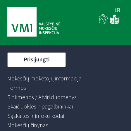
Prisijungti
Mokesčių mokėtojų informacija
Formos
Rinkmenos / Atviri duomenys
Skaičiuoklės ir pagalbininkai
Sąskaitos ir įmokų kodai
Mokesčių žinynas