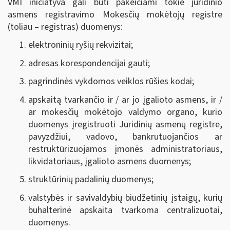
VMI iniciatyva gali būti pakeičiami tokie juridinio
asmens registravimo Mokesčių mokėtojų registre
(toliau – registras) duomenys:
elektroninių ryšių rekvizitai;
adresas korespondencijai gauti;
pagrindinės vykdomos veiklos rūšies kodai;
apskaitą tvarkančio ir / ar jo įgalioto asmens, ir /
ar mokesčių mokėtojo valdymo organo, kurio
duomenys įregistruoti Juridinių asmenų registre,
pavyzdžiui, vadovo, bankrutuojančios ar
restruktūrizuojamos įmonės administratoriaus,
likvidatoriaus, įgalioto asmens duomenys;
struktūrinių padalinių duomenys;
valstybės ir savivaldybių biudžetinių įstaigų, kurių
buhalterinė apskaita tvarkoma centralizuotai,
duomenys.