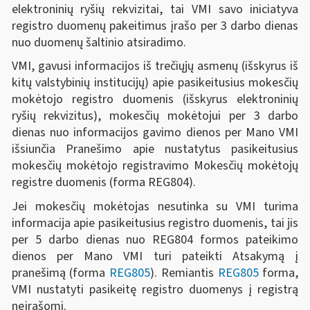
elektroninių ryšių rekvizitai, tai VMI savo iniciatyva
registro duomenų pakeitimus įrašo per 3 darbo dienas
nuo duomenų šaltinio atsiradimo.
VMI, gavusi informacijos iš trečiųjų asmenų (išskyrus iš
kitų valstybinių institucijų) apie pasikeitusius mokesčių
mokėtojo registro duomenis (išskyrus elektroninių
ryšių rekvizitus), mokesčių mokėtojui per 3 darbo
dienas nuo informacijos gavimo dienos per Mano VMI
išsiunčia Pranešimo apie nustatytus pasikeitusius
mokesčių mokėtojo registravimo Mokesčių mokėtojų
registre duomenis (forma REG804).
Jei mokesčių mokėtojas nesutinka su VMI turima
informacija apie pasikeitusius registro duomenis, tai jis
per 5 darbo dienas nuo REG804 formos pateikimo
dienos per Mano VMI turi pateikti Atsakymą į
pranešimą (forma
REG805
). Remiantis
REG805
forma,
VMI nustatyti pasikeitę registro duomenys į registrą
neįrašomi.