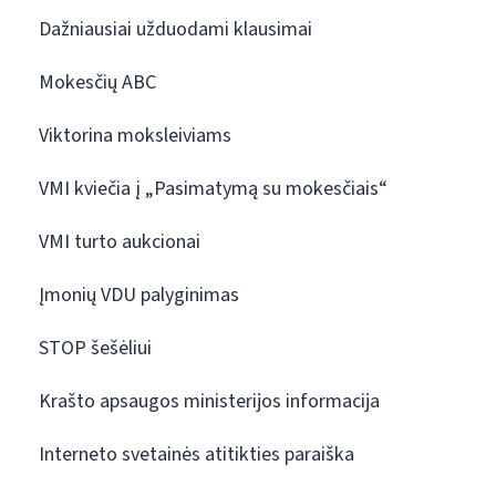
Dažniausiai užduodami klausimai
Mokesčių ABC
Viktorina moksleiviams
VMI kviečia į „Pasimatymą su mokesčiais“
VMI turto aukcionai
Įmonių VDU palyginimas
STOP šešėliui
Krašto apsaugos ministerijos informacija
Interneto svetainės atitikties paraiška