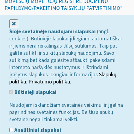
MOKESČIŲ MOKĖTOJŲ REGISTRE DUOMENŲ
PAPILDYMO/PAKEITIMO TAISYKLIŲ PATVIRTINIMO“
Uždaryti
Šioje svetainėje naudojami slapukai
(angl.
cookies). Būtinieji slapukai įdiegiami automatiškai
ir jiems nėra reikalingas Jūsų sutikimas. Taip pat
galite sutikti ir su kitų slapukų naudojimu. Savo
sutikimą bet kada galėsite atšaukti pakeisdami
interneto naršyklės nustatymus ir ištrindami
įrašytus slapukus. Daugiau informacijos
Slapukų
politika
;
Privatumo politika.
Būtinieji slapukai
Naudojami sklandžiam svetainės veikimui ir įgalina
pagrindines svetainės funkcijas. Be šių slapukų
svetainė negali tinkamai veikti.
Analitiniai slapukai