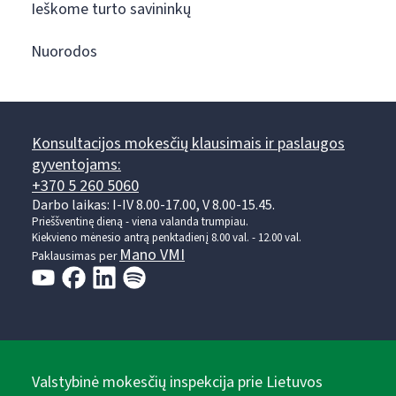
Ieškome turto savininkų
Nuorodos
Konsultacijos mokesčių klausimais ir paslaugos
gyventojams:
+370 5 260 5060
Darbo laikas: I-IV 8.00-17.00, V 8.00-15.45.
Prieššventinę dieną - viena valanda trumpiau.
Kiekvieno mėnesio antrą penktadienį 8.00 val. - 12.00 val.
Mano VMI
Paklausimas per
Valstybinė mokesčių inspekcija prie Lietuvos