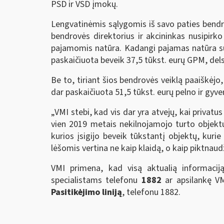
PSD ir VSD įmokų.
Lengvatinėmis sąlygomis iš savo paties bendrov
bendrovės direktorius ir akcininkas nusipirko
pajamomis natūra. Kadangi pajamas natūra su
paskaičiuota beveik 37,5 tūkst. eurų GPM, dels
Be to, tiriant šios bendrovės veiklą paaiškėj
dar paskaičiuota 51,5 tūkst. eurų pelno ir gyve
„VMI stebi, kad vis dar yra atvejų, kai privatu
vien 2019 metais nekilnojamojo turto objekt
kurios įsigijo beveik tūkstantį objektų, kur
lėšomis vertina ne kaip klaidą, o kaip piktna
VMI primena, kad visą aktualią informaci
specialistams telefonu
1882
ar apsilankę VM
Pasitikėjimo liniją
, telefonu 1882.