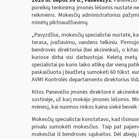
2020 m. liepos 30 d., Panevėžys.
Panevėžio 
poreikių tenkinimą įmonės lėšomis nustatė ne 
reikmėms. Mokesčių administratorius pažymi,
minėtų piktnaudžiavimų.
„Pavyzdžiui, mokesčių specialistai nustatė, 
terasa, įvažiavimu, vandens telkiniu. Pirmoj
bendrovės direktoriui (bei akcininkui), o kit
kuriose dirba visi darbuotojai. Keletą me
specialistai po kurio laiko atlikę dar vieną 
paskaičiuota į biudžetą sumokėti 60 tūkst. eur
AVMI Kontrolės departamento direktorius Vid
Kitos Panevėžio įmonės direktorė ir akcinink
sostinėje, už kurį mokėjo įmonės lėšomis. Min
mėnesį, kai nuomos rinkos kaina siekė beveik 
Mokesčių specialistai konstatavo, kad išsinu
privalu sumokėti mokesčius. Taip pat pajamo
mokesčiai iš bendrovės sąskaitos. Dėl abiejų