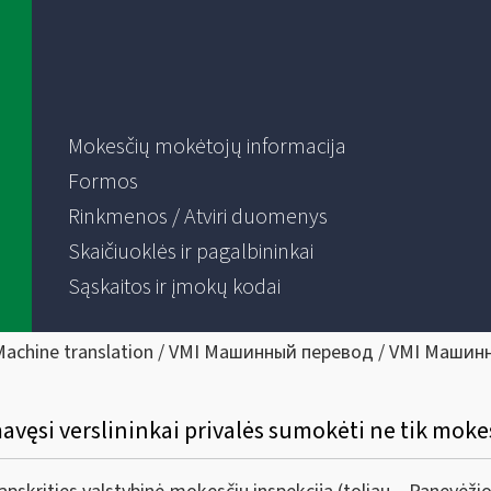
Mokesčių mokėtojų informacija
Formos
Rinkmenos / Atviri duomenys
Skaičiuoklės ir pagalbininkai
Sąskaitos ir įmokų kodai
Machine translation / VMI Машинный перевод / VMI Машин
vęsi verslininkai privalės sumokėti ne tik mokes