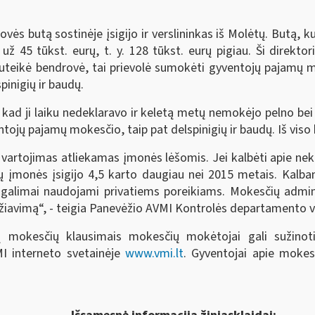
ės butą sostinėje įsigijo ir verslininkas iš Molėtų. Butą, k
 už 45 tūkst. eurų, t. y. 128 tūkst. eurų pigiau. Ši direkto
teikė bendrovė, tai prievolė sumokėti gyventojų pajamų m
pinigių ir baudų.
o, kad ji laiku nedeklaravo ir keletą metų nemokėjo pelno b
ntojų pajamų mokesčio, taip pat delspinigių ir baudų. Iš viso
s vartojimas atliekamas įmonės lėšomis. Jei kalbėti apie neki
ų įmonės įsigijo 4,5 karto daugiau nei 2015 metais. Kalba
ie galimai naudojami privatiems poreikiams. Mokesčių admi
udžiavimą“, - teigia Panevėžio AVMI Kontrolės departamento 
ją mokesčių klausimais mokesčių mokėtojai gali sužinot
I interneto svetainėje
www.vmi.lt
. Gyventojai apie mokes