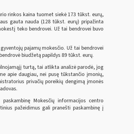
urio rinkos kaina tuomet siekė 173 tūkst. eurų,
riaus gauta nauda (128 tūkst. eurų) pripažinta
okestį teko bendrovei. Už tai bendrovei buvo
ei gyventojų pajamų mokesčio. Už tai bendrovei
 bendrovė biudžetą papildys 89 tūkst. eurų.
lnojamąjį turtą, tai atlikta analizė parodė, jog
me apie daugiau, nei pusę tūkstančio įmonių,
nistratorius privačių poreikių dengimą įmonės
vadovas.
i paskambinę Mokesčių informacijos centro
tinius pažeidimus gali pranešti paskambinę į