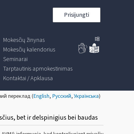
Prisijungti
Mokesčių žinynas
Mokesčių kalendorius
Seminarai
Tarptautinis apmokestinimas
Kontaktai / Apklausa
ний переклад (
English
,
Русский
,
Українська
)
čius, bet ir delspinigius bei baudas