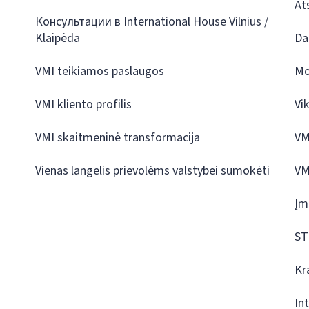
At
Консультации в International House Vilnius /
Klaipėda
Da
VMI teikiamos paslaugos
Mo
VMI kliento profilis
Vi
VMI skaitmeninė transformacija
VM
Vienas langelis prievolėms valstybei sumokėti
VM
Įm
ST
Kr
In