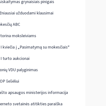
siskaitymas grynaisiais pinigais
žniausiai užduodami klausimai
kesčių ABC
ktorina moksleiviams
I kviečia į „Pasimatymą su mokesčiais“
I turto aukcionai
onių VDU palyginimas
OP šešėliui
ašto apsaugos ministerijos informacija
terneto svetainės atitikties paraiška