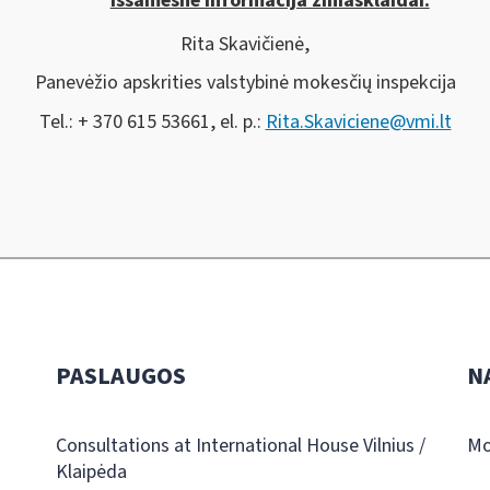
Išsamesnė informacija žiniasklaidai:
Rita Skavičienė,
Panevėžio apskrities valstybinė mokesčių inspekcija
Tel.: + 370 615 53661, el. p.:
Rita.Skaviciene@vmi.lt
PASLAUGOS
N
Consultations at International House Vilnius /
Mo
Klaipėda