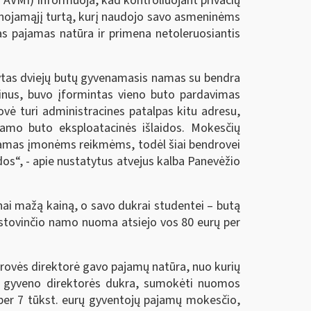
o AVMI) informuoja, kad kontroliuojant privačių
ilnojamąjį turtą, kurį naudojo savo asmeninėms
s pajamas natūra ir primena netoleruosiantis
tytas dviejų butų gyvenamasis namas su bendra
aginus, buvo įformintas vieno buto pardavimas
ovė turi administracines patalpas kitu adresu,
amo buto eksploatacinės išlaidos. Mokesčių
dojamas įmonėms reikmėms, todėl šiai bendrovei
dos“, - apie nustatytus atvejus kalba Panevėžio
ai mažą kainą, o savo dukrai studentei – butą
o stovinčio namo nuoma atsiejo vos 80 eurų per
rovės direktorė gavo pajamų natūra, nuo kurių
ame gyveno direktorės dukra, sumokėti nuomos
 per 7 tūkst. eurų gyventojų pajamų mokesčio,