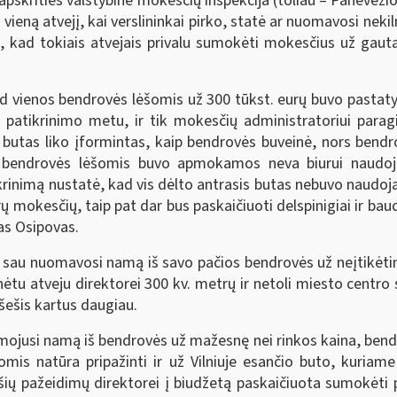
apskrities valstybinė mokesčių inspekcija (toliau – Panevėži
vieną atvejį, kai verslininkai pirko, statė ar nuomavosi nek
 kad tokiais atvejais privalu sumokėti mokesčius už gauta
kad vienos bendrovės lėšomis už 300 tūkst. eurų buvo pasta
o patikrinimo metu, ir tik mokesčių administratoriui par
as butas liko įformintas, kaip bendrovės buveinė, nors bendr
tų bendrovės lėšomis buvo apmokamos neva biurui naudoj
patikrinimą nustatė, kad vis dėlto antrasis butas nebuvo nau
ų mokesčių, taip pat dar bus paskaičiuoti delspinigiai ir bau
as Osipovas.
ė sau nuomavosi namą iš savo pačios bendrovės už neįtikėtin
ėtu atveju direktorei 300 kv. metrų ir netoli miesto centr
šešis kartus daugiau.
omojusi namą iš bendrovės už mažesnę nei rinkos kaina, bend
mis natūra pripažinti ir už Vilniuje esančio buto, kuri
 šių pažeidimų direktorei į biudžetą paskaičiuota sumokėti