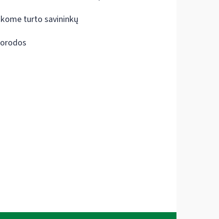
škome turto savininkų
orodos