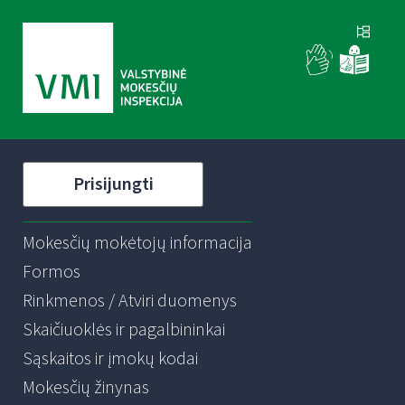
Prisijungti
Mokesčių mokėtojų informacija
Formos
Rinkmenos / Atviri duomenys
Skaičiuoklės ir pagalbininkai
Sąskaitos ir įmokų kodai
Mokesčių žinynas