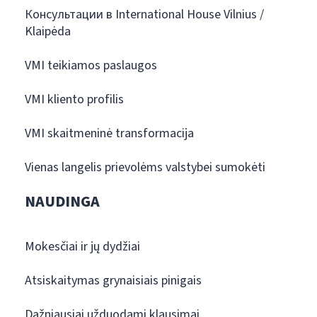
Консультации в International House Vilnius /
Klaipėda
VMI teikiamos paslaugos
VMI kliento profilis
VMI skaitmeninė transformacija
Vienas langelis prievolėms valstybei sumokėti
NAUDINGA
Mokesčiai ir jų dydžiai
Atsiskaitymas grynaisiais pinigais
Dažniausiai užduodami klausimai