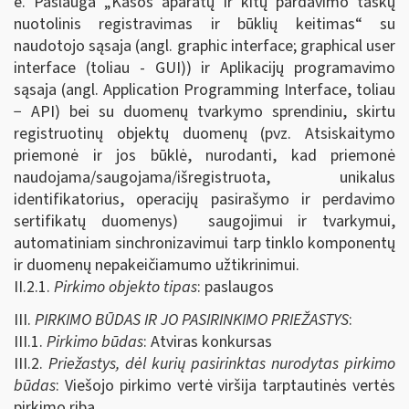
e. Paslauga „Kasos aparatų ir kitų pardavimo taškų
nuotolinis registravimas ir būklių keitimas“ su
naudotojo sąsaja (angl. graphic interface; graphical user
interface (toliau - GUI)) ir Aplikacijų programavimo
sąsaja (angl. Application Programming Interface, toliau
− API) bei su duomenų tvarkymo sprendiniu, skirtu
registruotinų objektų duomenų (pvz. Atsiskaitymo
priemonė ir jos būklė, nurodanti, kad priemonė
naudojama/saugojama/išregistruota, unikalus
identifikatorius, operacijų pasirašymo ir perdavimo
sertifikatų duomenys) saugojimui ir tvarkymui,
automatiniam sinchronizavimui tarp tinklo komponentų
ir duomenų nepakeičiamumo užtikrinimui.
II.2.1.
Pirkimo objekto tipas
: paslaugos
III.
PIRKIMO BŪDAS IR JO PASIRINKIMO PRIEŽASTYS
:
III.1.
Pirkimo būdas
: Atviras konkursas
III.2.
Priežastys, dėl kurių pasirinktas nurodytas pirkimo
būdas
: Viešojo pirkimo vertė viršija tarptautinės vertės
pirkimo ribą.