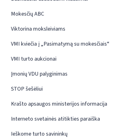
Mokesčių ABC
Viktorina moksleiviams
VMI kviečia į „Pasimatymą su mokesčiais“
VMI turto aukcionai
Įmonių VDU palyginimas
STOP šešėliui
Krašto apsaugos ministerijos informacija
Interneto svetainės atitikties paraiška
Ieškome turto savininkų