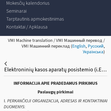
Mokesčių kalendorius
Seminarai
Tarptautinis apmokestinimas
Kontaktai / Apklausa
VMI Machine translation / VMI Машинный перевод /
VMI Машинний переклад (
English
,
Русский
,
Українська
)
Elektroninių kasos aparatų posistemio (i.EKA) e. Paslaugos „Kasos aparatų ir kitų pardavimo taškų nuotolinis registravimas ir būklių keitimas
INFORMACIJA APIE PRADEDAMUS PIRKIMUS
Paslaugų pirkimai
I.
PERKANČIOJI ORGANIZACIJA, ADRESAS IR KONTAKTINIAI
DUOMENYS
: