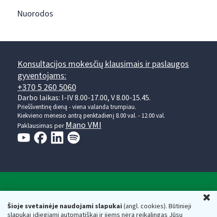
Nuorodos
Konsultacijos mokesčių klausimais ir paslaugos
gyventojams:
+370 5 260 5060
Darbo laikas: I-IV 8.00-17.00, V 8.00-15.45.
Prieššventinę dieną - viena valanda trumpiau.
Kiekvieno mėnesio antrą penktadienį 8.00 val. - 12.00 val.
Mano VMI
Paklausimas per
Valstybinė mokesčių inspekcija prie Lietuvos
U
Respublikos finansų ministerijos
Šioje svetainėje naudojami slapukai
(angl. cookies). Būtinieji
slapukai įdiegiami automatiškai ir jiems nėra reikalingas Jūsų