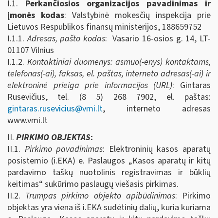
I.1.
Perkančiosios organizacijos pavadinimas ir
įmonės kodas
: Valstybinė mokesčių inspekcija prie
Lietuvos Respublikos finansų ministerijos, 188659752
I.1.1.
Adresas, pašto kodas
: Vasario 16-osios g. 14, LT-
01107 Vilnius
I.1.2.
Kontaktiniai duomenys: asmuo(-enys) kontaktams,
telefonas(-ai), faksas, el. paštas, interneto adresas(-ai) ir
elektroninė prieiga prie informacijos (URL)
: Gintaras
Rusevičius, tel. (8 5) 268 7902, el. paštas:
gintaras.rusevicius@vmi.lt
, interneto adresas
www.vmi.lt
II.
PIRKIMO OBJEKTAS
:
II.1.
Pirkimo pavadinimas
: Elektroninių kasos aparatų
posistemio (i.EKA) e. Paslaugos „Kasos aparatų ir kitų
pardavimo taškų nuotolinis registravimas ir būklių
keitimas“ sukūrimo paslaugų viešasis pirkimas.
II.2.
Trumpas pirkimo objekto apibūdinimas
: Pirkimo
objektas yra viena iš i.EKA sudėtinių dalių, kuria kuriama