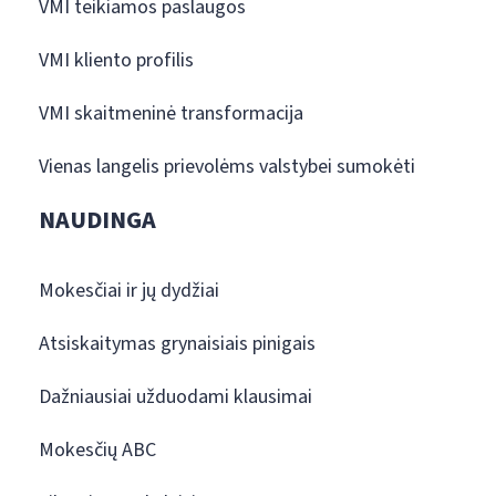
VMI teikiamos paslaugos
VMI kliento profilis
VMI skaitmeninė transformacija
Vienas langelis prievolėms valstybei sumokėti
NAUDINGA
Mokesčiai ir jų dydžiai
Atsiskaitymas grynaisiais pinigais
Dažniausiai užduodami klausimai
Mokesčių ABC