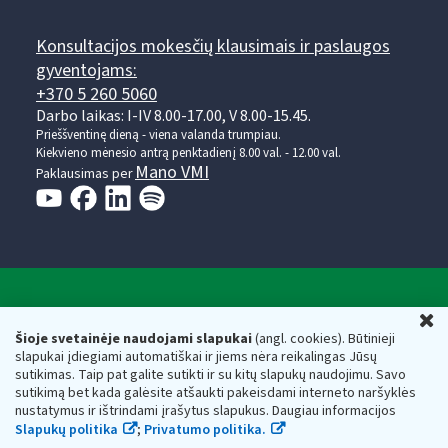
Konsultacijos mokesčių klausimais ir paslaugos
gyventojams:
+370 5 260 5060
Darbo laikas: I-IV 8.00-17.00, V 8.00-15.45.
Prieššventinę dieną - viena valanda trumpiau.
Kiekvieno mėnesio antrą penktadienį 8.00 val. - 12.00 val.
Mano VMI
Paklausimas per
Valstybinė mokesčių inspekcija prie Lietuvos
U
Respublikos finansų ministerijos
Šioje svetainėje naudojami slapukai
(angl. cookies). Būtinieji
slapukai įdiegiami automatiškai ir jiems nėra reikalingas Jūsų
Biudžetinė įstaiga. Juridinio asmens kodas — 188659752,
sutikimas. Taip pat galite sutikti ir su kitų slapukų naudojimu. Savo
adresas: Vasario 16-osios g. 14, 01107 Vilnius, Lietuva, el.paštas:
sutikimą bet kada galėsite atšaukti pakeisdami interneto naršyklės
vmi@vmi.lt
, E. pristatymo dėžutės adresas 188659752
nustatymus ir ištrindami įrašytus slapukus. Daugiau informacijos
Duomenys apie Valstybinę mokesčių inspekciją prie Lietuvos
Slapukų politika
;
Privatumo politika.
Respublikos finansų ministerijos kaupiami ir saugomi Juridinių