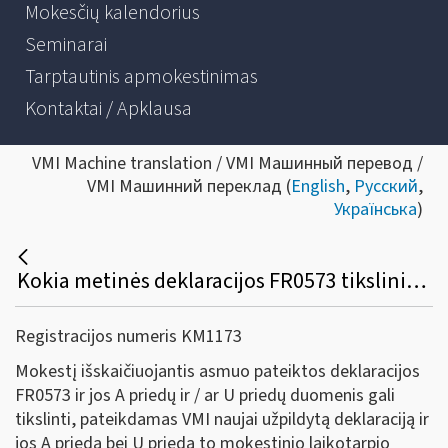
Mokesčių kalendorius
Seminarai
Tarptautinis apmokestinimas
Kontaktai / Apklausa
VMI Machine translation / VMI Машинный перевод /
VMI Машинний переклад (
English
,
Русский
,
Українська
)
Kokia metinės deklaracijos FR0573 tikslinimo tvarka?
Registracijos numeris KM1173
Mokestį išskaičiuojantis asmuo pateiktos deklaracijos
FR0573 ir jos A priedų ir / ar U priedų duomenis gali
tikslinti, pateikdamas VMI naujai užpildytą deklaraciją ir
jos A priedą bei U priedą to mokestinio laikotarpio