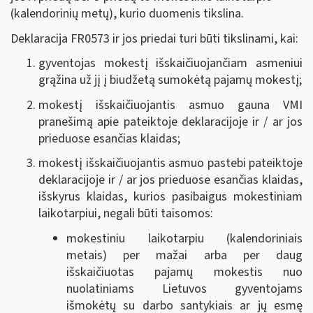
(kalendorinių metų), kurio duomenis tikslina.
Deklaracija FR0573 ir jos priedai turi būti tikslinami, kai:
gyventojas mokestį išskaičiuojančiam asmeniui
grąžina už jį į biudžetą sumokėtą pajamų mokestį;
mokestį išskaičiuojantis asmuo gauna VMI
pranešimą apie pateiktoje deklaracijoje ir / ar jos
prieduose esančias klaidas;
mokestį išskaičiuojantis asmuo pastebi pateiktoje
deklaracijoje ir / ar jos prieduose esančias klaidas,
išskyrus klaidas, kurios pasibaigus mokestiniam
laikotarpiui, negali būti taisomos:
mokestiniu laikotarpiu (kalendoriniais
metais) per mažai arba per daug
išskaičiuotas pajamų mokestis nuo
nuolatiniams Lietuvos gyventojams
išmokėtų su darbo santykiais ar jų esmę