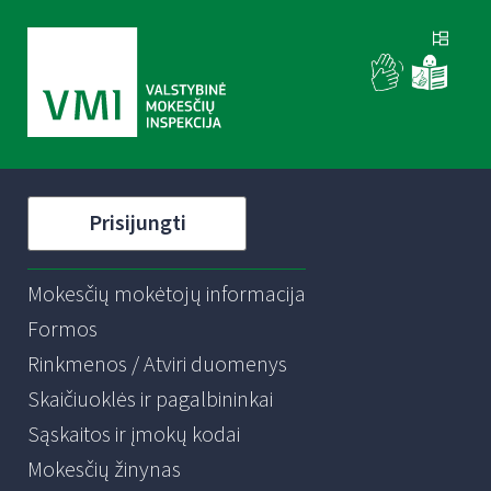
Prisijungti
Mokesčių mokėtojų informacija
Formos
Rinkmenos / Atviri duomenys
Skaičiuoklės ir pagalbininkai
Sąskaitos ir įmokų kodai
Mokesčių žinynas