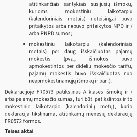
atitinkančiais santykiais susijusių išmokų,
kurioms mokestiniu laikotarpiu
(kalendoriniais metais) neteisingai buvo
pritaikytos arba nebuvo pritaikytos NPD ir /
arba PNPD sumos;
mokestiniu laikotarpiu (kalendoriniais
metais) per daug išskaičiuotas pajamų
mokestis (pvz., išmokos buvo
apmokestintos per dideliu mokesčio tarifu,
pajamų mokestis buvo išskaičiuotas nuo
neapmokestinamųjų išmokų ir pan.).
Deklaracijoje FR0573 patikslinus A klasės išmokų ir /
arba pajamų mokesčio sumas, turi būti patikslintos ir to
mokestinio laikotarpio (kalendorinių metų), kurio
deklaracija tikslinama, atitinkamų mėnesių deklaracijų
FR0572 formos.
Teises aktai