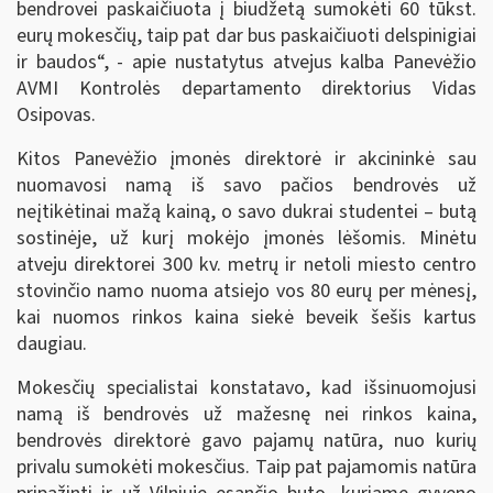
bendrovei paskaičiuota į biudžetą sumokėti 60 tūkst.
eurų mokesčių, taip pat dar bus paskaičiuoti delspinigiai
ir baudos“, - apie nustatytus atvejus kalba Panevėžio
AVMI Kontrolės departamento direktorius Vidas
Osipovas.
Kitos Panevėžio įmonės direktorė ir akcininkė sau
nuomavosi namą iš savo pačios bendrovės už
neįtikėtinai mažą kainą, o savo dukrai studentei – butą
sostinėje, už kurį mokėjo įmonės lėšomis. Minėtu
atveju direktorei 300 kv. metrų ir netoli miesto centro
stovinčio namo nuoma atsiejo vos 80 eurų per mėnesį,
kai nuomos rinkos kaina siekė beveik šešis kartus
daugiau.
Mokesčių specialistai konstatavo, kad išsinuomojusi
namą iš bendrovės už mažesnę nei rinkos kaina,
bendrovės direktorė gavo pajamų natūra, nuo kurių
privalu sumokėti mokesčius. Taip pat pajamomis natūra