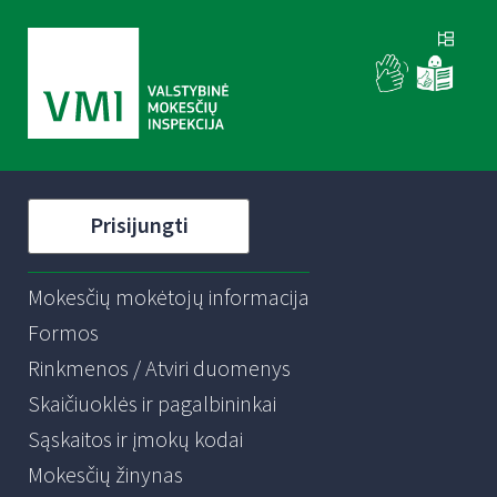
Prisijungti
Mokesčių mokėtojų informacija
Formos
Rinkmenos / Atviri duomenys
Skaičiuoklės ir pagalbininkai
Sąskaitos ir įmokų kodai
Mokesčių žinynas