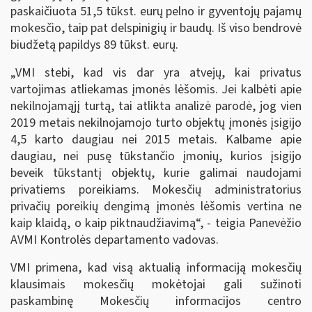
paskaičiuota 51,5 tūkst. eurų pelno ir gyventojų pajamų
mokesčio, taip pat delspinigių ir baudų. Iš viso bendrovė
biudžetą papildys 89 tūkst. eurų.
„VMI stebi, kad vis dar yra atvejų, kai privatus
vartojimas atliekamas įmonės lėšomis. Jei kalbėti apie
nekilnojamąjį turtą, tai atlikta analizė parodė, jog vien
2019 metais nekilnojamojo turto objektų įmonės įsigijo
4,5 karto daugiau nei 2015 metais. Kalbame apie
daugiau, nei pusę tūkstančio įmonių, kurios įsigijo
beveik tūkstantį objektų, kurie galimai naudojami
privatiems poreikiams. Mokesčių administratorius
privačių poreikių dengimą įmonės lėšomis vertina ne
kaip klaidą, o kaip piktnaudžiavimą“, - teigia Panevėžio
AVMI Kontrolės departamento vadovas.
VMI primena, kad visą aktualią informaciją mokesčių
klausimais mokesčių mokėtojai gali sužinoti
paskambinę Mokesčių informacijos centro