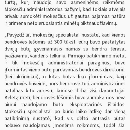
turtą, kurį naudojo savo asmeninėms reikmėms.
Mokesčių administratorius pažymi, kad tokiais atvejais
privalu sumokėti mokesčius už gautas pajamas natūra
ir primena netoleruosiantis minėtų piktnaudžiavimų.
„Pavyzdžiui, mokesčių specialistai nustatė, kad vienos
bendrovės lėšomis už 300 tūkst. eurų buvo pastatytas
dviejų butų gyvenamasis namas su bendra terasa,
įvažiavimu, vandens telkiniu. Pirmojo patikrinimo metu,
ir tik mokesčių administratoriui paraginus, buvo
įformintas vieno buto pardavimas bendrovės direktoriui
(bei akcininkui), o kitas butas liko įformintas, kaip
bendrovės buveinė, nors bendrovė turi administracines
patalpas kitu adresu, kuriose dirba visi darbuotojai.
Keletą metų bendrovės lėšomis buvo apmokamos neva
biurui naudojamo buto eksploatacinės išlaidos.
Mokesčių specialistai po kurio laiko atlikę dar vieną
patikrinimą nustatė, kad vis dėlto antrasis butas
nebuvo naudojamas įmonėms reikmėms, todėl šiai