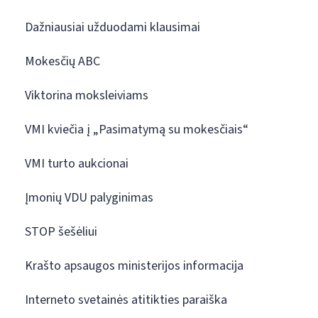
Dažniausiai užduodami klausimai
Mokesčių ABC
Viktorina moksleiviams
VMI kviečia į „Pasimatymą su mokesčiais“
VMI turto aukcionai
Įmonių VDU palyginimas
STOP šešėliui
Krašto apsaugos ministerijos informacija
Interneto svetainės atitikties paraiška