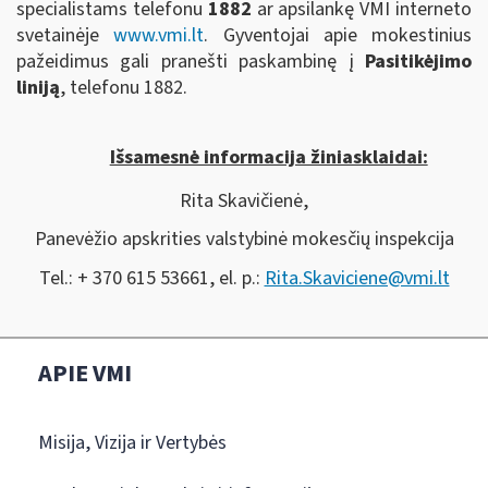
specialistams telefonu
1882
ar apsilankę VMI interneto
svetainėje
www.vmi.lt
. Gyventojai apie mokestinius
pažeidimus gali pranešti paskambinę į
Pasitikėjimo
liniją
, telefonu 1882.
Išsamesnė informacija žiniasklaidai:
Rita Skavičienė,
Panevėžio apskrities valstybinė mokesčių inspekcija
Tel.: + 370 615 53661, el. p.:
Rita.Skaviciene@vmi.lt
APIE VMI
Misija, Vizija ir Vertybės