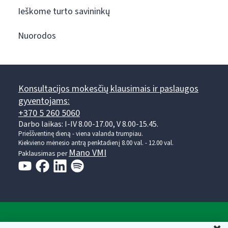
Ieškome turto savininkų
Nuorodos
Konsultacijos mokesčių klausimais ir paslaugos
gyventojams:
+370 5 260 5060
Darbo laikas: I-IV 8.00-17.00, V 8.00-15.45.
Prieššventinę dieną - viena valanda trumpiau.
Kiekvieno mėnesio antrą penktadienį 8.00 val. - 12.00 val.
Mano VMI
Paklausimas per
Valstybinė mokesčių inspekcija prie Lietuvos
U