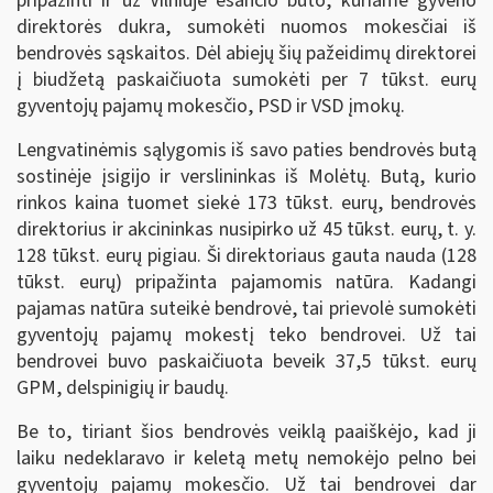
pripažinti ir už Vilniuje esančio buto, kuriame gyveno
direktorės dukra, sumokėti nuomos mokesčiai iš
bendrovės sąskaitos. Dėl abiejų šių pažeidimų direktorei
į biudžetą paskaičiuota sumokėti per 7 tūkst. eurų
gyventojų pajamų mokesčio, PSD ir VSD įmokų.
Lengvatinėmis sąlygomis iš savo paties bendrovės butą
sostinėje įsigijo ir verslininkas iš Molėtų. Butą, kurio
rinkos kaina tuomet siekė 173 tūkst. eurų, bendrovės
direktorius ir akcininkas nusipirko už 45 tūkst. eurų, t. y.
128 tūkst. eurų pigiau. Ši direktoriaus gauta nauda (128
tūkst. eurų) pripažinta pajamomis natūra. Kadangi
pajamas natūra suteikė bendrovė, tai prievolė sumokėti
gyventojų pajamų mokestį teko bendrovei. Už tai
bendrovei buvo paskaičiuota beveik 37,5 tūkst. eurų
GPM, delspinigių ir baudų.
Be to, tiriant šios bendrovės veiklą paaiškėjo, kad ji
laiku nedeklaravo ir keletą metų nemokėjo pelno bei
gyventojų pajamų mokesčio. Už tai bendrovei dar