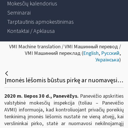
Mokesčių kalendorius
Seminarai
Tarptautinis apmokestinimas
Kontaktai / Apklausa
VMI Machine translation / VMI Машинный перевод /
VMI Машинний переклад (
English
,
Русский
,
Українська
)
Įmonės lėšomis būstus pirkę ar nuomavęsi verslininkai privalės sumokėti ne tik mokesčius, bet ir delspinigius bei baudas
2020 m. liepos 30 d., Panevėžys.
Panevėžio apskrities
valstybinė mokesčių inspekcija (toliau – Panevėžio
AVMI) informuoja, kad kontroliuojant privačių poreikių
tenkinimą įmonės lėšomis nustatė ne vieną atvejį, kai
verslininkai pirko, statė ar nuomavosi nekilnojamąjį